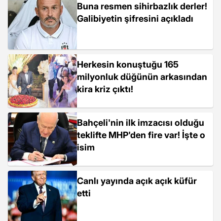
Buna resmen sihirbazlık derler!
Galibiyetin şifresini açıkladı
Herkesin konuştuğu 165
milyonluk düğünün arkasından
kira kriz çıktı!
Bahçeli'nin ilk imzacısı olduğu
teklifte MHP'den fire var! İşte o
isim
Canlı yayında açık açık küfür
etti