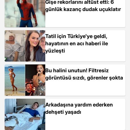
Gişe rekorlarını altüst etti: 6
günlük kazanç dudak uçuklatır
Tatil için Türkiye'ye geldi,
hayatının en acı haberi ile
yüzleşti
Bu halini unutun! Filtresiz
görüntüsü sızdı, görenler şokta
Arkadaşına yardım ederken
dehşeti yaşadı