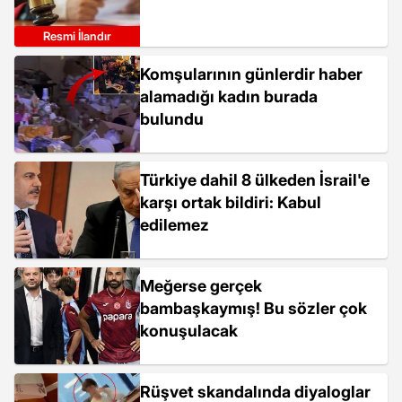
Resmi İlandır
Komşularının günlerdir haber
alamadığı kadın burada
bulundu
Türkiye dahil 8 ülkeden İsrail'e
karşı ortak bildiri: Kabul
edilemez
Meğerse gerçek
bambaşkaymış! Bu sözler çok
konuşulacak
Rüşvet skandalında diyaloglar