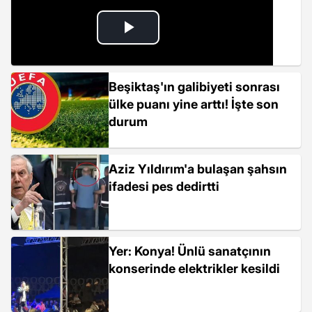
Beşiktaş'ın galibiyeti sonrası
ülke puanı yine arttı! İşte son
durum
Aziz Yıldırım'a bulaşan şahsın
ifadesi pes dedirtti
Yer: Konya! Ünlü sanatçının
konserinde elektrikler kesildi