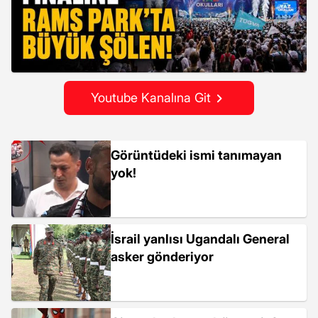
Youtube Kanalına Git
Görüntüdeki ismi tanımayan
yok!
İsrail yanlısı Ugandalı General
asker gönderiyor