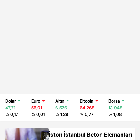
Dolar
Euro
Altın
Bitcoin
Borsa
47,71
55,01
6.576
64.268
13.948
% 0,17
% 0,01
% 1,29
% 0,77
% 1,08
İston İstanbul Beton Elemanları