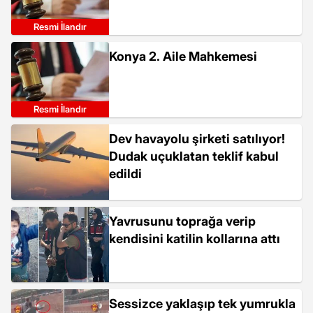
Resmi İlandır
Konya 2. Aile Mahkemesi
Resmi İlandır
Dev havayolu şirketi satılıyor!
Dudak uçuklatan teklif kabul
edildi
Yavrusunu toprağa verip
kendisini katilin kollarına attı
Sessizce yaklaşıp tek yumrukla