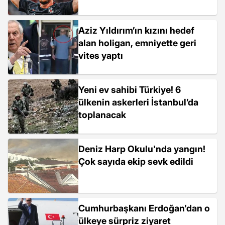
Aziz Yıldırım’ın kızını hedef
alan holigan, emniyette geri
vites yaptı
Yeni ev sahibi Türkiye! 6
ülkenin askerleri İstanbul’da
toplanacak
Deniz Harp Okulu'nda yangın!
Çok sayıda ekip sevk edildi
Cumhurbaşkanı Erdoğan'dan o
ülkeye sürpriz ziyaret