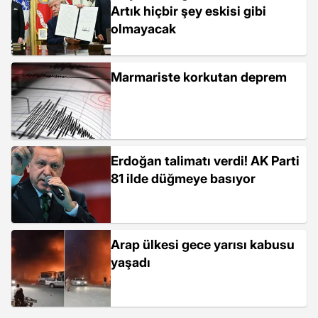
Artık hiçbir şey eskisi gibi
olmayacak
Marmariste korkutan deprem
Erdoğan talimatı verdi! AK Parti
81 ilde düğmeye basıyor
Arap ülkesi gece yarısı kabusu
yaşadı