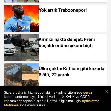
Yok artık Trabzonspor!
Kırmızı ışıkta dehşet: Freni
boşaldı önüne çıkanı biçti
Ülke şokta: Katliam gibi kazada
6 ölü, 22 yaralı
×
Sizlere daha iyi hizmet sunabilmek adına sitemizde
çerez
konumlandırmaktayız. Kişisel verileriniz, KVKK ve GDPR
Gelinin mehir talebini duyan
kapsamında toplanıp işlenir. Detaylı bilgi almak için
Aydınlatma
damadın kalbine iniyordu
Metnimizi
inceleyebilirsiniz.