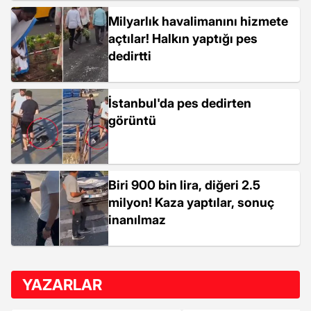
Milyarlık havalimanını hizmete
açtılar! Halkın yaptığı pes
dedirtti
İstanbul'da pes dedirten
görüntü
Biri 900 bin lira, diğeri 2.5
milyon! Kaza yaptılar, sonuç
inanılmaz
YAZARLAR