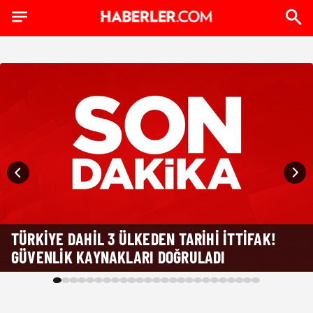
TÜRKIYE DAHIL 3 ÜLKEDEN TARIHI ITTIFAK!
GÜVENLIK KAYNAKLARI DOĞRULADI