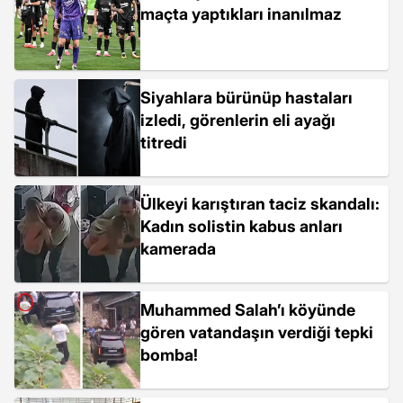
maçta yaptıkları inanılmaz
Siyahlara bürünüp hastaları
izledi, görenlerin eli ayağı
titredi
Ülkeyi karıştıran taciz skandalı:
Kadın solistin kabus anları
kamerada
Muhammed Salah’ı köyünde
gören vatandaşın verdiği tepki
bomba!