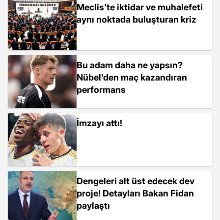
Meclis'te iktidar ve muhalefeti
aynı noktada buluşturan kriz
Bu adam daha ne yapsın?
Nübel'den maç kazandıran
performans
İmzayı attı!
Dengeleri alt üst edecek dev
proje! Detayları Bakan Fidan
paylaştı