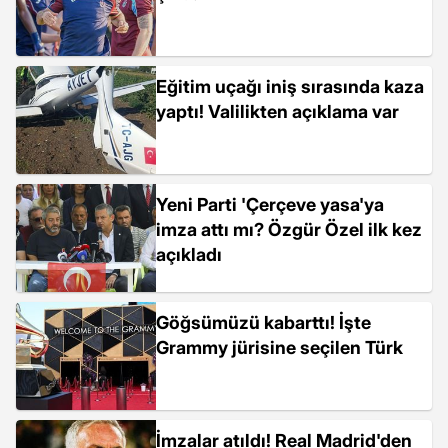
Eğitim uçağı iniş sırasında kaza
yaptı! Valilikten açıklama var
Yeni Parti 'Çerçeve yasa'ya
imza attı mı? Özgür Özel ilk kez
açıkladı
Göğsümüzü kabarttı! İşte
Grammy jürisine seçilen Türk
İmzalar atıldı! Real Madrid'den