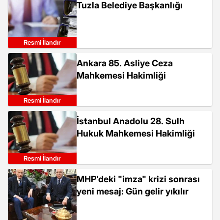
Tuzla Belediye Başkanlığı
Resmi İlandır
Ankara 85. Asliye Ceza
Mahkemesi Hakimliği
Resmi İlandır
İstanbul Anadolu 28. Sulh
Hukuk Mahkemesi Hakimliği
Resmi İlandır
MHP'deki "imza" krizi sonrası
yeni mesaj: Gün gelir yıkılır