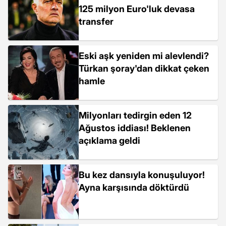
125 milyon Euro'luk devasa
transfer
Eski aşk yeniden mi alevlendi?
Türkan şoray'dan dikkat çeken
hamle
Milyonları tedirgin eden 12
Ağustos iddiası! Beklenen
açıklama geldi
Bu kez dansıyla konuşuluyor!
Ayna karşısında döktürdü