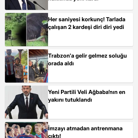
Her saniyesi korkunç! Tarlada
çalışan 2 kardeşi diri diri yedi
Trabzon'a gelir gelmez soluğu
orada aldı
Yeni Partili Veli Ağbaba’nın en
yakını tutuklandı
İmzayı atmadan antrenmana
çıktı!