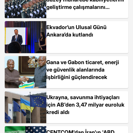
geliştirme çalışmalarını
hızlandıracağız
Ekvador’un Ulusal Günü
Ankara’da kutlandı
Gana ve Gabon ticaret, enerji
ve güvenlik alanlarında
işbirliğini güçlendirecek
Ukrayna, savunma ihtiyaçları
için AB'den 3,47 milyar euroluk
kredi aldı
CENTCOM'dan İran'ın 'ABD