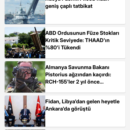
geniş çaplı tatbikat
ABD Ordusunun Füze Stokları
Kritik Seviyede: THAAD'ın
%80'i Tükendi
Almanya Savunma Bakanı
Pistorius ağzından kaçırdı:
RCH-155'ler 2 yıl önce
Ukrayna'ya sevk edilmiş
Fidan, Libya'dan gelen heyetle
Ankara'da görüştü