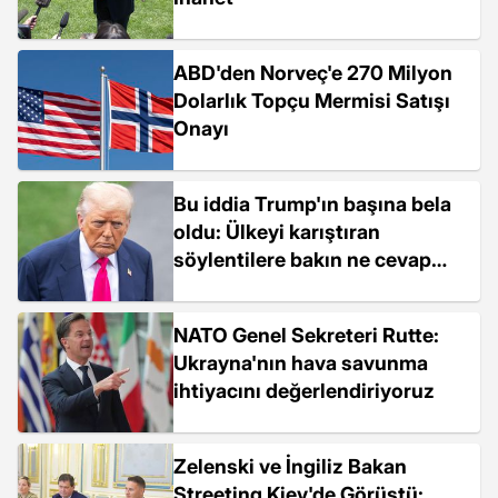
ABD'den Norveç'e 270 Milyon
Dolarlık Topçu Mermisi Satışı
Onayı
Bu iddia Trump'ın başına bela
oldu: Ülkeyi karıştıran
söylentilere bakın ne cevap
verdi
NATO Genel Sekreteri Rutte:
Ukrayna'nın hava savunma
ihtiyacını değerlendiriyoruz
Zelenski ve İngiliz Bakan
Streeting Kiev'de Görüştü: