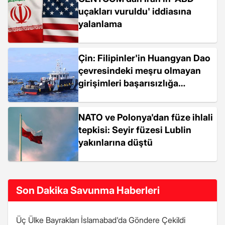
uçakları vuruldu' iddiasına
yalanlama
Çin: Filipinler'in Huangyan Dao
çevresindeki meşru olmayan
girişimleri başarısızlığa
mahkum
NATO ve Polonya'dan füze ihlali
tepkisi: Seyir füzesi Lublin
yakınlarına düştü
Son Dakika Savunma Haberleri
Üç Ülke Bayrakları İslamabad'da Göndere Çekildi