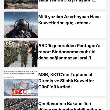
kaybetti
Milli yazılım Azerbaycan Hava
Kuvvetlerine güç katacak
ABD'li generalden Pentagon'a
rapor: Bir donanma muhribi
daha sağlanmazsa İsrail'i
savunmam
MSB, KKTC’nin Toplumsal
Direniş ve Silahlı Kuvvetler
Günü'nü kutladı
Çin Savunma Bakanı: İleri
düzey muharebe kabiliyetlerini