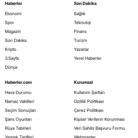
Haberler
Son Dakika
Ekonomi
Sağlık
Spor
Teknoloji
Magazin
Finans
Son Dakika
Turizm
Kripto
Yazarlar
3.Sayfa
Yerel Haberler
Dünya
Haberler.com
Kurumsal
Hava Durumu
Kullanım Şartları
Namaz Vakitleri
Gizlilik Politikası
Seçim Sonuçları
Çerez Politikası
Şans Oyunları
Kişisel Verilerin Korunması
Rüya Tabirleri
Veri Sahibi Başvuru Formu
Yemek Tarifleri
Webmaster