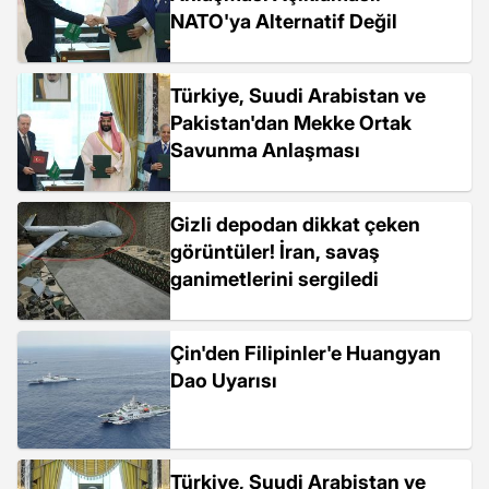
NATO'ya Alternatif Değil
Türkiye, Suudi Arabistan ve
Pakistan'dan Mekke Ortak
Savunma Anlaşması
Gizli depodan dikkat çeken
görüntüler! İran, savaş
ganimetlerini sergiledi
Çin'den Filipinler'e Huangyan
Dao Uyarısı
Türkiye, Suudi Arabistan ve