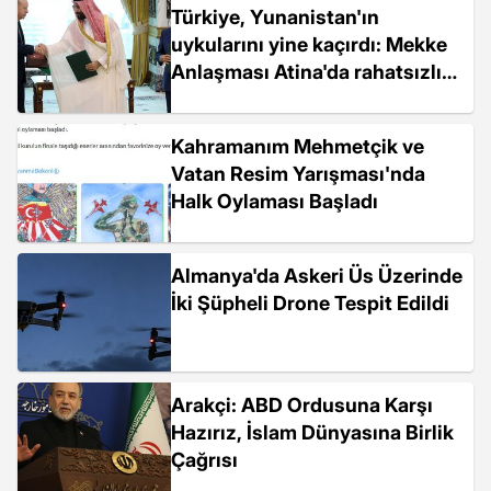
Türkiye, Yunanistan'ın
uykularını yine kaçırdı: Mekke
Anlaşması Atina'da rahatsızlık
yarattı
Kahramanım Mehmetçik ve
Vatan Resim Yarışması'nda
Halk Oylaması Başladı
Almanya'da Askeri Üs Üzerinde
İki Şüpheli Drone Tespit Edildi
Arakçi: ABD Ordusuna Karşı
Hazırız, İslam Dünyasına Birlik
Çağrısı