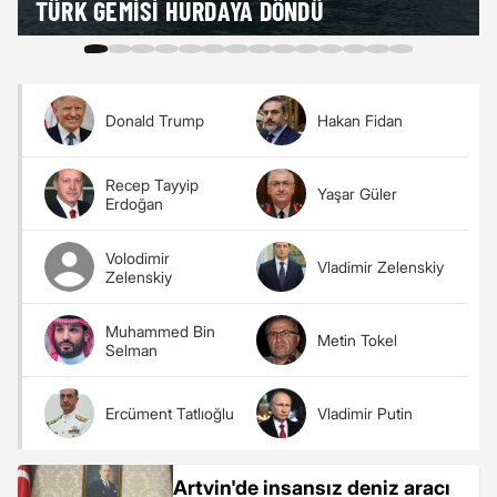
TÜRK GEMISI HURDAYA DÖNDÜ
Donald Trump
Hakan Fidan
Recep Tayyip
Yaşar Güler
Erdoğan
Volodimir
Vladimir Zelenskiy
Zelenskiy
Muhammed Bin
Metin Tokel
Selman
Ercüment Tatlıoğlu
Vladimir Putin
Artvin'de insansız deniz aracı