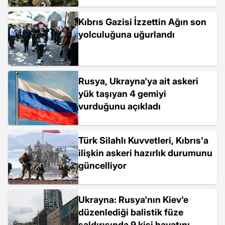
Kıbrıs Gazisi İzzettin Ağın son
yolculuğuna uğurlandı
Rusya, Ukrayna'ya ait askeri
yük taşıyan 4 gemiyi
vurduğunu açıkladı
Türk Silahlı Kuvvetleri, Kıbrıs'a
ilişkin askeri hazırlık durumunu
güncelliyor
Ukrayna: Rusya'nın Kiev'e
düzenlediği balistik füze
saldırısında 9 kişi hayatını