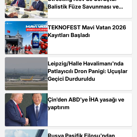
Balistik Füze Savunması ve
Ortak Silah Üretimi Masada
TEKNOFEST Mavi Vatan 2026
Kayıtları Başladı
Leipzig/Halle Havalimanı'nda
Patlayıcılı Dron Panigi: Uçuşlar
Geçici Durduruldu
Çin'den ABD'ye İHA yasağı ve
yaptırım
Rusya Pasifik Filosu'ndan