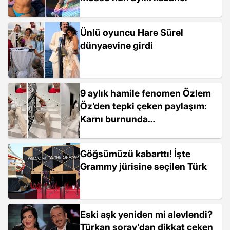
Ünlü oyuncu Hare Sürel
dünyaevine girdi
9 aylık hamile fenomen Özlem
Öz’den tepki çeken paylaşım:
Karnı burnunda
merdivenlerden sürünerek indi
Göğsümüzü kabarttı! İşte
Grammy jürisine seçilen Türk
Eski aşk yeniden mi alevlendi?
Türkan şoray'dan dikkat çeken