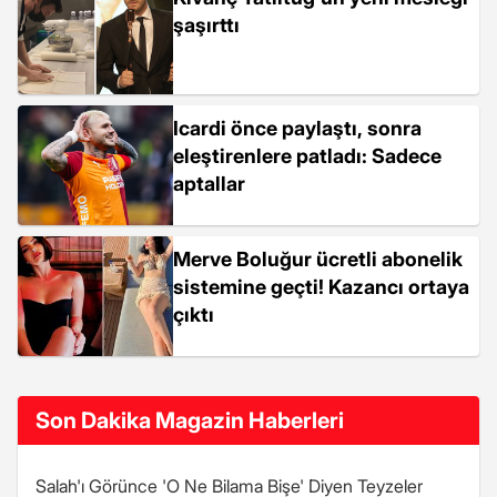
şaşırttı
Icardi önce paylaştı, sonra
eleştirenlere patladı: Sadece
aptallar
Merve Boluğur ücretli abonelik
sistemine geçti! Kazancı ortaya
çıktı
Son Dakika Magazin Haberleri
Salah'ı Görünce 'O Ne Bilama Bişe' Diyen Teyzeler