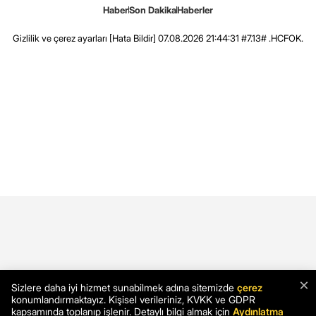
Haber
Son Dakika
Haberler
Gizlilik ve çerez ayarları
[Hata Bildir]
07.08.2026 21:44:31 #7.13# .HCFOK.
×
Sizlere daha iyi hizmet sunabilmek adına sitemizde
çerez
konumlandırmaktayız. Kişisel verileriniz, KVKK ve GDPR
kapsamında toplanıp işlenir. Detaylı bilgi almak için
Aydınlatma