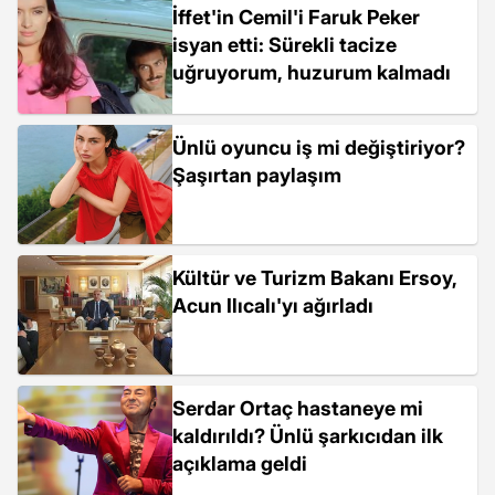
İffet'in Cemil'i Faruk Peker
isyan etti: Sürekli tacize
uğruyorum, huzurum kalmadı
Ünlü oyuncu iş mi değiştiriyor?
Şaşırtan paylaşım
Kültür ve Turizm Bakanı Ersoy,
Acun Ilıcalı'yı ağırladı
Serdar Ortaç hastaneye mi
kaldırıldı? Ünlü şarkıcıdan ilk
açıklama geldi