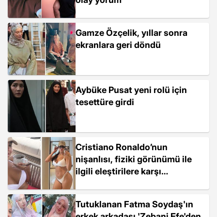
Gamze Özçelik, yıllar sonra
ekranlara geri döndü
Aybüke Pusat yeni rolü için
tesettüre girdi
Cristiano Ronaldo’nun
nişanlısı, fiziki görünümü ile
ilgili eleştirilere karşı
sessizliğini bozdu
Tutuklanan Fatma Soydaş'ın
erkek arkadaşı 'Zebani Efe'den