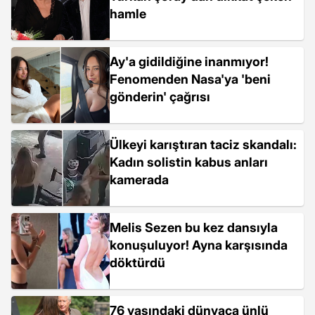
hamle
Ay'a gidildiğine inanmıyor!
Fenomenden Nasa'ya 'beni
gönderin' çağrısı
Ülkeyi karıştıran taciz skandalı:
Kadın solistin kabus anları
kamerada
Melis Sezen bu kez dansıyla
konuşuluyor! Ayna karşısında
döktürdü
76 yaşındaki dünyaca ünlü