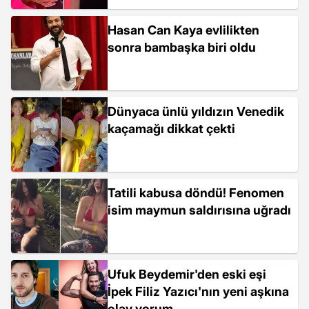
Hasan Can Kaya evlilikten
sonra bambaşka biri oldu
Dünyaca ünlü yıldızın Venedik
kaçamağı dikkat çekti
Tatili kabusa döndü! Fenomen
isim maymun saldırısına uğradı
Ufuk Beydemir'den eski eşi
İpek Filiz Yazıcı'nın yeni aşkına
olay yorum