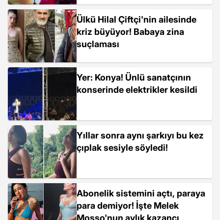
Ülkü Hilal Çiftçi'nin ailesinde
kriz büyüyor! Babaya zina
suçlaması
Yer: Konya! Ünlü sanatçının
konserinde elektrikler kesildi
Yıllar sonra aynı şarkıyı bu kez
çıplak sesiyle söyledi!
Abonelik sistemini açtı, paraya
para demiyor! İşte Melek
Mosso'nun aylık kazancı