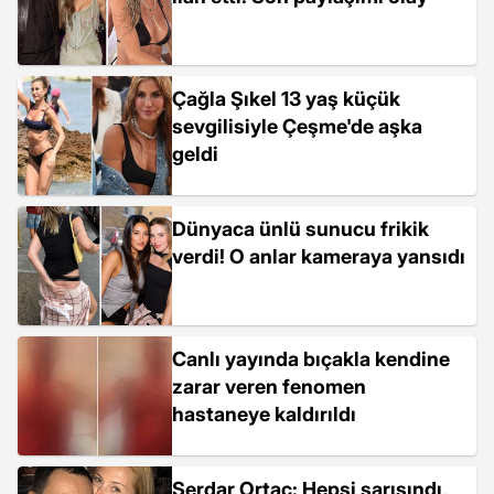
Çağla Şıkel 13 yaş küçük
sevgilisiyle Çeşme'de aşka
geldi
Dünyaca ünlü sunucu frikik
verdi! O anlar kameraya yansıdı
Canlı yayında bıçakla kendine
zarar veren fenomen
hastaneye kaldırıldı
Serdar Ortaç: Hepsi sarışındı,