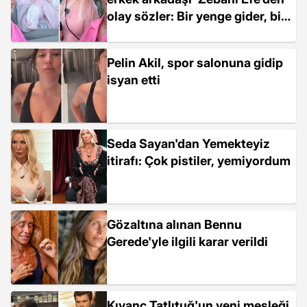
olay sözler: Bir yenge gider, bir
yenge gelir
Pelin Akil, spor salonuna gidip
isyan etti
Seda Sayan'dan Yemekteyiz
itirafı: Çok pistiler, yemiyordum
Gözaltına alınan Bennu
Gerede'yle ilgili karar verildi
Kıvanç Tatlıtuğ'un yeni mesleği