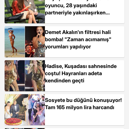
oyuncu, 28 yaşındaki
partneriyle yakınlaşırken
görüntülendi
Demet Akalın'ın filtresi hali
bomba! "Zaman acımamış"
yorumları yapılıyor
Hadise, Kuşadası sahnesinde
coştu! Hayranları adeta
kendinden geçti
Sosyete bu düğünü konuşuyor!
Tam 165 milyon lira harcandı