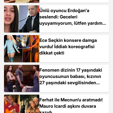
Ünlü oyuncu Erdoğan'a
seslendi: Geceleri
uyuyamıyorum, lütfen yardım
edin
Ece Seçkin konsere damga
vurdu! İddialı koreografisi
dikkat çekti
Fenomen dizinin 17 yaşındaki
oyuncusunun babası, kızının
27 yaşındaki sevgilisinden
şikayetçi oldu
Ferhat ile Mecnun’u aratmadı!
Mauro Icardi aşkını duvara
kazıdı