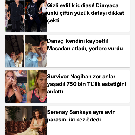
Gizli evlilik iddiası! Dünyaca
ünlü çiftin yüzük detayı dikkat
çekti
Dansçı kendini kaybetti!
Masadan atladı, yerlere vurdu
Survivor Nagihan zor anlar
yaşadı! 750 bin TL'lik estetiğini
anlattı
Serenay Sarıkaya aynı evin
parasını iki kez ödedi