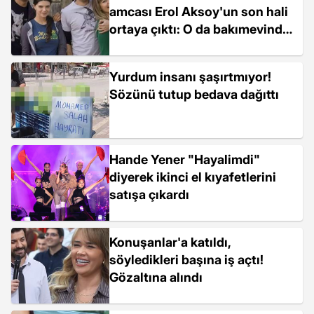
amcası Erol Aksoy'un son hali
ortaya çıktı: O da bakımevinde
yaşıyor
Yurdum insanı şaşırtmıyor!
Sözünü tutup bedava dağıttı
Hande Yener "Hayalimdi"
diyerek ikinci el kıyafetlerini
satışa çıkardı
Konuşanlar'a katıldı,
söyledikleri başına iş açtı!
Gözaltına alındı