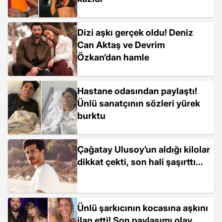
Dizi aşkı gerçek oldu! Deniz
Can Aktaş ve Devrim
Özkan’dan hamle
Hastane odasından paylaştı!
Ünlü sanatçının sözleri yürek
burktu
Çağatay Ulusoy’un aldığı kilolar
dikkat çekti, son hali şaşırttı...
Ünlü şarkıcının kocasına aşkını
ilan etti! Son paylaşımı olay