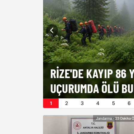
YON: 138
RIZE'DE KAYIP 86
UÇURUMDA ÖLÜ B
1
2
3
4
5
6
Jandarma - 23 Dakika 