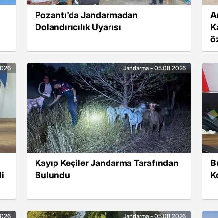
Pozantı'da Jandarmadan
Ar
Dolandırıcılık Uyarısı
K
ö
2026
Jandarma - 05.08.2026
Kayıp Keçiler Jandarma Tarafından
B
i
Bulundu
K
2026
Jandarma - 05.08.2026