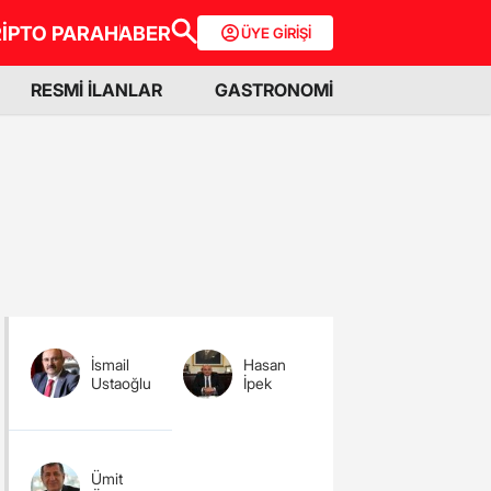
İPTO PARA
HABER
ÜYE GİRİŞİ
RESMİ İLANLAR
GASTRONOMİ
İsmail
Hasan
Ustaoğlu
İpek
Ümit