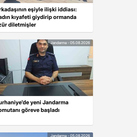
kadaşının eşiyle ilişki iddiası:
adın kıyafeti giydirip ormanda
zür diletmişler
Jandarma - 05.08.2026
urhaniye'de yeni Jandarma
omutanı göreve başladı
Jandarma - 05.08.2026