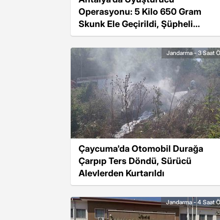
Operasyonu: 5 Kilo 650 Gram
Skunk Ele Geçirildi, Şüpheli
Tutuklandı
Jandarma - 3 Saat 
Çaycuma'da Otomobil Durağa
Çarpıp Ters Döndü, Sürücü
Alevlerden Kurtarıldı
Jandarma - 4 Saat 