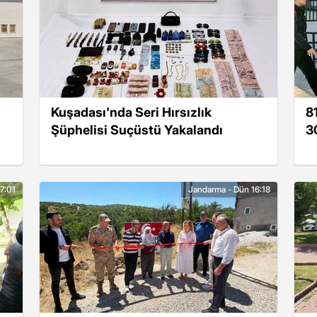
Kuşadası'nda Seri Hırsızlık
8
Şüphelisi Suçüstü Yakalandı
3
7:01
Jandarma - Dün 16:18