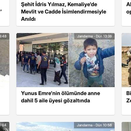
Şehit İdris Yılmaz, Kemaliye'de
A
'
Mevlit ve Cadde İsimlendirmesiyle
o
Anıldı
3:48
Jandarma - Dün 13:38
Yunus Emre'nin ölümünde anne
Bi
dahil 5 aile üyesi gözaltında
Z
1:04
Jandarma - Dün 10:58