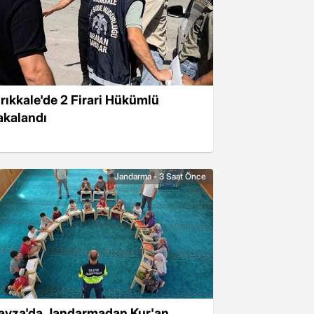
ırıkkale'de 2 Firari Hükümlü
akalandı
Jandarma - 3 Saat Önce
avza'da Jandarmadan Kur'an