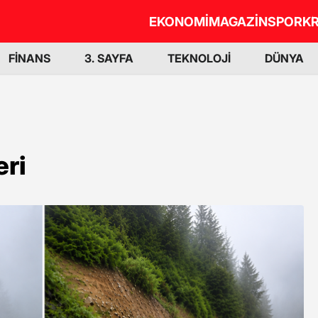
EKONOMİ
MAGAZİN
SPOR
KR
FİNANS
3. SAYFA
TEKNOLOJİ
DÜNYA
ri