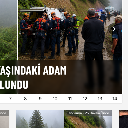
 YAŞINDAKI ADAM
ULUNDU
7
8
9
10
11
12
13
14
Önce
Jandarma - 25 Dakika Önce