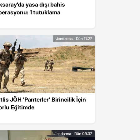
ksaray’da yasa dışı bahis
perasyonu: 1 tutuklama
Jandarma - Dün 11:27
tlis JÖH 'Panterler' Birincilik İçin
orlu Eğitimde
Jandarma - Dün 09:37