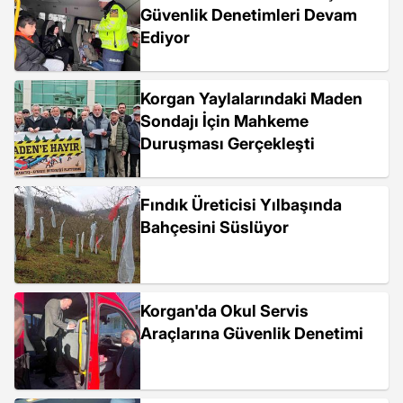
Güvenlik Denetimleri Devam
Ediyor
Korgan Yaylalarındaki Maden
Sondajı İçin Mahkeme
Duruşması Gerçekleşti
Fındık Üreticisi Yılbaşında
Bahçesini Süslüyor
Korgan'da Okul Servis
Araçlarına Güvenlik Denetimi