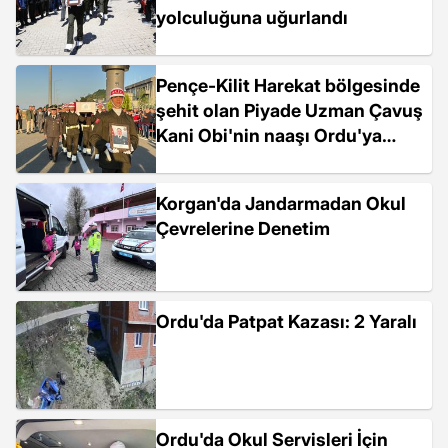
yolculuğuna uğurlandı
Pençe-Kilit Harekat bölgesinde
şehit olan Piyade Uzman Çavuş
Kani Obi'nin naaşı Ordu'ya
getirildi
Korgan'da Jandarmadan Okul
Çevrelerine Denetim
Ordu'da Patpat Kazası: 2 Yaralı
Ordu'da Okul Servisleri İçin