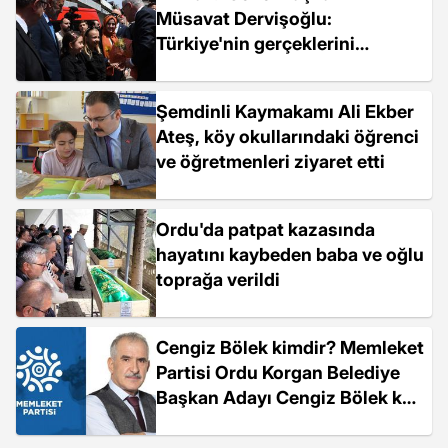
Müsavat Dervişoğlu:
Türkiye'nin gerçeklerini
konuşacağım
Şemdinli Kaymakamı Ali Ekber
Ateş, köy okullarındaki öğrenci
ve öğretmenleri ziyaret etti
Ordu'da patpat kazasında
hayatını kaybeden baba ve oğlu
toprağa verildi
Cengiz Bölek kimdir? Memleket
Partisi Ordu Korgan Belediye
Başkan Adayı Cengiz Bölek kaç
yaşında, nereli?