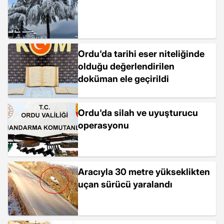
Ordu'da tarihi eser niteliğinde
olduğu değerlendirilen
doküman ele geçirildi
Ordu'da silah ve uyuşturucu
operasyonu
Aracıyla 30 metre yükseklikten
uçan sürücü yaralandı