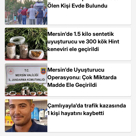
Ölen Kişi Evde Bulundu
Mersin'de 1.5 kilo sentetik
uyuşturucu ve 300 kök Hint
keneviri ele geçirildi
Mersin'de Uyuşturucu
Operasyonu: Çok Miktarda
Madde Ele Geçirildi
Çamlıyayla'da trafik kazasında
1 kişi hayatını kaybetti