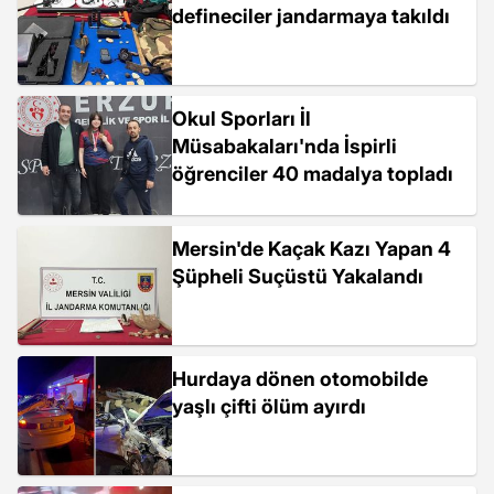
defineciler jandarmaya takıldı
Okul Sporları İl
Müsabakaları'nda İspirli
öğrenciler 40 madalya topladı
Mersin'de Kaçak Kazı Yapan 4
Şüpheli Suçüstü Yakalandı
Hurdaya dönen otomobilde
yaşlı çifti ölüm ayırdı