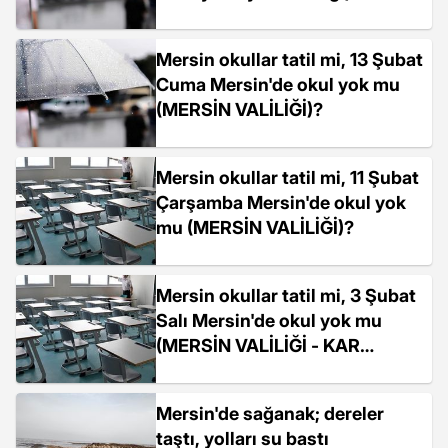
Mersin okullar tatil mi, 13 Şubat
Cuma Mersin'de okul yok mu
(MERSİN VALİLİĞİ)?
Mersin okullar tatil mi, 11 Şubat
Çarşamba Mersin'de okul yok
mu (MERSİN VALİLİĞİ)?
Mersin okullar tatil mi, 3 Şubat
Salı Mersin'de okul yok mu
(MERSİN VALİLİĞİ - KAR
TATİLİ)?
Mersin'de sağanak; dereler
taştı, yolları su bastı