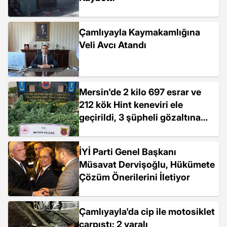
Çamlıyayla Kaymakamlığına
Veli Avcı Atandı
Mersin'de 2 kilo 697 esrar ve
212 kök Hint keneviri ele
geçirildi, 3 şüpheli gözaltına
alındı
İYİ Parti Genel Başkanı
Müsavat Dervişoğlu, Hükümete
Çözüm Önerilerini İletiyor
Çamlıyayla'da cip ile motosiklet
çarpıştı: 2 yaralı