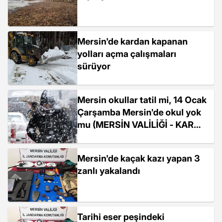
Mersin'de kardan kapanan
yolları açma çalışmaları
sürüyor
Mersin okullar tatil mi, 14 Ocak
Çarşamba Mersin'de okul yok
mu (MERSİN VALİLİĞİ - KAR
TATİLİ)?
Mersin'de kaçak kazı yapan 3
zanlı yakalandı
Tarihi eser peşindeki