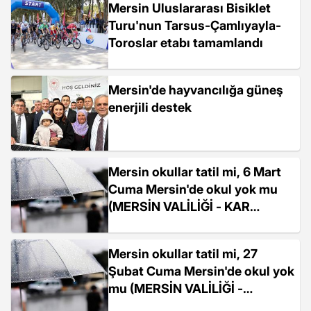
Mersin Uluslararası Bisiklet
Turu'nun Tarsus-Çamlıyayla-
Toroslar etabı tamamlandı
Mersin'de hayvancılığa güneş
enerjili destek
Mersin okullar tatil mi, 6 Mart
Cuma Mersin'de okul yok mu
(MERSİN VALİLİĞİ - KAR
TATİLİ)?
Mersin okullar tatil mi, 27
Şubat Cuma Mersin'de okul yok
mu (MERSİN VALİLİĞİ -
SAĞANAK YAĞIŞ)?