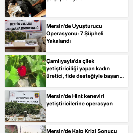
Mersin'de Uyuşturucu
Operasyonu: 7 Şüpheli
Yakalandı
Çamlıyayla'da çilek
yetiştiriciliği yapan kadın
üretici, fide desteğiyle başarıya
ulaştı
Mersin'de Hint keneviri
yetiştiricilerine operasyon
Mersin'de Kalp Krizi Sonucu