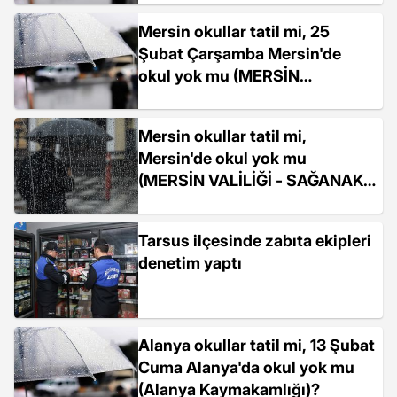
Mersin okullar tatil mi, 25
Şubat Çarşamba Mersin'de
okul yok mu (MERSİN
VALİLİĞİ)?
Mersin okullar tatil mi,
Mersin'de okul yok mu
(MERSİN VALİLİĞİ - SAĞANAK
YAĞIŞ)?
Tarsus ilçesinde zabıta ekipleri
denetim yaptı
Alanya okullar tatil mi, 13 Şubat
Cuma Alanya'da okul yok mu
(Alanya Kaymakamlığı)?