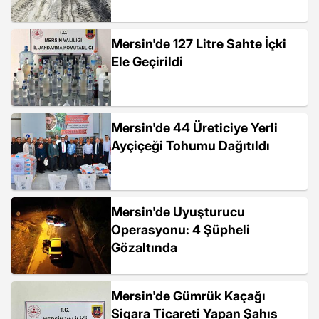
Mersin'de 127 Litre Sahte İçki
Ele Geçirildi
Mersin'de 44 Üreticiye Yerli
Ayçiçeği Tohumu Dağıtıldı
Mersin'de Uyuşturucu
Operasyonu: 4 Şüpheli
Gözaltında
Mersin'de Gümrük Kaçağı
Sigara Ticareti Yapan Şahıs