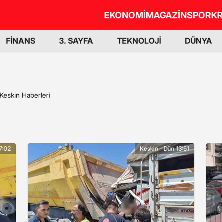
EKONOMİ
MAGAZİN
SPOR
KR
FİNANS
3. SAYFA
TEKNOLOJİ
DÜNYA
Keskin Haberleri
7:02
Keskin - Dün 13:51