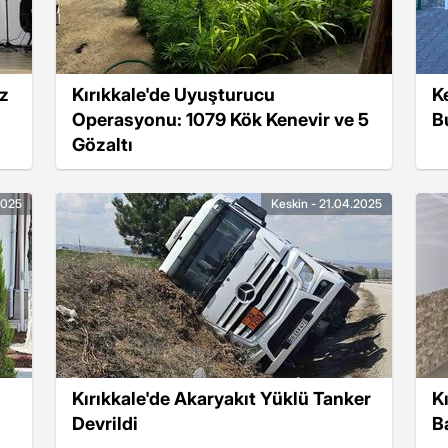
ız
Kırıkkale'de Uyuşturucu
K
Operasyonu: 1079 Kök Kenevir ve 5
B
Gözaltı
2025
Keskin - 21.04.2025
Kırıkkale'de Akaryakıt Yüklü Tanker
K
Devrildi
B