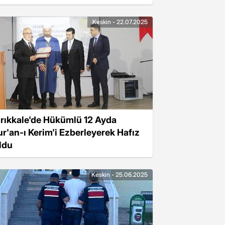
Keskin - 22.07.2025
ırıkkale'de Hükümlü 12 Ayda
ur'an-ı Kerim'i Ezberleyerek Hafız
ldu
Keskin - 25.06.2025