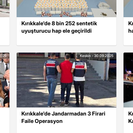
Kırıkkale'de 8 bin 252 sentetik
K
uyuşturucu hap ele geçirildi
ha
2025
Keskin - 30.09.2025
Kırıkkale'de Jandarmadan 3 Firari
K
Faile Operasyon
K