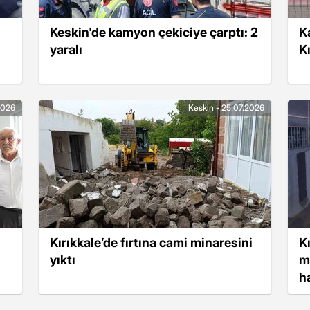
Keskin'de kamyon çekiciye çarptı: 2
K
yaralı
K
2026
Keskin - 25.07.2026
Kırıkkale’de fırtına cami minaresini
Kı
yıktı
m
h