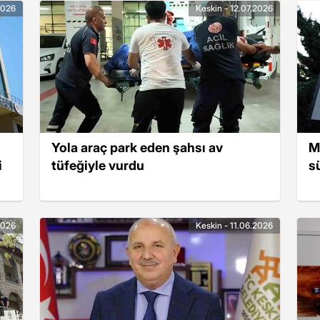
2026
Keskin - 12.07.2026
Yola araç park eden şahsı av
M
i
tüfeğiyle vurdu
s
2026
Keskin - 11.06.2026