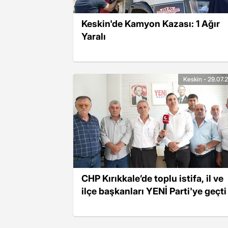
Keskin'de Kamyon Kazası: 1 Ağır
Yaralı
Keskin - 29.07.
CHP Kırıkkale’de toplu istifa, il ve
ilçe başkanları YENİ Parti'ye geçti