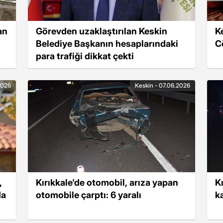
an
Görevden uzaklaştırılan Keskin
K
Belediye Başkanın hesaplarındaki
C
para trafiği dikkat çekti
2026
Keskin - 07.06.2026
,
Kırıkkale'de otomobil, arıza yapan
Kı
da
otomobile çarptı: 6 yaralı
k