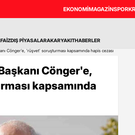
EKONOMİ
MAGAZİN
SPOR
KR
A
FAİZ
DIŞ PİYASALAR
AKARYAKIT
HABERLER
anı Cönger'e, 'rüşvet' soruşturması kapsamında hapis cezası
Başkanı Cönger'e,
urması kapsamında