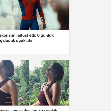
ekorlarını altüst etti: 6 günlük
ç dudak uçuklatır
 sonra aynı şarkıyı bu kez çıplak