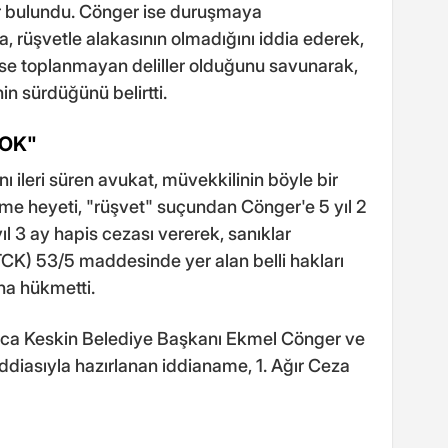
zır bulundu. Cönger ise duruşmaya
, rüşvetle alakasının olmadığını iddia ederek,
 ise toplanmayan deliller olduğunu savunarak,
n sürdüğünü belirtti.
YOK"
 ileri süren avukat, müvekkilinin böyle bir
e heyeti, "rüşvet" suçundan Cönger'e 5 yıl 2
ıl 3 ay hapis cezası vererek, sanıklar
K) 53/5 maddesinde yer alan belli hakları
na hükmetti.
ınca Keskin Belediye Başkanı Ekmel Cönger ve
ddiasıyla hazırlanan iddianame, 1. Ağır Ceza