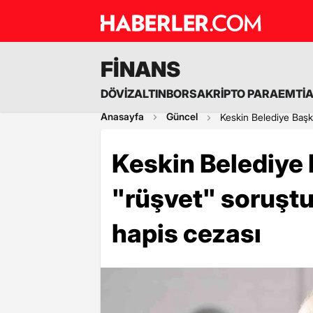
FİNANS
DÖVİZ
ALTIN
BORSA
KRİPTO PARA
EMTİ
Anasayfa
Güncel
Keskin Belediye Başk
Keskin Belediye 
"rüşvet" soruşt
hapis cezası