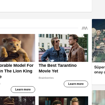
Süper
onay ç