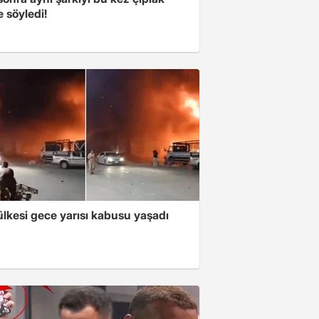
e söyledi!
lkesi gece yarısı kabusu yaşadı