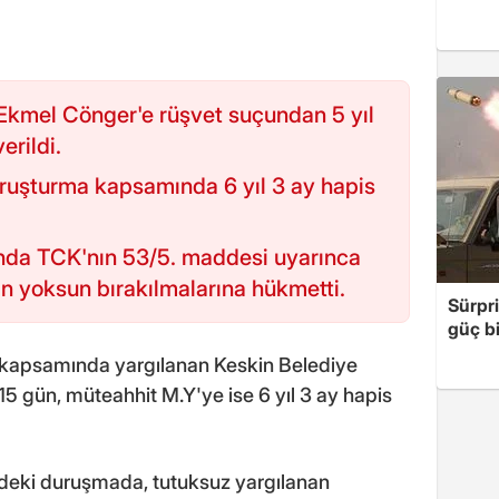
Ekmel Cönger'e rüşvet suçundan 5 yıl
erildi.
oruşturma kapsamında 6 yıl 3 ay hapis
nda TCK'nın 53/5. maddesi uyarınca
an yoksun bırakılmalarına hükmetti.
Sürpri
güç bi
ı kapsamında yargılanan Keskin Belediye
5 gün, müteahhit M.Y'ye ise 6 yıl 3 ay hapis
deki duruşmada, tutuksuz yargılanan