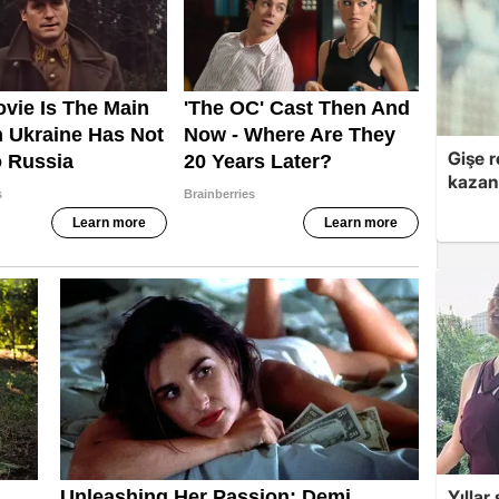
Gişe r
kazan
Yıllar