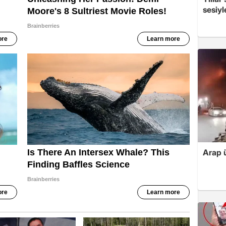
sesiyl
Arap ü