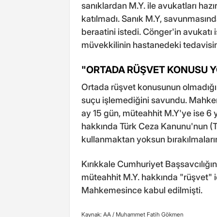
sanıklardan M.Y. ile avukatları ha
katılmadı. Sanık M.Y, savunmasında
beraatini istedi. Cönger'in avukatı
müvekkilinin hastanedeki tedavisini
"ORTADA RÜŞVET KONUSU 
Ortada rüşvet konusunun olmadığını
suçu işlemediğini savundu. Mahkem
ay 15 gün, müteahhit M.Y'ye ise 6 y
hakkında Türk Ceza Kanunu'nun (TC
kullanmaktan yoksun bırakılmaları
Kırıkkale Cumhuriyet Başsavcılığ
müteahhit M.Y. hakkında "rüşvet" i
Mahkemesince kabul edilmişti.
Kaynak: AA /
Muhammet Fatih Gökmen