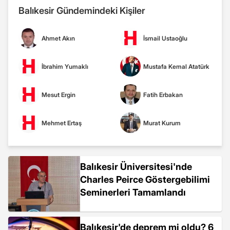
Balıkesir Gündemindeki Kişiler
Ahmet Akın
İsmail Ustaoğlu
İbrahim Yumaklı
Mustafa Kemal Atatürk
Mesut Ergin
Fatih Erbakan
Mehmet Ertaş
Murat Kurum
Balıkesir Üniversitesi'nde
Charles Peirce Göstergebilimi
Seminerleri Tamamlandı
Balıkesir'de deprem mi oldu? 6