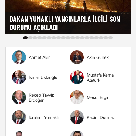
BAKAN YUMAKLI YANGINLARLA ILGILI SON
DURUMU AÇIKLADI
Ahmet Akın
Akın Gürlek
Mustafa Kemal
İsmail Ustaoğlu
Atatürk
Recep Tayyip
Mesut Ergin
Erdoğan
İbrahim Yumaklı
Kadim Durmaz