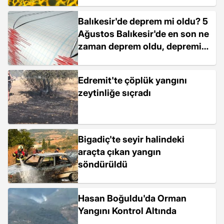
Balıkesir'de deprem mi oldu? 5
Ağustos Balıkesir'de en son ne
zaman deprem oldu, depremin
şiddeti belli mi?
Edremit'te çöplük yangını
zeytinliğe sıçradı
Bigadiç'te seyir halindeki
araçta çıkan yangın
söndürüldü
Hasan Boğuldu'da Orman
Yangını Kontrol Altında