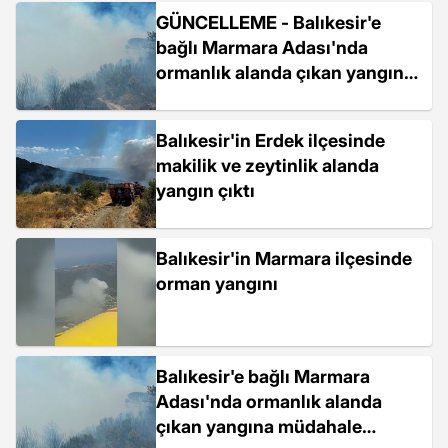
GÜNCELLEME - Balıkesir'e
bağlı Marmara Adası'nda
ormanlık alanda çıkan yangın
büyük ölçüde kontrol altına
alındı
Balıkesir'in Erdek ilçesinde
makilik ve zeytinlik alanda
yangın çıktı
Balıkesir'in Marmara ilçesinde
orman yangını
Balıkesir'e bağlı Marmara
Adası'nda ormanlık alanda
çıkan yangına müdahale