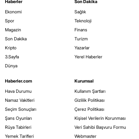
Haberler
Son Dakika
Ekonomi
Sağlık
Spor
Teknoloji
Magazin
Finans
Son Dakika
Turizm
Kripto
Yazarlar
3.Sayfa
Yerel Haberler
Dünya
Haberler.com
Kurumsal
Hava Durumu
Kullanım Şartları
Namaz Vakitleri
Gizlilik Politikası
Seçim Sonuçları
Çerez Politikası
Şans Oyunları
Kişisel Verilerin Korunması
Rüya Tabirleri
Veri Sahibi Başvuru Formu
Yemek Tarifleri
Webmaster