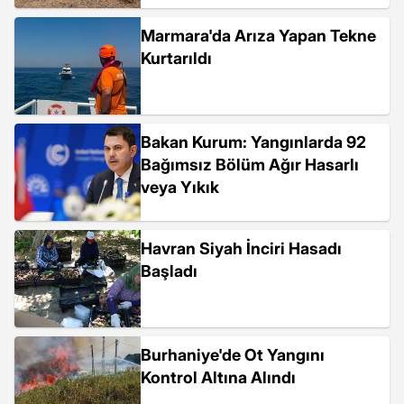
Marmara'da Arıza Yapan Tekne
Kurtarıldı
Bakan Kurum: Yangınlarda 92
Bağımsız Bölüm Ağır Hasarlı
veya Yıkık
Havran Siyah İnciri Hasadı
Başladı
Burhaniye'de Ot Yangını
Kontrol Altına Alındı