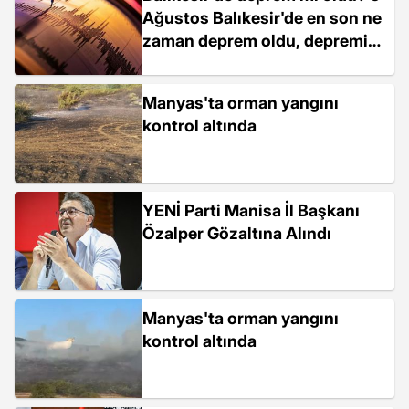
Ağustos Balıkesir'de en son ne
zaman deprem oldu, depremin
şiddeti belli mi?
Manyas'ta orman yangını
kontrol altında
YENİ Parti Manisa İl Başkanı
Özalper Gözaltına Alındı
Manyas'ta orman yangını
kontrol altında