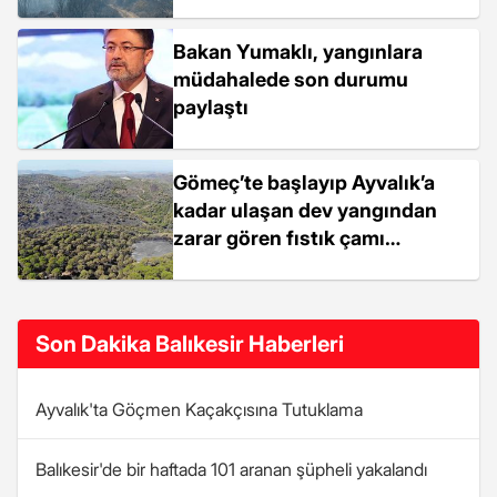
ediliyor
Bakan Yumaklı, yangınlara
müdahalede son durumu
paylaştı
Gömeç’te başlayıp Ayvalık’a
kadar ulaşan dev yangından
zarar gören fıstık çamı
ormanları havadan
görüntülendi
Son Dakika Balıkesir Haberleri
Ayvalık'ta Göçmen Kaçakçısına Tutuklama
Balıkesir'de bir haftada 101 aranan şüpheli yakalandı