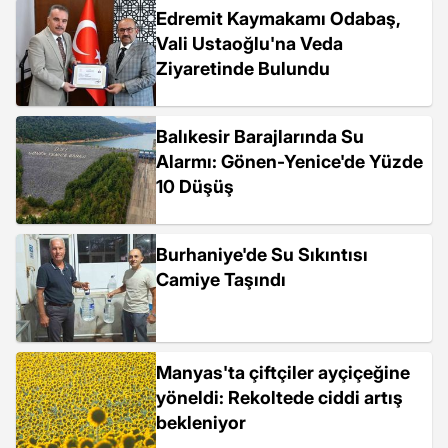
Edremit Kaymakamı Odabaş,
Vali Ustaoğlu'na Veda
Ziyaretinde Bulundu
Balıkesir Barajlarında Su
Alarmı: Gönen-Yenice'de Yüzde
10 Düşüş
Burhaniye'de Su Sıkıntısı
Camiye Taşındı
Manyas'ta çiftçiler ayçiçeğine
yöneldi: Rekoltede ciddi artış
bekleniyor