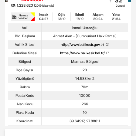
32°
1.228.620
(2019 itibarıyla)
Güneşli
İmsak
Öğle
İkindi
Akşam
Yatsı
Namaz
Vakitleri
04:27
13:19
17:10
20:24
21:54
Vali
İsmail Ustaoğlu
Bld. Başkanı
Ahmet Akın - (Cumhuriyet Halk Partisi)
Valilik Sitesi
http://www.balikesir.gov.tr/
Belediye Sitesi
https://www.balikesir.bel.tr/
Bölgesi
Marmara Bölgesi
İlçe Sayısı
20
Yüzölçümü
14.583 km2
Rakım
70m
Posta Kodu
10000
Alan Kodu
266
Plaka Kodu
10
Koordinatı
39.64917, 27.88611
Balıkesir Seçim Sonuçları