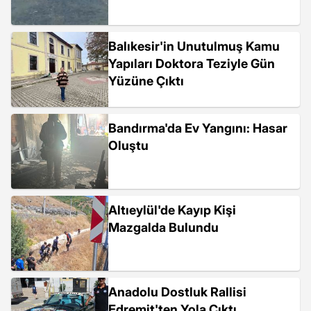
Balıkesir'in Unutulmuş Kamu
Yapıları Doktora Teziyle Gün
Yüzüne Çıktı
Bandırma'da Ev Yangını: Hasar
Oluştu
Altıeylül'de Kayıp Kişi
Mazgalda Bulundu
Anadolu Dostluk Rallisi
Edremit'ten Yola Çıktı