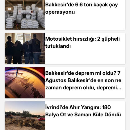
Balıkesir'de 6.6 ton kaçak çay
operasyonu
Motosiklet hırsızlığı: 2 şüpheli
tutuklandı
Balıkesir'de deprem mi oldu? 7
Ağustos Balıkesir'de en son ne
zaman deprem oldu, depremin
şiddeti belli mi?
İvrindi'de Ahır Yangını: 180
Balya Ot ve Saman Küle Döndü