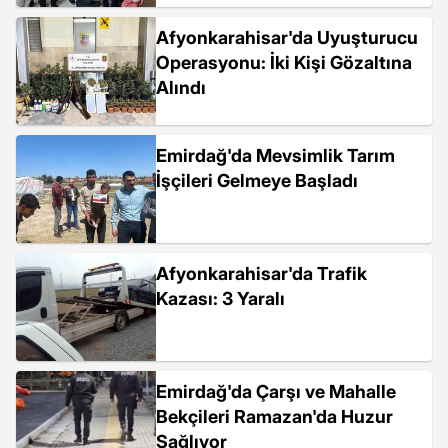
Afyonkarahisar'da Uyuşturucu
Operasyonu: İki Kişi Gözaltına
Alındı
Emirdağ'da Mevsimlik Tarım
İşçileri Gelmeye Başladı
Afyonkarahisar'da Trafik
Kazası: 3 Yaralı
Emirdağ'da Çarşı ve Mahalle
Bekçileri Ramazan'da Huzur
Sağlıyor