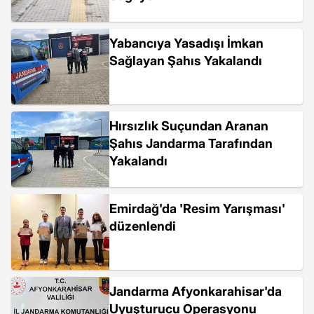
Yabancıya Yasadışı İmkan
Sağlayan Şahıs Yakalandı
Hırsızlık Suçundan Aranan
Şahıs Jandarma Tarafından
Yakalandı
Emirdağ'da 'Resim Yarışması'
düzenlendi
Jandarma Afyonkarahisar'da
Uyuşturucu Operasyonu