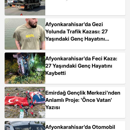
Afyonkarahisar'da Gezi
Yolunda Trafik Kazası: 27
Yaşındaki Genç Hayatını
Kaybetti
Afyonkarahisar'da Feci Kaza:
27 Yaşındaki Genç Hayatını
Kaybetti
Emirdağ Gençlik Merkezi'nden
Anlamlı Proje: 'Önce Vatan'
Yazısı
Afyonkarahisar'da Otomobil