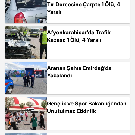
Tır Dorsesine Çarptı: 1 Ölü, 4
Yaralı
Afyonkarahisar'da Trafik
Kazası: 1 Ölü, 4 Yaralı
Aranan Şahıs Emirdağ'da
Yakalandı
Gençlik ve Spor Bakanlığı'ndan
Unutulmaz Etkinlik