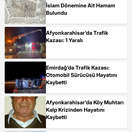
İslam Dönemine Ait Hamam
Bulundu
Afyonkarahisar'da Trafik
Kazası: 1 Yaralı
Emirdağ'da Trafik Kazası:
Otomobil Sürücüsü Hayatını
Kaybetti
Afyonkarahisar'da Köy Muhtarı
Kalp Krizinden Hayatını
Kaybetti