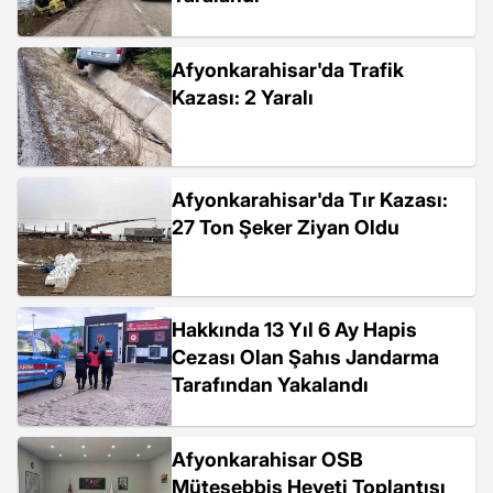
Afyonkarahisar'da Trafik
Kazası: 2 Yaralı
Afyonkarahisar'da Tır Kazası:
27 Ton Şeker Ziyan Oldu
Hakkında 13 Yıl 6 Ay Hapis
Cezası Olan Şahıs Jandarma
Tarafından Yakalandı
Afyonkarahisar OSB
Müteşebbis Heyeti Toplantısı