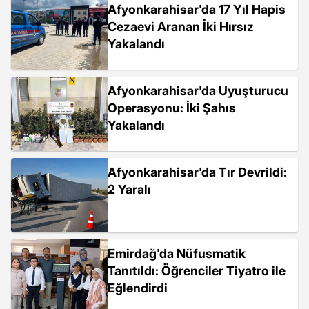
Afyonkarahisar'da 17 Yıl Hapis
Cezaevi Aranan İki Hırsız
Yakalandı
Afyonkarahisar'da Uyuşturucu
Operasyonu: İki Şahıs
Yakalandı
Afyonkarahisar'da Tır Devrildi:
2 Yaralı
Emirdağ'da Nüfusmatik
Tanıtıldı: Öğrenciler Tiyatro ile
Eğlendirdi