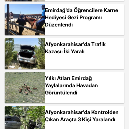
Emirdağ'da Öğrencilere Karne
Hediyesi Gezi Programı
Düzenlendi
Afyonkarahisar'da Trafik
Kazası: İki Yaralı
Yılkı Atları Emirdağ
Yaylalarında Havadan
Görüntülendi
Afyonkarahisar'da Kontrolden
Çıkan Araçta 3 Kişi Yaralandı