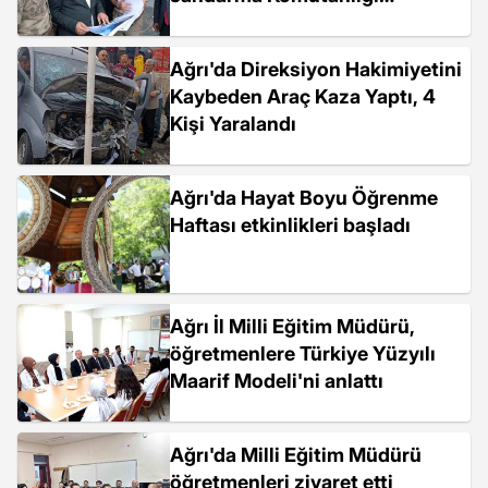
inşaatlarını inceledi
Ağrı'da Direksiyon Hakimiyetini
Kaybeden Araç Kaza Yaptı, 4
Kişi Yaralandı
Ağrı'da Hayat Boyu Öğrenme
Haftası etkinlikleri başladı
Ağrı İl Milli Eğitim Müdürü,
öğretmenlere Türkiye Yüzyılı
Maarif Modeli'ni anlattı
Ağrı'da Milli Eğitim Müdürü
öğretmenleri ziyaret etti