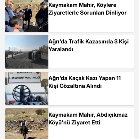
Kaymakam Mahir, Köylere
Ziyaretlerle Sorunları Dinliyor
Ağrı'da Trafik Kazasında 3 Kişi
Yaralandı
Ağrı'da Kaçak Kazı Yapan 11
Kişi Gözaltına Alındı
Kaymakam Mahir, Abdiçıkmaz
Köyü'nü Ziyaret Etti