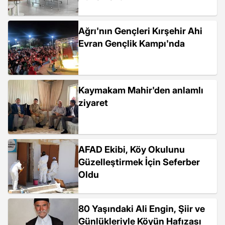
Ağrı'nın Gençleri Kırşehir Ahi
Evran Gençlik Kampı'nda
Kaymakam Mahir'den anlamlı
ziyaret
AFAD Ekibi, Köy Okulunu
Güzelleştirmek İçin Seferber
Oldu
80 Yaşındaki Ali Engin, Şiir ve
Günlükleriyle Köyün Hafızası