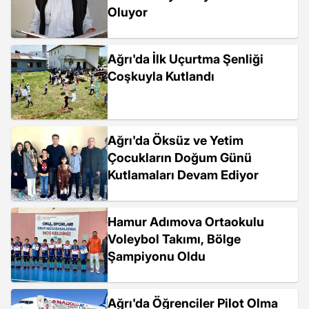
Oluyor
Ağrı'da İlk Uçurtma Şenliği
Coşkuyla Kutlandı
Ağrı'da Öksüz ve Yetim
Çocukların Doğum Günü
Kutlamaları Devam Ediyor
Hamur Adımova Ortaokulu
Voleybol Takımı, Bölge
Şampiyonu Oldu
Ağrı'da Öğrenciler Pilot Olma