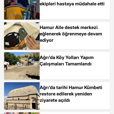
ekipleri hastaya müdahale etti
Hamur Aile destek merkezi
eğlenerek öğrenmeye devam
ediyor
Ağrı'da Köy Yolları Yapım
Çalışmaları Tamamlandı
Ağrı'da tarihi Hamur Kümbeti
restore edilerek yeniden
ziyarete açıldı