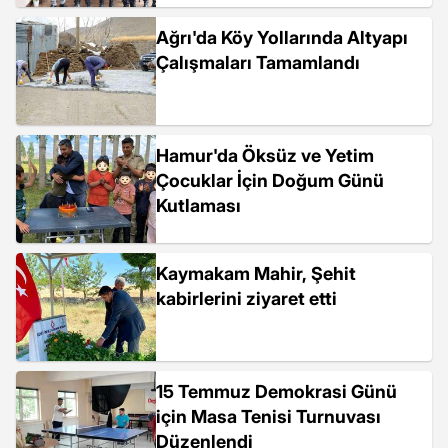
Ağrı'da Köy Yollarında Altyapı
Çalışmaları Tamamlandı
Hamur'da Öksüz ve Yetim
Çocuklar İçin Doğum Günü
Kutlaması
Kaymakam Mahir, Şehit
kabirlerini ziyaret etti
15 Temmuz Demokrasi Günü
için Masa Tenisi Turnuvası
Düzenlendi