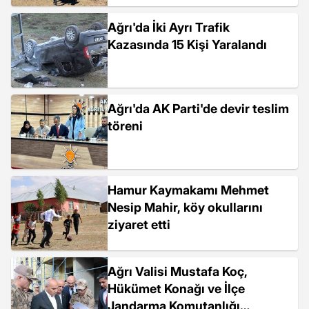
Ağrı'da İki Ayrı Trafik
Kazasında 15 Kişi Yaralandı
Ağrı'da AK Parti'de devir teslim
töreni
Hamur Kaymakamı Mehmet
Nesip Mahir, köy okullarını
ziyaret etti
Ağrı Valisi Mustafa Koç,
Hükümet Konağı ve İlçe
Jandarma Komutanlığı