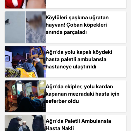
Köylüleri şaşkına uğratan
hayvan! Çoban köpekleri
anında parçaladı
Ağrı'da yolu kapalı köydeki
hasta paletli ambulansla
hastaneye ulaştırıldı
Ağrı'da ekipler, yolu kardan
kapanan mezradaki hasta için
seferber oldu
Ağrı'da Paletli Ambulansla
Hasta Nakli