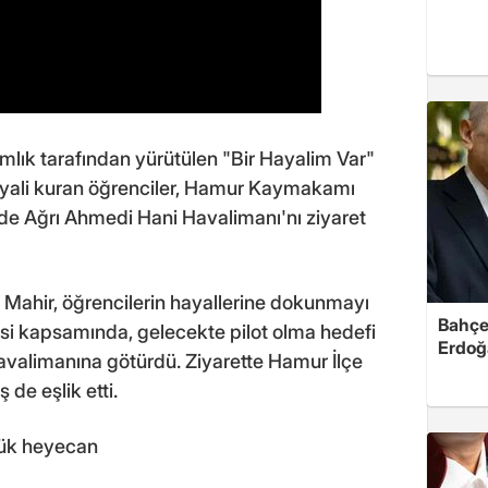
lık tarafından yürütülen "Bir Hayalim Var"
hayali kuran öğrenciler, Hamur Kaymakamı
e Ağrı Ahmedi Hani Havalimanı'nı ziyaret
hir, öğrencilerin hayallerine dokunmayı
Bahçel
si kapsamında, gelecekte pilot olma hedefi
Erdoğ
avalimanına götürdü. Ziyarette Hamur İlçe
de eşlik etti.
yük heyecan