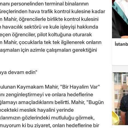
imanı personelinden terminal binalarının
 süreçlerinden hava trafik kontrol kulesine kadar
Mahir, öğrencilerle birlikte kontrol kulesini
n havacılık sektörü ve kule işleyişi hakkında
geçen öğrenciler, pilot koltuğuna oturarak
ahir, çocuklarla tek tek ilgilenerek onların
İstanb
laşmaları için azimle çalışmaları gerektiğini
maya devam edin"
 bulunan Kaymakam Mahir, "Bir Hayalim Var"
nı zenginleştirmeyi ve onlara hedeflerine
mayı amaçladıklarını belirtti. Mahir, "Bugün
elecekteki meslek hayalini yerinde
larımızın gözlerindeki mutluluğu görmek,
uyorum ki bu ziyaret, onları hedeflerine bir