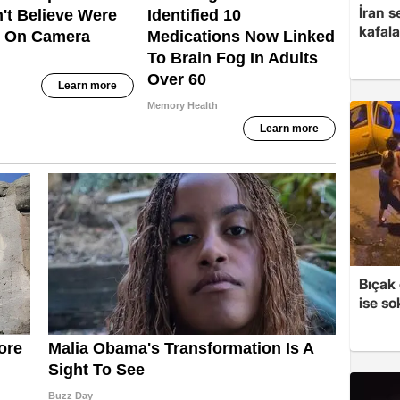
İran s
kafala
Bıçak 
ise so