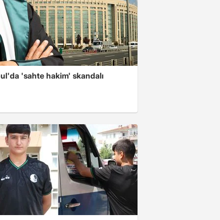
ul'da 'sahte hakim' skandalı