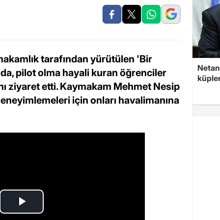
akamlık tarafından yürütülen 'Bir
Netan
a, pilot olma hayali kuran öğrenciler
küple
nı ziyaret etti. Kaymakam Mehmet Nesip
 deneyimlemeleri için onları havalimanına