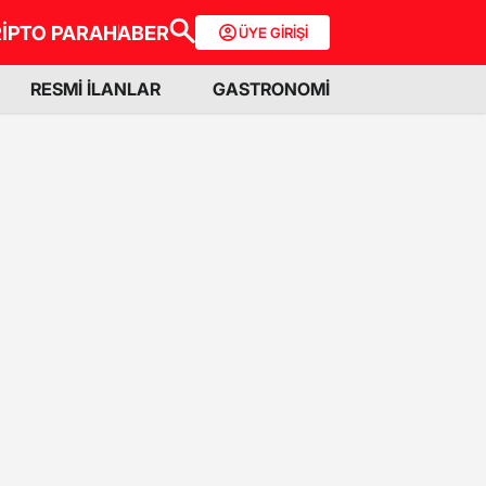
İPTO PARA
HABER
ÜYE GİRİŞİ
RESMİ İLANLAR
GASTRONOMİ