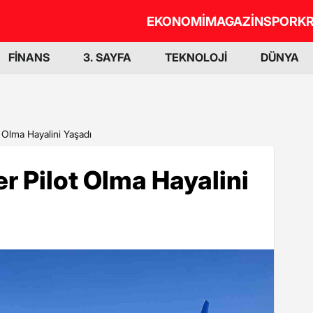
EKONOMİ
MAGAZİN
SPOR
KR
FİNANS
3. SAYFA
TEKNOLOJİ
DÜNYA
t Olma Hayalini Yaşadı
er Pilot Olma Hayalini