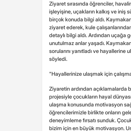
Ziyaret sırasında öğrenciler, haval
işleyişine, uçakların kalkış ve iniş
birçok konuda bilgi aldı. Kaymakam 
ziyaret ederek, kule çalışanlarında
detaylı bilgi aldı. Ardından uçağa 
unutulmaz anlar yaşadı. Kaymakam M
sorularını yanıtladı ve hayallerine u
söyledi.
"Hayallerinize ulaşmak için çalış
Ziyaretin ardından açıklamalarda
projesiyle çocukların hayal dünyası
ulaşma konusunda motivasyon sağla
öğrencilerimizle birlikte onların g
deneyimleme fırsatı sunduk. Çocuk
bizim için en büyük motivasyon. Um