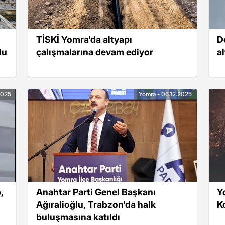
TİSKİ Yomra'da altyapı
D
lu
çalışmalarına devam ediyor
a
2025
Yomra - 06.12.2025
,
Anahtar Parti Genel Başkanı
Y
Ağıralioğlu, Trabzon'da halk
K
buluşmasına katıldı