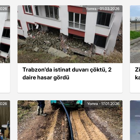
2026
Yomra - 01.03.2026
Trabzon'da istinat duvarı çöktü, 2
Z
daire hasar gördü
k
2026
Yomra - 17.01.2026