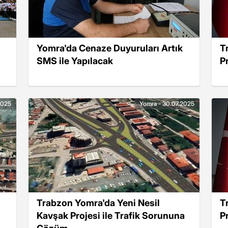
Yomra'da Cenaze Duyuruları Artık
T
SMS ile Yapılacak
P
2025
Yomra - 30.07.2025
Trabzon Yomra'da Yeni Nesil
T
Kavşak Projesi ile Trafik Sorununa
P