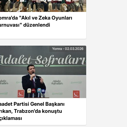
omra'da "Akıl ve Zeka Oyunları
urnuvası" düzenlendi
Yomra - 02.03.2026
aadet Partisi Genel Başkanı
rıkan, Trabzon'da konuştu
çıklaması