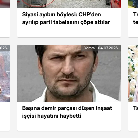
Siyasi ayıbın böylesi: CHP'den
T
ayrılıp parti tabelasını çöpe attılar
t
2026
Yomra - 04.07.2026
Başına demir parçası düşen inşaat
T
işçisi hayatını haybetti