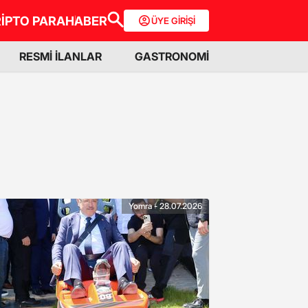
İPTO PARA
HABER
ÜYE GİRİŞİ
RESMİ İLANLAR
GASTRONOMİ
Yomra - 28.07.2026