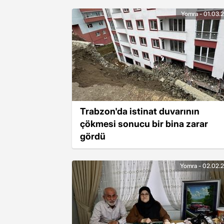
Yomra - 01.03.
Trabzon'da istinat duvarının
çökmesi sonucu bir bina zarar
gördü
Yomra - 02.02.