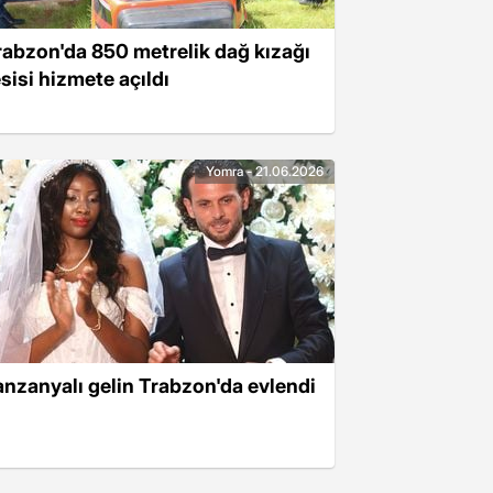
rabzon'da 850 metrelik dağ kızağı
esisi hizmete açıldı
Yomra - 21.06.2026
anzanyalı gelin Trabzon'da evlendi