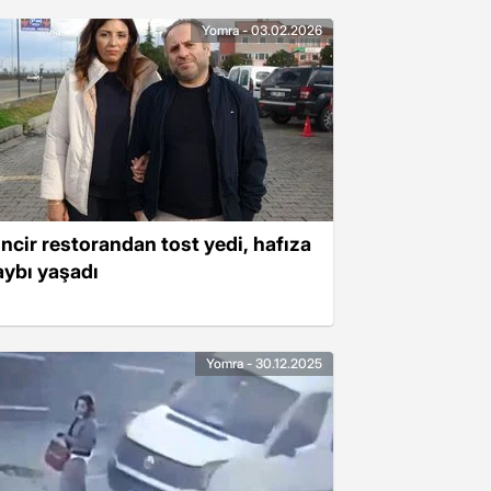
Yomra - 03.02.2026
incir restorandan tost yedi, hafıza
aybı yaşadı
Yomra - 30.12.2025