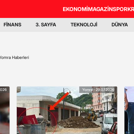
EKONOMİ
MAGAZİN
SPOR
KR
FİNANS
3. SAYFA
TEKNOLOJİ
DÜNYA
Yomra Haberleri
2026
Yomra - 29.07.2026