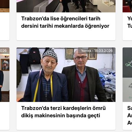
Trabzon'da lise öğrencileri tarih
Y
dersini tarihi mekanlarda öğreniyor
T
2026
Yomra - 18.03.2026
Trabzon'da terzi kardeşlerin ömrü
S
dikiş makinesinin başında geçti
A
A