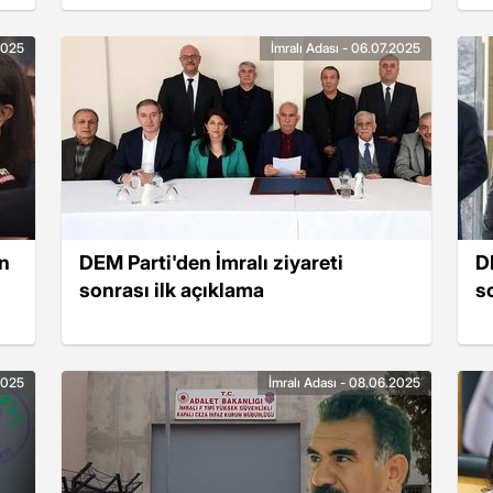
.2025
İmralı Adası - 06.07.2025
in
DEM Parti'den İmralı ziyareti
D
sonrası ilk açıklama
s
.2025
İmralı Adası - 08.06.2025