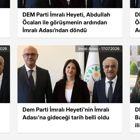
DEM Parti İmralı Heyeti, Abdullah
D
Öcalan ile görüşmenin ardından
Ö
İmralı Adası’ndan döndü
A
.2026
İmralı Adası - 17.07.2026
Dem Parti İmralı Heyeti'nin İmralı
D
Adası'na gideceği tarih belli oldu
B
i