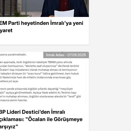
EM Parti heyetinden İmralı'ya yeni
iyaret
İmralı Adası - 07.09.2025
BP Lideri Destici'den İmralı
çıklaması: "Öcalan ile Görüşmeye
arşıyız"