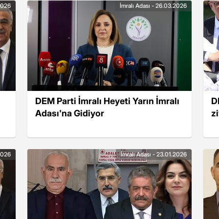
2026
İmralı Adası - 26.03.2026
DEM Parti İmralı Heyeti Yarın İmralı
D
Adası'na Gidiyor
z
.2026
İmralı Adası - 23.01.2026