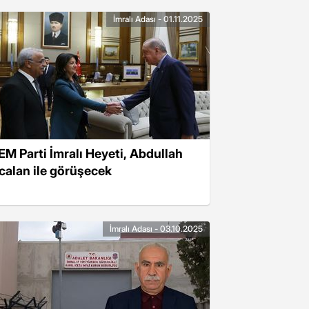
İmralı Adası - 01.11.2025
EM Parti İmralı Heyeti, Abdullah
calan ile görüşecek
İmralı Adası - 03.10.2025