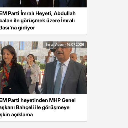
EM Parti İmralı Heyeti, Abdullah
calan ile görüşmek üzere İmralı
dası'na gidiyor
İmralı Adası - 16.07.2026
EM Parti heyetinden MHP Genel
aşkanı Bahçeli ile görüşmeye
lişkin açıklama