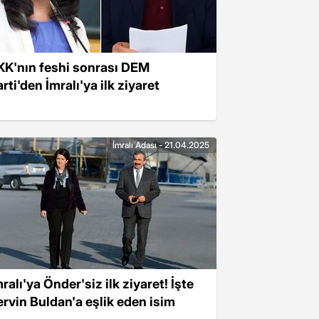
KK'nın feshi sonrası DEM
rti'den İmralı'ya ilk ziyaret
İmralı Adası - 21.04.2025
ralı'ya Önder'siz ilk ziyaret! İşte
ervin Buldan'a eşlik eden isim