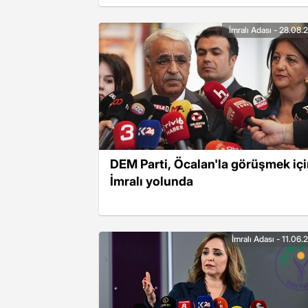
İmralı Adası - 28.08
DEM Parti, Öcalan'la görüşmek iç
İmralı yolunda
İmralı Adası - 11.06