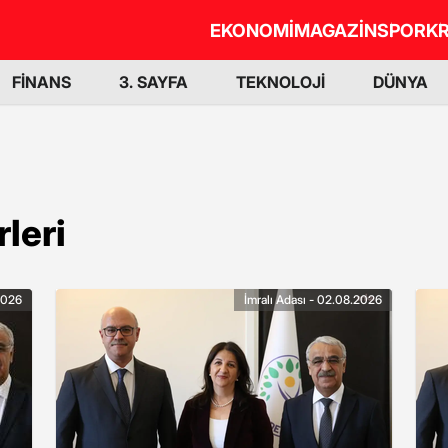
EKONOMİ
MAGAZİN
SPOR
KR
FİNANS
3. SAYFA
TEKNOLOJİ
DÜNYA
leri
2026
İmralı Adası - 02.08.2026