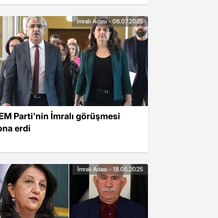
İmralı Adası - 06.07.2025
EM Parti'nin İmralı görüşmesi
ona erdi
İmralı Adası - 18.05.2025