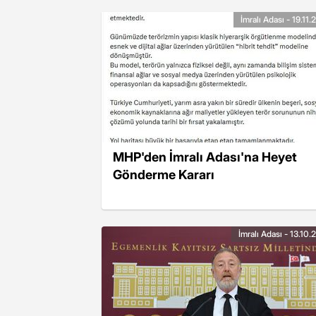
İmralı Adası - 19.11
MHP'den İmralı Adası'na Heyet
Gönderme Kararı
İmralı Adası - 13.10