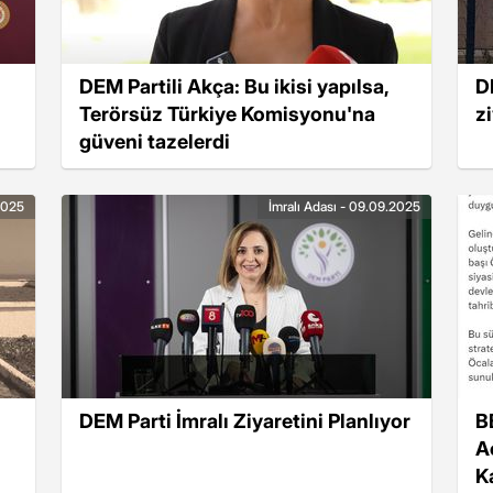
DEM Partili Akça: Bu ikisi yapılsa,
D
Terörsüz Türkiye Komisyonu'na
z
güveni tazelerdi
.2025
İmralı Adası - 09.09.2025
DEM Parti İmralı Ziyaretini Planlıyor
B
A
K