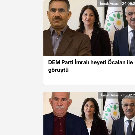
İmralı Adası - 24.05.
DEM Parti İmralı heyeti Öcalan ile
görüştü
İmralı Adası - 15.02