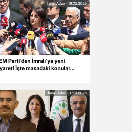
İmralı Adası - 16.02.2026
EM Parti'den İmralı'ya yeni
iyaret! İşte masadaki konular...
İmralı Adası - 17.01.2026