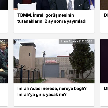
TBMM, İmralı görüşmesinin
D
tutanaklarını 2 ay sonra yayımladı
.2025
İmralı Adası - 21.11.2025
İmralı Adası nerede, nereye bağlı?
D
İmralı'ya giriş yasak mı?