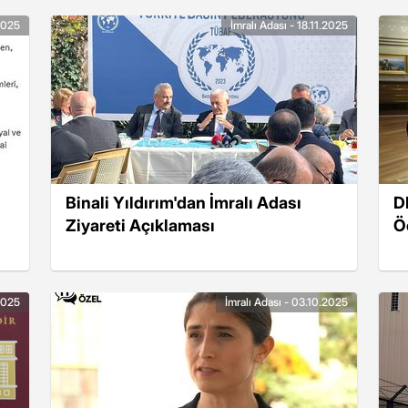
.2025
İmralı Adası - 18.11.2025
Binali Yıldırım'dan İmralı Adası
D
Ziyareti Açıklaması
Ö
.2025
İmralı Adası - 03.10.2025