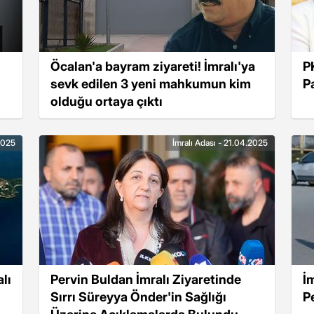
Öcalan'a bayram ziyareti! İmralı'ya
P
sevk edilen 3 yeni mahkumun kim
Pa
olduğu ortaya çıktı
2025
İmralı Adası - 21.04.2025
lı
Pervin Buldan İmralı Ziyaretinde
İm
Sırrı Süreyya Önder'in Sağlığı
P