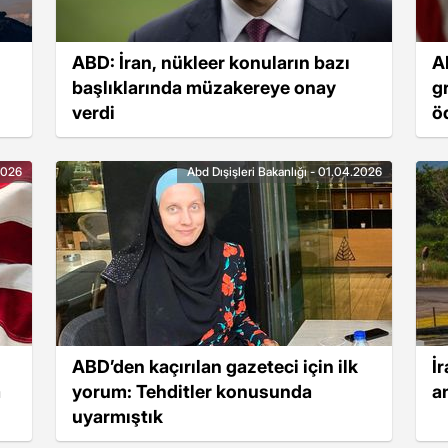
ABD: İran, nükleer konuların bazı
AB
başlıklarında müzakereye onay
g
verdi
ö
.2026
Abd Dışişleri Bakanlığı - 01.04.2026
ABD’den kaçırılan gazeteci için ilk
İ
a
yorum: Tehditler konusunda
a
uyarmıştık