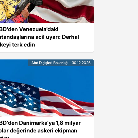
BD'den Venezuela'daki
atandaşlarına acil uyarı: Derhal
lkeyi terk edin
Abd Dışişleri Bakanlığı - 30.12.2025
BD'den Danimarka'ya 1,8 milyar
olar değerinde askeri ekipman