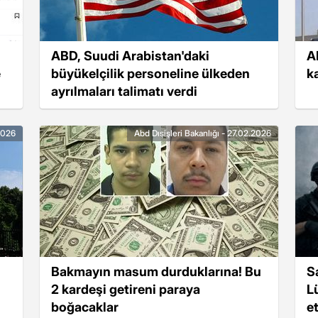
ABD, Suudi Arabistan'daki
A
e
büyükelçilik personeline ülkeden
k
ayrılmaları talimatı verdi
.2026
Abd Dışişleri Bakanlığı - 27.02.2026
Bakmayın masum durduklarına! Bu
S
2 kardeşi getireni paraya
L
boğacaklar
et