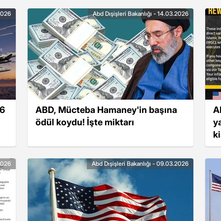
.2026
Abd Dışişleri Bakanlığı - 14.03.2026
16
ABD, Mücteba Hamaney'in başına
AB
ödül koydu! İşte miktarı
y
k
.2026
Abd Dışişleri Bakanlığı - 09.03.2026