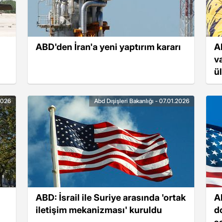
ABD'den İran'a yeni yaptırım kararı
A
v
ü
.2026
Abd Dışişleri Bakanlığı - 07.01.2026
ABD: İsrail ile Suriye arasında 'ortak
A
iletişim mekanizması' kuruldu
d