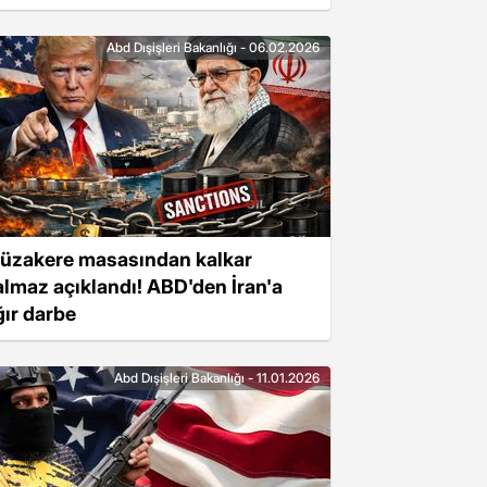
Abd Dışişleri Bakanlığı - 06.02.2026
üzakere masasından kalkar
almaz açıklandı! ABD'den İran'a
ğır darbe
Abd Dışişleri Bakanlığı - 11.01.2026