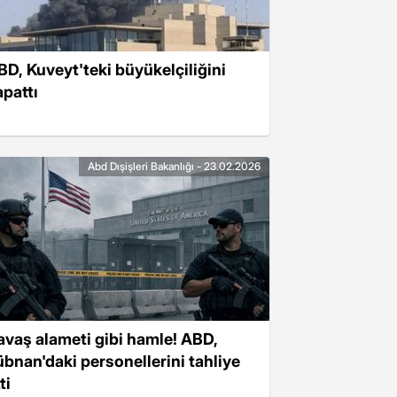
BD, Kuveyt'teki büyükelçiliğini
apattı
Abd Dışişleri Bakanlığı - 23.02.2026
avaş alameti gibi hamle! ABD,
übnan'daki personellerini tahliye
ti