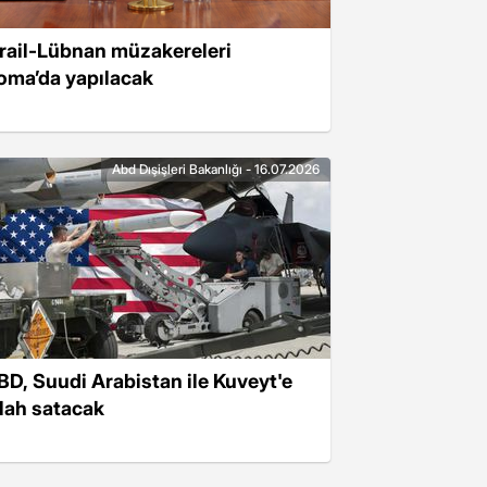
srail-Lübnan müzakereleri
oma’da yapılacak
Abd Dışişleri Bakanlığı - 16.07.2026
BD, Suudi Arabistan ile Kuveyt'e
ilah satacak