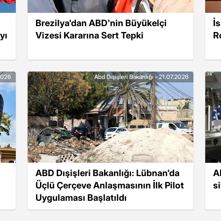
Brezilya'dan ABD'nin Büyükelçi
İ
yı
Vizesi Kararına Sert Tepki
R
.2026
Abd Dışişleri Bakanlığı - 21.07.2026
ABD Dışişleri Bakanlığı: Lübnan'da
A
Üçlü Çerçeve Anlaşmasının İlk Pilot
s
Uygulaması Başlatıldı