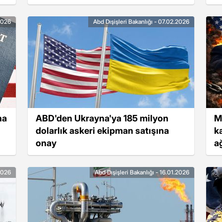
.2026
Abd Dışişleri Bakanlığı - 07.02.2026
na
ABD'den Ukrayna'ya 185 milyon
M
dolarlık askeri ekipman satışına
k
onay
a
.2026
Abd Dışişleri Bakanlığı - 16.01.2026