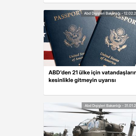
Abd Dışişleri Bakanlığı - 12.02
ABD'den 21 ülke için vatandaşları
kesinlikle gitmeyin uyarısı
Abd Dışişleri Bakanlığı - 31.01