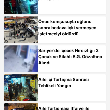
Önce komşusuyla oğlunu
sonra bedava içki vermeyen
işletmeciyi öldürdü
Sarıyer'de İçecek Hırsızlığı: 3
Çocuk ve Silahlı B.G. Gözaltına
Alındı
Aile İçi Tartışma Sonrası
Tehlikeli Yangın
Aile Tartışması İtfaiye ile