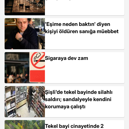
'Eşime neden baktın' diyen
kişiyi öldüren sanığa müebbet
Sigaraya dev zam
Şişli'de tekel bayinde silahlı
saldırı; sandalyeyle kendini
korumaya çalıştı
Tekel bayi cinayetinde 2