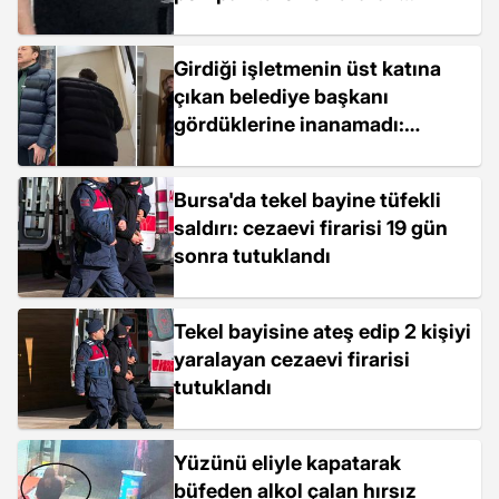
öldürdü
Girdiği işletmenin üst katına
çıkan belediye başkanı
gördüklerine inanamadı:
Hemen mühürleyin
Bursa'da tekel bayine tüfekli
saldırı: cezaevi firarisi 19 gün
sonra tutuklandı
Tekel bayisine ateş edip 2 kişiyi
yaralayan cezaevi firarisi
tutuklandı
Yüzünü eliyle kapatarak
büfeden alkol çalan hırsız