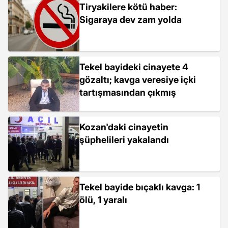
Tiryakilere kötü haber:
Sigaraya dev zam yolda
Tekel bayideki cinayete 4
gözaltı; kavga veresiye içki
tartışmasından çıkmış
Kozan'daki cinayetin
şüphelileri yakalandı
Tekel bayide bıçaklı kavga: 1
ölü, 1 yaralı