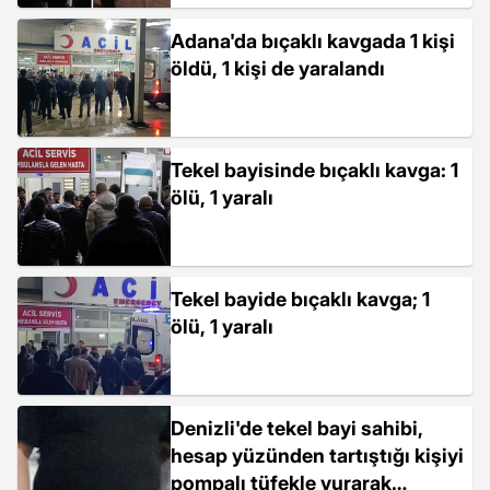
Adana'da bıçaklı kavgada 1 kişi
öldü, 1 kişi de yaralandı
Tekel bayisinde bıçaklı kavga: 1
ölü, 1 yaralı
Tekel bayide bıçaklı kavga; 1
ölü, 1 yaralı
Denizli'de tekel bayi sahibi,
hesap yüzünden tartıştığı kişiyi
pompalı tüfekle vurarak