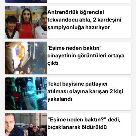
Antrenörlük öğrencisi
tekvandocu abla, 2 kardeşini
şampiyonluğa hazırlıyor
'Eşime neden baktın'
cinayetinin görüntüleri ortaya
çıktı
Tekel bayisine patlayıcı
atılması olayına karışan 2 kişi
yakalandı
"Eşime neden baktın?" dedi,
bıçaklanarak öldürüldü