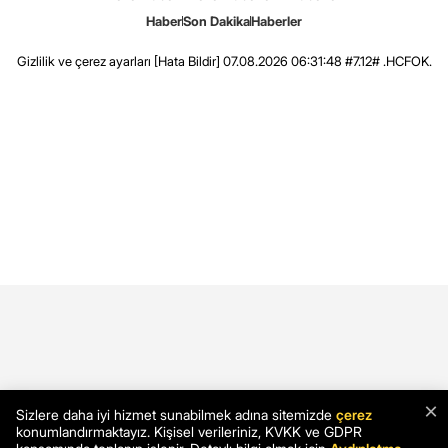
Haber
Son Dakika
Haberler
Gizlilik ve çerez ayarları
[Hata Bildir]
07.08.2026 06:31:48 #7.12# .HCFOK.
×
Sizlere daha iyi hizmet sunabilmek adına sitemizde
çerez
konumlandırmaktayız. Kişisel verileriniz, KVKK ve GDPR