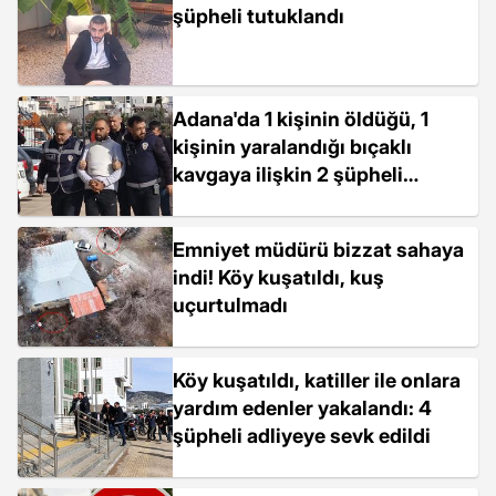
şüpheli tutuklandı
Adana'da 1 kişinin öldüğü, 1
kişinin yaralandığı bıçaklı
kavgaya ilişkin 2 şüpheli
tutuklandı
Emniyet müdürü bizzat sahaya
indi! Köy kuşatıldı, kuş
uçurtulmadı
Köy kuşatıldı, katiller ile onlara
yardım edenler yakalandı: 4
şüpheli adliyeye sevk edildi