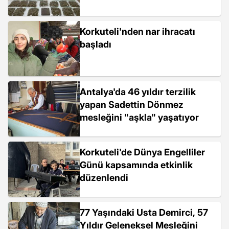
Korkuteli'nden nar ihracatı
başladı
Antalya'da 46 yıldır terzilik
yapan Sadettin Dönmez
mesleğini "aşkla" yaşatıyor
Korkuteli'de Dünya Engelliler
Günü kapsamında etkinlik
düzenlendi
77 Yaşındaki Usta Demirci, 57
Yıldır Geleneksel Mesleğini