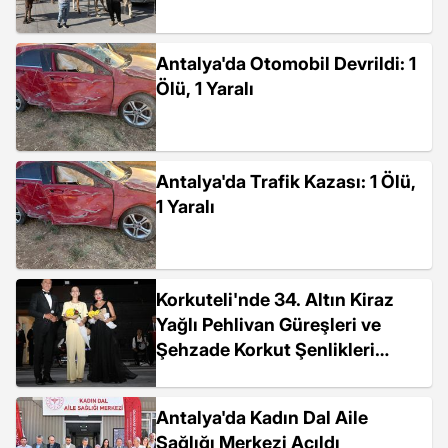
Antalya'da Otomobil Devrildi: 1
Ölü, 1 Yaralı
Antalya'da Trafik Kazası: 1 Ölü,
1 Yaralı
Korkuteli'nde 34. Altın Kiraz
Yağlı Pehlivan Güreşleri ve
Şehzade Korkut Şenlikleri
Başladı
Antalya'da Kadın Dal Aile
Sağlığı Merkezi Açıldı