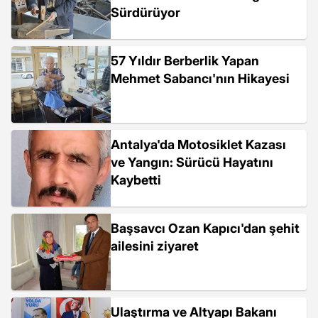
Sürdürüyor
57 Yıldır Berberlik Yapan
Mehmet Sabancı'nın Hikayesi
Antalya'da Motosiklet Kazası
ve Yangın: Sürücü Hayatını
Kaybetti
Başsavcı Ozan Kapıcı'dan şehit
ailesini ziyaret
Ulaştırma ve Altyapı Bakanı