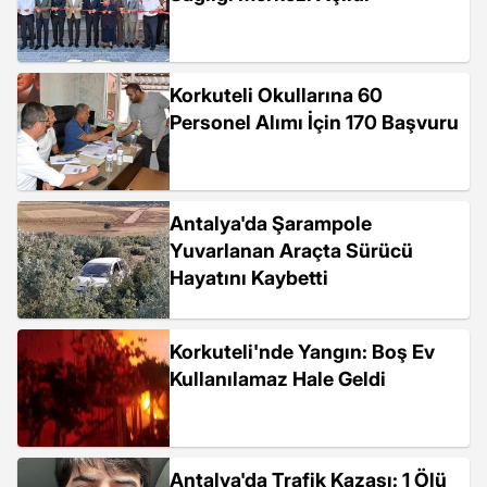
Korkuteli Okullarına 60
Personel Alımı İçin 170 Başvuru
Antalya'da Şarampole
Yuvarlanan Araçta Sürücü
Hayatını Kaybetti
Korkuteli'nde Yangın: Boş Ev
Kullanılamaz Hale Geldi
Antalya'da Trafik Kazası: 1 Ölü