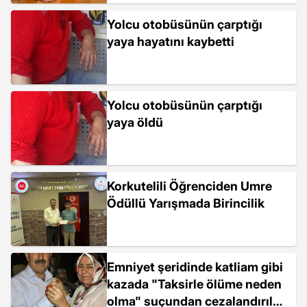
Yolcu otobüsünün çarptığı
yaya hayatını kaybetti
Yolcu otobüsünün çarptığı
yaya öldü
Korkutelili Öğrenciden Umre
Ödüllü Yarışmada Birincilik
Emniyet şeridinde katliam gibi
kazada "Taksirle ölüme neden
olma" suçundan cezalandırılma