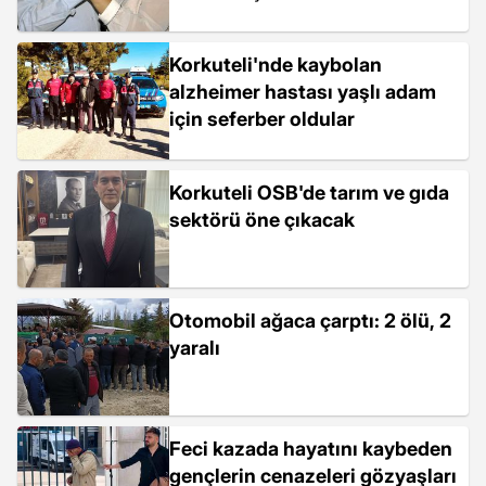
talebi
Korkuteli'nde kaybolan
alzheimer hastası yaşlı adam
için seferber oldular
Korkuteli OSB'de tarım ve gıda
sektörü öne çıkacak
Otomobil ağaca çarptı: 2 ölü, 2
yaralı
Feci kazada hayatını kaybeden
gençlerin cenazeleri gözyaşları