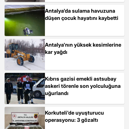
Antalya'da sulama havuzuna
düşen çocuk hayatını kaybetti
Antalya'nın yüksek kesimlerine
kar yağdı
Kıbrıs gazisi emekli astsubay
askeri törenle son yolculuğuna
uğurlandı
Korkuteli'de uyuşturucu
operasyonu: 3 gözaltı