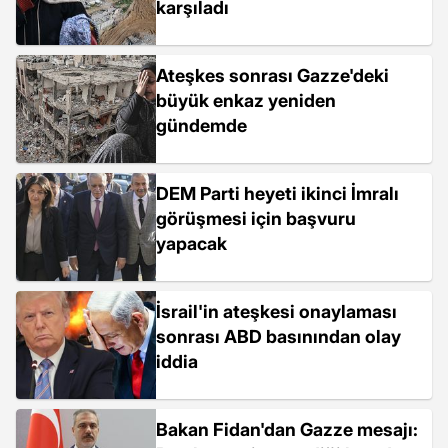
karşıladı
Ateşkes sonrası Gazze'deki
büyük enkaz yeniden
gündemde
DEM Parti heyeti ikinci İmralı
görüşmesi için başvuru
yapacak
İsrail'in ateşkesi onaylaması
sonrası ABD basınından olay
iddia
Bakan Fidan'dan Gazze mesajı: