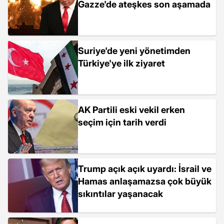
Gazze'de ateşkes son aşamada
Suriye'de yeni yönetimden
Türkiye'ye ilk ziyaret
AK Partili eski vekil erken
seçim için tarih verdi
Trump açık açık uyardı: İsrail ve
Hamas anlaşamazsa çok büyük
sıkıntılar yaşanacak