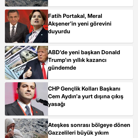
Fatih Portakal, Meral
Akşener'in yeni görevini
duyurdu
ABD'de yeni başkan Donald
Trump'ın yıllık kazancı
gündemde
CHP Gençlik Kolları Başkanı
Cem Aydın'a yurt dışına çıkış
yasağı
Ateşkes sonrası bölgeye dönen
Gazzelileri büyük yıkım