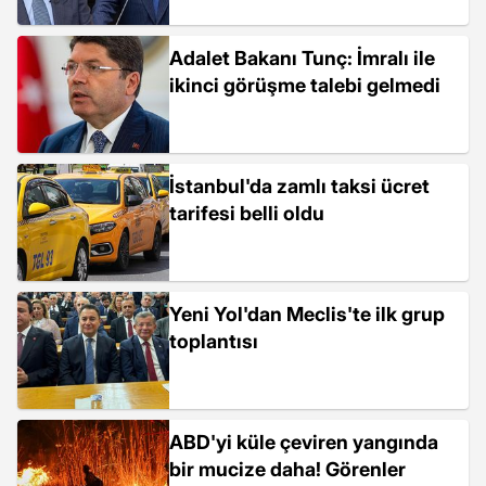
Adalet Bakanı Tunç: İmralı ile
ikinci görüşme talebi gelmedi
İstanbul'da zamlı taksi ücret
tarifesi belli oldu
Yeni Yol'dan Meclis'te ilk grup
toplantısı
ABD'yi küle çeviren yangında
bir mucize daha! Görenler