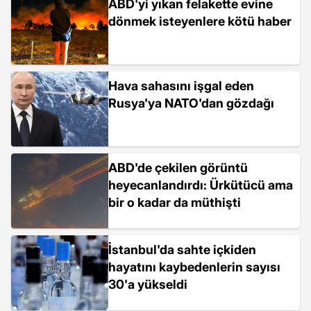
ABD'yi yıkan felakette evine
dönmek isteyenlere kötü haber
Hava sahasını işgal eden
Rusya'ya NATO'dan gözdağı
ABD'de çekilen görüntü
heyecanlandırdı: Ürkütücü ama
bir o kadar da müthişti
İstanbul'da sahte içkiden
hayatını kaybedenlerin sayısı
30'a yükseldi