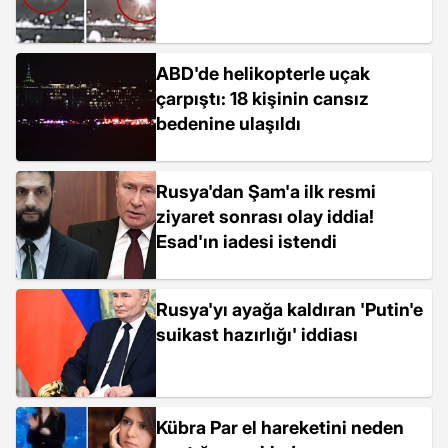
ABD'de helikopterle uçak
çarpıştı: 18 kişinin cansız
bedenine ulaşıldı
Rusya'dan Şam'a ilk resmi
ziyaret sonrası olay iddia!
Esad'ın iadesi istendi
Rusya'yı ayağa kaldıran 'Putin'e
suikast hazırlığı' iddiası
Kübra Par el hareketini neden