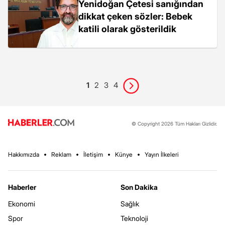
Yenidoğan Çetesi sanığından
dikkat çeken sözler: Bebek
katili olarak gösterildik
1
2
3
4
© Copyright 2026 Tüm Hakları Gizlidir.
Hakkımızda
Reklam
İletişim
Künye
Yayın İlkeleri
Haberler
Son Dakika
Ekonomi
Sağlık
Spor
Teknoloji