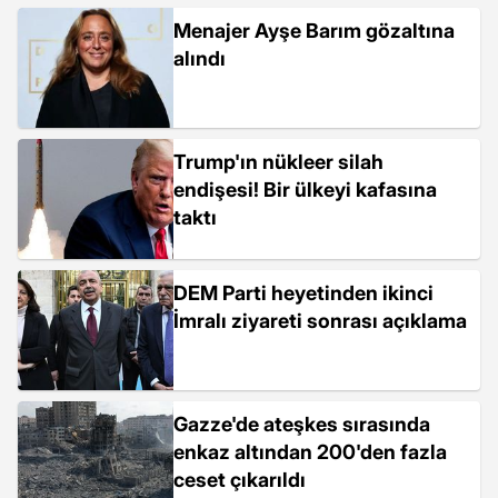
Menajer Ayşe Barım gözaltına
alındı
Trump'ın nükleer silah
endişesi! Bir ülkeyi kafasına
taktı
DEM Parti heyetinden ikinci
İmralı ziyareti sonrası açıklama
Gazze'de ateşkes sırasında
enkaz altından 200'den fazla
ceset çıkarıldı