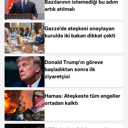
Bazılarının istemediği bu adım
artık atılmalı
Gazze'de ateşkesi onaylayan
kurulda iki bakan dikkat çekti
Donald Trump'ın göreve
başladıktan sonra ilk
ziyaretçisi
Hamas: Ateşkeste tüm engeller
ortadan kalktı