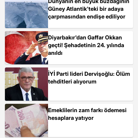
Dünyanın en büyük buzdağının
Güney Atlantik'teki bir adaya
çarpmasından endişe ediliyor
Diyarbakır'dan Gaffar Okkan
geçti! Şehadetinin 24. yılında
anıldı
İYİ Parti lideri Dervişoğlu: Ölüm
tehditleri alıyorum
Emeklilerin zam farkı ödemesi
hesaplara yatıyor