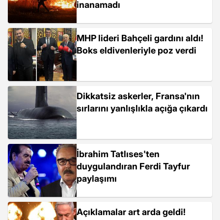
inanamadı
MHP lideri Bahçeli gardını aldı!
Boks eldivenleriyle poz verdi
Dikkatsiz askerler, Fransa'nın
sırlarını yanlışlıkla açığa çıkardı
İbrahim Tatlıses'ten
duygulandıran Ferdi Tayfur
paylaşımı
Açıklamalar art arda geldi!