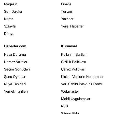
Magazin
Finans
Son Dakika
Turizm
Kripto
Yazarlar
3.Sayfa
Yerel Haberler
Dünya
Haberler.com
Kurumsal
Hava Durumu
Kullanım Şartları
Namaz Vakitleri
Gizlilik Politikası
Seçim Sonuçları
Çerez Politikası
Şans Oyunları
Kişisel Verilerin Korunması
Rüya Tabirleri
Veri Sahibi Başvuru Formu
Yemek Tarifleri
Webmaster
Mobil Uygulamalar
RSS
Sitene Ekle