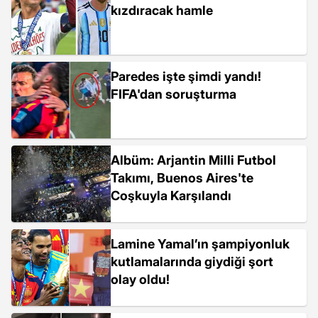
kızdıracak hamle
Paredes işte şimdi yandı!
FIFA'dan soruşturma
Albüm: Arjantin Milli Futbol
Takımı, Buenos Aires'te
Coşkuyla Karşılandı
Lamine Yamal’ın şampiyonluk
kutlamalarında giydiği şort
olay oldu!