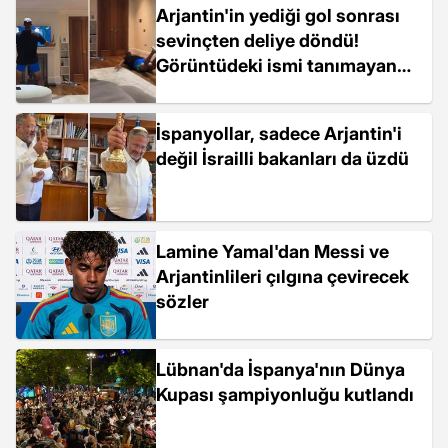
Arjantin'in yediği gol sonrası
sevinçten deliye döndü!
Görüntüdeki ismi tanımayan
yok
İspanyollar, sadece Arjantin'i
değil İsrailli bakanları da üzdü
Lamine Yamal'dan Messi ve
Arjantinlileri çılgına çevirecek
sözler
Lübnan'da İspanya'nın Dünya
Kupası şampiyonluğu kutlandı