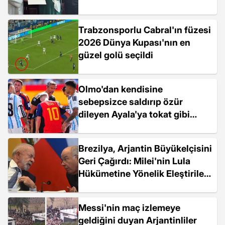
Trabzonsporlu Cabral'ın füzesi
2026 Dünya Kupası'nın en
güzel golü seçildi
Olmo'dan kendisine
sebepsizce saldırıp özür
dileyen Ayala'ya tokat gibi
cevap
Brezilya, Arjantin Büyükelçisini
Geri Çağırdı: Milei'nin Lula
Hükümetine Yönelik Eleştirileri
Kriz Yarattı
Messi'nin maç izlemeye
geldiğini duyan Arjantinliler