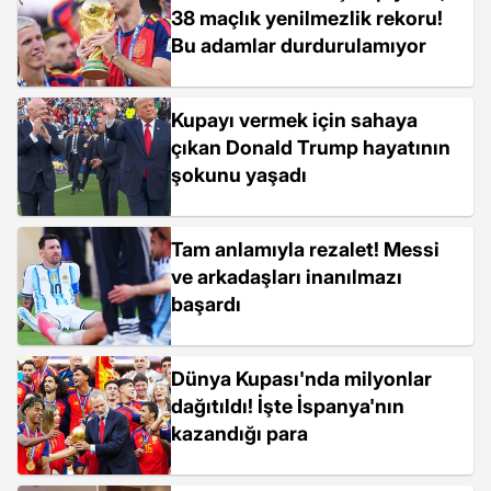
38 maçlık yenilmezlik rekoru!
Bu adamlar durdurulamıyor
Kupayı vermek için sahaya
çıkan Donald Trump hayatının
şokunu yaşadı
Tam anlamıyla rezalet! Messi
ve arkadaşları inanılmazı
başardı
Dünya Kupası'nda milyonlar
dağıtıldı! İşte İspanya'nın
kazandığı para