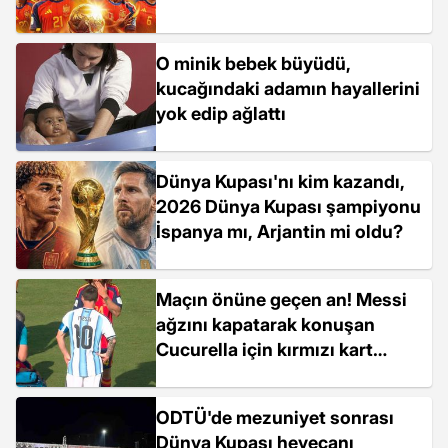
O minik bebek büyüdü,
kucağındaki adamın hayallerini
yok edip ağlattı
Dünya Kupası'nı kim kazandı,
2026 Dünya Kupası şampiyonu
İspanya mı, Arjantin mi oldu?
Maçın önüne geçen an! Messi
ağzını kapatarak konuşan
Cucurella için kırmızı kart
bekledi
ODTÜ'de mezuniyet sonrası
Dünya Kupası heyecanı