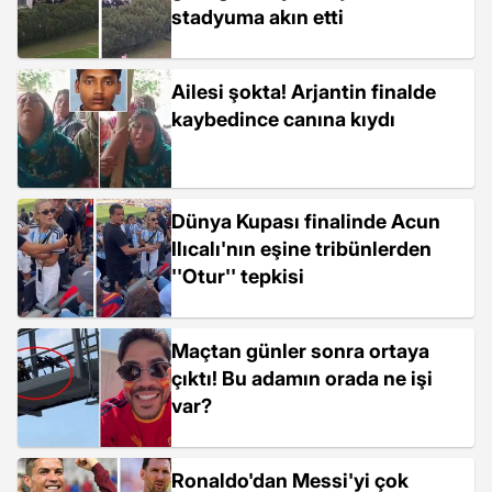
stadyuma akın etti
Ailesi şokta! Arjantin finalde
kaybedince canına kıydı
Dünya Kupası finalinde Acun
Ilıcalı'nın eşine tribünlerden
''Otur'' tepkisi
Maçtan günler sonra ortaya
çıktı! Bu adamın orada ne işi
var?
Ronaldo'dan Messi'yi çok