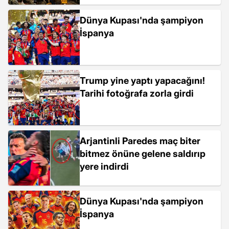
Dünya Kupası'nda şampiyon
İspanya
Trump yine yaptı yapacağını!
Tarihi fotoğrafa zorla girdi
Arjantinli Paredes maç biter
bitmez önüne gelene saldırıp
yere indirdi
Dünya Kupası'nda şampiyon
İspanya