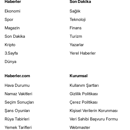
Haberler
Son Dakika
Ekonomi
Sağlık
Spor
Teknoloji
Magazin
Finans
Son Dakika
Turizm
Kripto
Yazarlar
3.Sayfa
Yerel Haberler
Dünya
Haberler.com
Kurumsal
Hava Durumu
Kullanım Şartları
Namaz Vakitleri
Gizlilik Politikası
Seçim Sonuçları
Çerez Politikası
Şans Oyunları
Kişisel Verilerin Korunması
Rüya Tabirleri
Veri Sahibi Başvuru Formu
Yemek Tarifleri
Webmaster