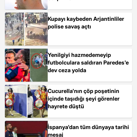
Kupayı kaybeden Arjantinliler
polise savaş açtı
Yenilgiyi hazmedemeyip
futbolculara saldıran Paredes'e
dev ceza yolda
Cucurella'nın çöp poşetinin
içinde taşıdığı şeyi görenler
hayrete düştü
İspanya'dan tüm dünyaya tarihi
mesaj