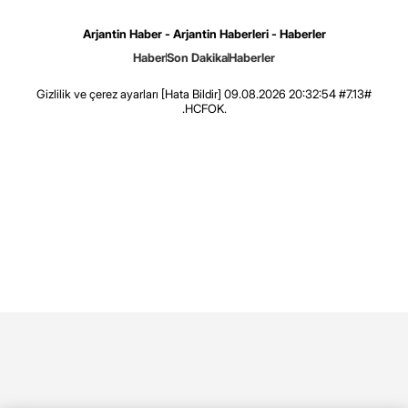
Arjantin Haber - Arjantin Haberleri - Haberler
Haber
Son Dakika
Haberler
Gizlilik ve çerez ayarları
[Hata Bildir]
09.08.2026 20:32:54 #7.13#
.HCFOK.