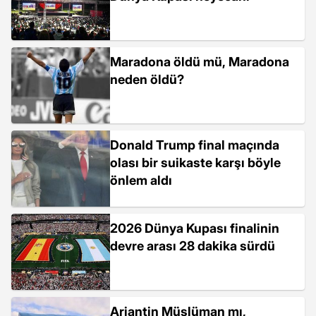
Maradona öldü mü, Maradona
neden öldü?
Donald Trump final maçında
olası bir suikaste karşı böyle
önlem aldı
2026 Dünya Kupası finalinin
devre arası 28 dakika sürdü
Arjantin Müslüman mı,