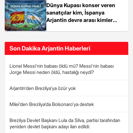
Dünya Kupası konser veren
sanatçılar kim, İspanya
Arjantin devre arası kimler
konser verecek (Justin Bieber,
Shakira, Burna Boy, K-Pop BTS,
Madonna)?
Son Dakika Arjantin Haberleri
Lionel Messi'nin babası öldü mü? Messi'nin babası
Jorge Messi neden öldü, hastalığı neydi?
Arjantin'den Brezilya'ya özür yok
Milei'den Brezilya'da Bolsonaro'ya destek
Brezilya Devlet Başkanı Lula da Silva, partisi tarafından
yeniden devlet başkanı adayı ilan edildi: