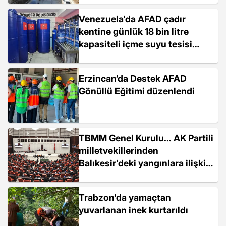
Venezuela'da AFAD çadır
kentine günlük 18 bin litre
kapasiteli içme suyu tesisi
kuruldu
Erzincan’da Destek AFAD
Gönüllü Eğitimi düzenlendi
TBMM Genel Kurulu... AK Partili
milletvekillerinden
Balıkesir'deki yangınlara ilişkin
açıklama: Devletimiz yangın
bölgesindedir
Trabzon'da yamaçtan
yuvarlanan inek kurtarıldı