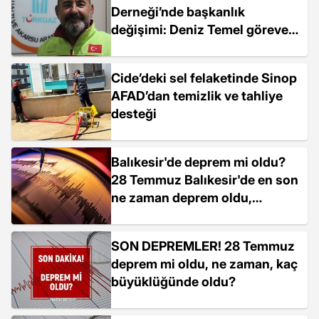
Derneği’nde başkanlık
değişimi: Deniz Temel göreve
başladı
Cide’deki sel felaketinde Sinop
AFAD’dan temizlik ve tahliye
desteği
Balıkesir'de deprem mi oldu?
28 Temmuz Balıkesir'de en son
ne zaman deprem oldu,
depremin şiddeti belli mi?
SON DEPREMLER! 28 Temmuz
deprem mi oldu, ne zaman, kaç
büyüklüğünde oldu?