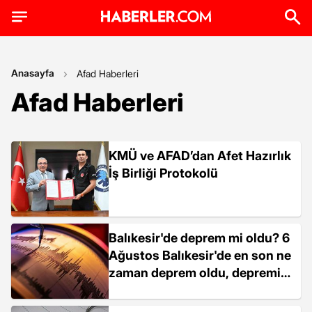
Anasayfa
Afad Haberleri
Afad Haberleri
KMÜ ve AFAD’dan Afet Hazırlık
İş Birliği Protokolü
Balıkesir'de deprem mi oldu? 6
Ağustos Balıkesir'de en son ne
zaman deprem oldu, depremin
şiddeti belli mi?