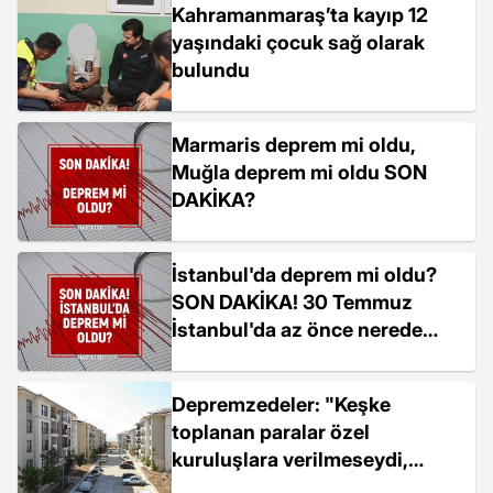
Kahramanmaraş’ta kayıp 12
yaşındaki çocuk sağ olarak
bulundu
Marmaris deprem mi oldu,
Muğla deprem mi oldu SON
DAKİKA?
İstanbul'da deprem mi oldu?
SON DAKİKA! 30 Temmuz
İstanbul'da az önce nerede
deprem oldu?
Depremzedeler: "Keşke
toplanan paralar özel
kuruluşlara verilmeseydi,
devletin AFAD’ı vardı"