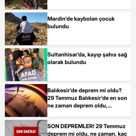
Mardin'de kaybolan çocuk
bulundu
Sultanhisar’da, kayıp şahıs sağ
olarak bulundu
Balıkesir'de deprem mi oldu?
29 Temmuz Balıkesir'de en son
ne zaman deprem oldu,
depremin şiddeti belli mi?
SON DEPREMLER! 29 Temmuz
deprem mi oldu, ne zaman, kaç