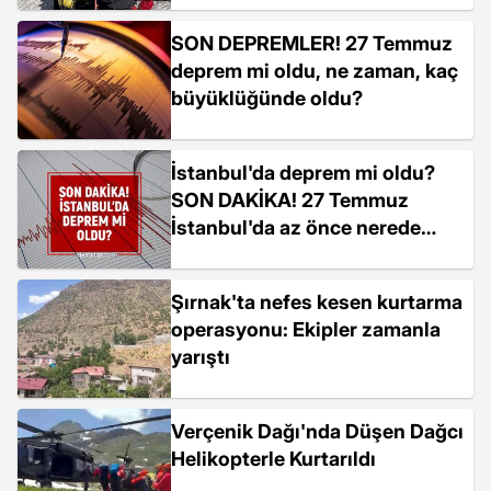
SON DEPREMLER! 27 Temmuz
deprem mi oldu, ne zaman, kaç
büyüklüğünde oldu?
İstanbul'da deprem mi oldu?
SON DAKİKA! 27 Temmuz
İstanbul'da az önce nerede
deprem oldu?
Şırnak'ta nefes kesen kurtarma
operasyonu: Ekipler zamanla
yarıştı
Verçenik Dağı'nda Düşen Dağcı
Helikopterle Kurtarıldı