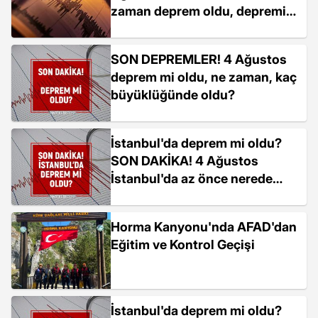
zaman deprem oldu, depremin
şiddeti belli mi?
SON DEPREMLER! 4 Ağustos
deprem mi oldu, ne zaman, kaç
büyüklüğünde oldu?
İstanbul'da deprem mi oldu?
SON DAKİKA! 4 Ağustos
İstanbul'da az önce nerede
deprem oldu?
Horma Kanyonu'nda AFAD'dan
Eğitim ve Kontrol Geçişi
İstanbul'da deprem mi oldu?