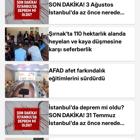
SON DAKİKA! 3 Ağustos
İstanbul'da az önce nerede
deprem oldu?
Şırnak’ta 110 hektarlık alanda
heyelan ve kaya düşmesine
karşı seferberlik
AFAD afet farkındalık
eğitimlerini sürdürdü
İstanbul'da deprem mi oldu?
SON DAKİKA! 31 Temmuz
İstanbul'da az önce nerede
deprem oldu?