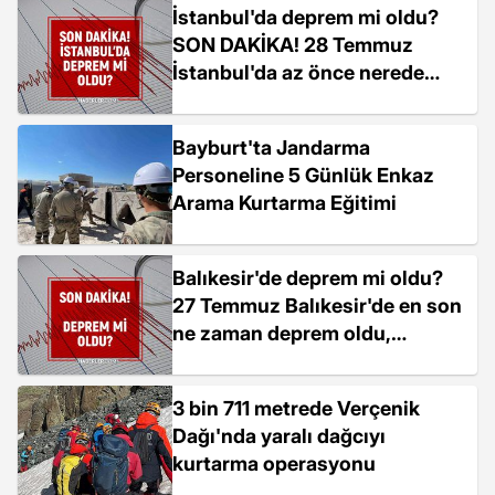
İstanbul'da deprem mi oldu?
SON DAKİKA! 28 Temmuz
İstanbul'da az önce nerede
deprem oldu?
Bayburt'ta Jandarma
Personeline 5 Günlük Enkaz
Arama Kurtarma Eğitimi
Balıkesir'de deprem mi oldu?
27 Temmuz Balıkesir'de en son
ne zaman deprem oldu,
depremin şiddeti belli mi?
3 bin 711 metrede Verçenik
Dağı'nda yaralı dağcıyı
kurtarma operasyonu