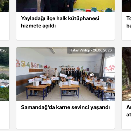
Yayladağı ilçe halk kütüphanesi
T
hizmete açıldı
b
.2026
Hatay Valiliği - 26.06.2026
Samandağ'da karne sevinci yaşandı
A
at