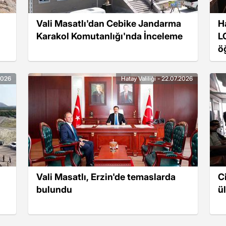
Vali Masatlı'dan Cebike Jandarma
H
Karakol Komutanlığı'nda İnceleme
L
ö
.2026
Hatay Valiliği - 22.07.2026
Vali Masatlı, Erzin'de temaslarda
C
bulundu
ü