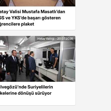
atay Valisi Mustafa Masatlı'dan
GS ve YKS'de başarı gösteren
ğrencilere plaket
Hatay Valiliği - 20.07.2026
ilvegözü'nde Suriyelilerin
lkelerine dönüşü sürüyor