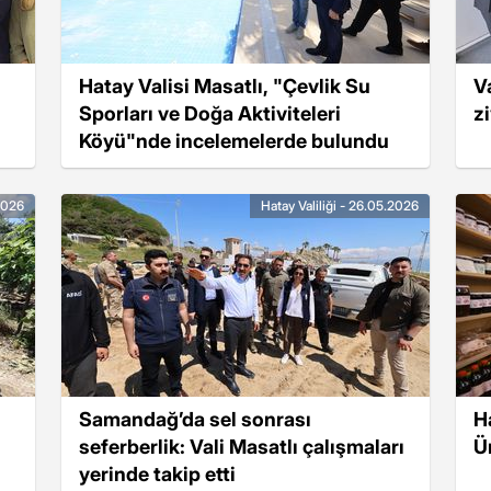
Hatay Valisi Masatlı, "Çevlik Su
V
Sporları ve Doğa Aktiviteleri
zi
Köyü"nde incelemelerde bulundu
.2026
Hatay Valiliği - 26.05.2026
Samandağ’da sel sonrası
H
seferberlik: Vali Masatlı çalışmaları
Ü
yerinde takip etti