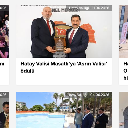
.2026
Hatay Valiliği - 11.06.2026
mı
Hatay Valisi Masatlı'ya 'Asrın Valisi'
H
ödülü
O
h
.2026
Hatay Valiliği - 04.06.2026