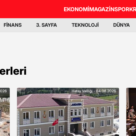
EKONOMİ
MAGAZİN
SPOR
KR
FİNANS
3. SAYFA
TEKNOLOJİ
DÜNYA
erleri
.2026
Hatay Valiliği - 04.08.2026