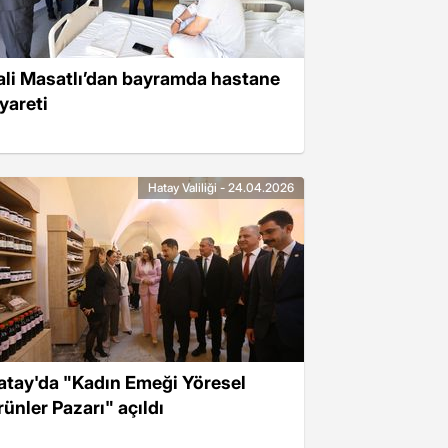
ali Masatlı’dan bayramda hastane
yareti
Hatay Valiliği - 24.04.2026
atay'da "Kadın Emeği Yöresel
rünler Pazarı" açıldı