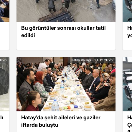
Bu görüntüler sonrası okullar tatil
H
edildi
y
.2026
Hatay Valiliği - 19.02.2026
lı
Hatay'da şehit aileleri ve gaziler
H
iftarda buluştu
Ç