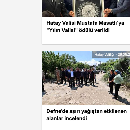
Hatay Valisi Mustafa Masatlı'ya
"Yılın Valisi" ödülü verildi
Hatay Valiliği - 26.05
Defne'de aşırı yağıştan etkilenen
alanlar incelendi