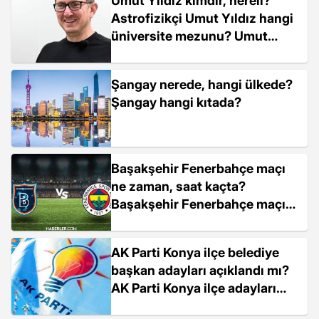
Umut Yıldız kimdir, nereli?
Astrofizikçi Umut Yıldız hangi
üniversite mezunu? Umut
Yıldız nerede çalışıyor?
Şangay nerede, hangi ülkede?
Şangay hangi kıtada?
Başakşehir Fenerbahçe maçı
ne zaman, saat kaçta?
Başakşehir Fenerbahçe maçı
hangi kanalda?
AK Parti Konya ilçe belediye
başkan adayları açıklandı mı?
AK Parti Konya ilçe adayları
kimler?