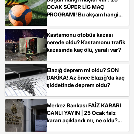
OCAK SÜPER LİG MAÇ
PROGRAMI! Bu akşam hangi
takımın var?
Kastamonu otobüs kazası
nerede oldu? Kastamonu trafik
kazasında kaç ölü, yaralı var?
Elazığ deprem mi oldu? SON
DAKİKA! Az önce Elazığ'da kaç
şiddetinde deprem oldu?
Merkez Bankası FAİZ KARARI
CANLI YAYIN | 25 Ocak faiz
kararı açıklandı mı, ne oldu?
TCMB faiz kararı CANLI İZLE!