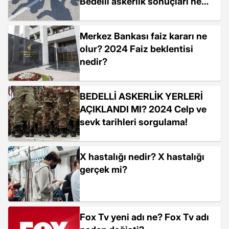
Bedelli askerlik sonuçları ne
zaman belli olacak?
Merkez Bankası faiz kararı ne
olur? 2024 Faiz beklentisi
nedir?
BEDELLİ ASKERLİK YERLERİ
AÇIKLANDI MI? 2024 Celp ve
sevk tarihleri sorgulama!
X hastalığı nedir? X hastalığı
gerçek mi?
Fox Tv yeni adı ne? Fox Tv adı