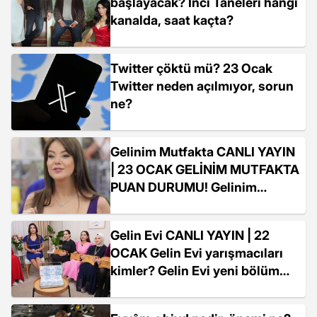
başlayacak? İnci Taneleri hangi
kanalda, saat kaçta?
Twitter çöktü mü? 23 Ocak
Twitter neden açılmıyor, sorun
ne?
Gelinim Mutfakta CANLI YAYIN
| 23 OCAK GELİNİM MUTFAKTA
PUAN DURUMU! Gelinim
Mutfakta yeni bölüm İZLE!
Gelin Evi CANLI YAYIN | 22
OCAK Gelin Evi yarışmacıları
kimler? Gelin Evi yeni bölüm
İZLE!