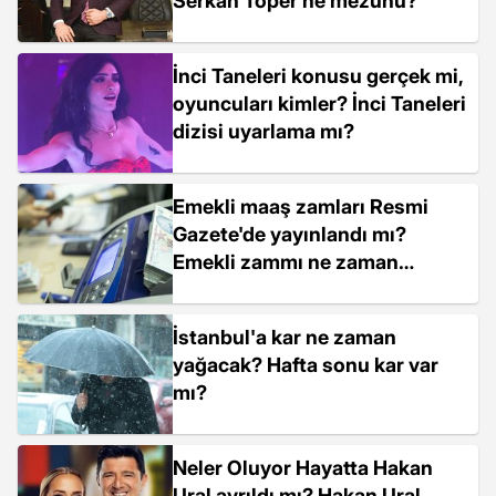
Serkan Toper ne mezunu?
İnci Taneleri konusu gerçek mi,
oyuncuları kimler? İnci Taneleri
dizisi uyarlama mı?
Emekli maaş zamları Resmi
Gazete'de yayınlandı mı?
Emekli zammı ne zaman
yatacak?
İstanbul'a kar ne zaman
yağacak? Hafta sonu kar var
mı?
Neler Oluyor Hayatta Hakan
Ural ayrıldı mı? Hakan Ural