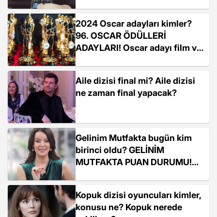
2024 Oscar adayları kimler?
96. OSCAR ÖDÜLLERİ
ADAYLARI! Oscar adayı film ve
diziler neler?
Aile dizisi final mi? Aile dizisi
ne zaman final yapacak?
Gelinim Mutfakta bugün kim
birinci oldu? GELİNİM
MUTFAKTA PUAN DURUMU!
Gelinim Mutfakta çeyrek altını
kim aldı?
Kopuk dizisi oyuncuları kimler,
konusu ne? Kopuk nerede