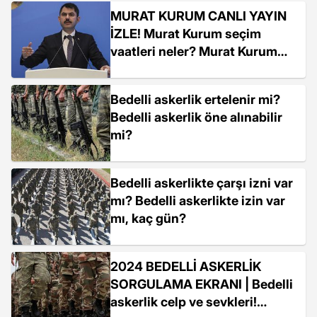
MURAT KURUM CANLI YAYIN
İZLE! Murat Kurum seçim
vaatleri neler? Murat Kurum
konuşması CANLI İZLE!
Bedelli askerlik ertelenir mi?
Bedelli askerlik öne alınabilir
mi?
Bedelli askerlikte çarşı izni var
mı? Bedelli askerlikte izin var
mı, kaç gün?
2024 BEDELLİ ASKERLİK
SORGULAMA EKRANI | Bedelli
askerlik celp ve sevkleri!