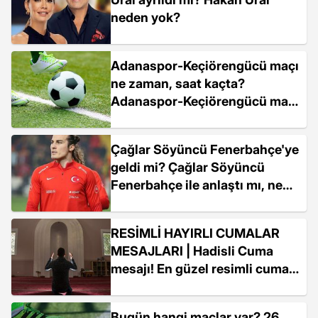
neden yok?
Adanaspor-Keçiörengücü maçı
ne zaman, saat kaçta?
Adanaspor-Keçiörengücü maçı
hangi kanalda?
Çağlar Söyüncü Fenerbahçe'ye
geldi mi? Çağlar Söyüncü
Fenerbahçe ile anlaştı mı, ne
zaman gelecek?
RESİMLİ HAYIRLI CUMALAR
MESAJLARI | Hadisli Cuma
mesajı! En güzel resimli cuma
mesajları!
Bugün hangi maçlar var? 26