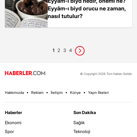
Eyyâm-ı biyd nedir, önemi ne?
Eyyâm-ı biyd orucu ne zaman,
nasıl tutulur?
1
2
3
4
© Copyright 2026 Tüm Hakları Gizlidir.
Hakkımızda
Reklam
İletişim
Künye
Yayın İlkeleri
Haberler
Son Dakika
Ekonomi
Sağlık
Spor
Teknoloji