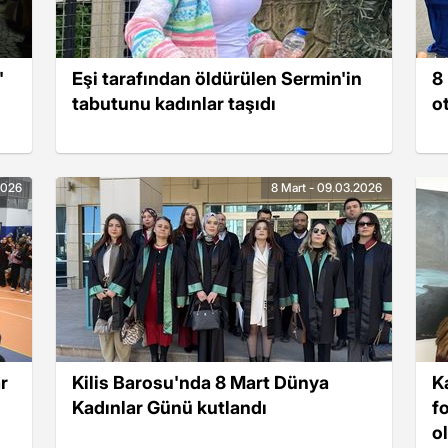
'
Eşi tarafından öldürülen Sermin'in
8
tabutunu kadınlar taşıdı
o
2026
8 Mart - 09.03.2026
r
Kilis Barosu'nda 8 Mart Dünya
K
Kadınlar Günü kutlandı
f
o