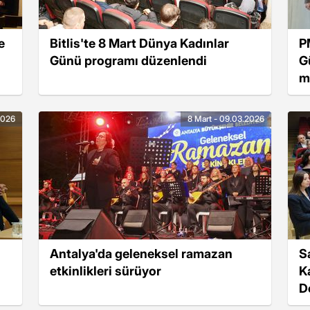
e
Bitlis'te 8 Mart Dünya Kadınlar
P
Günü programı düzenlendi
G
m
2026
8 Mart - 09.03.2026
Antalya'da geleneksel ramazan
S
etkinlikleri sürüyor
K
D