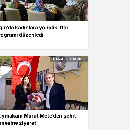
ğın'da kadınlara yönelik iftar
rogramı düzenledi
8 Mart - 09.03.2026
aymakam Murat Mete'den şehit
nnesine ziyaret