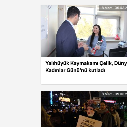
8 Mart - 09.03.
Yalıhüyük Kaymakamı Çelik, Dün
Kadınlar Günü'nü kutladı
8 Mart - 09.03.