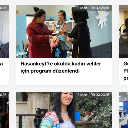
2026
8 Mart - 09.03.2026
ya
Hasankeyf'te okulda kadın veliler
G
için program düzenlendi
P
p
2026
8 Mart - 09.03.2026