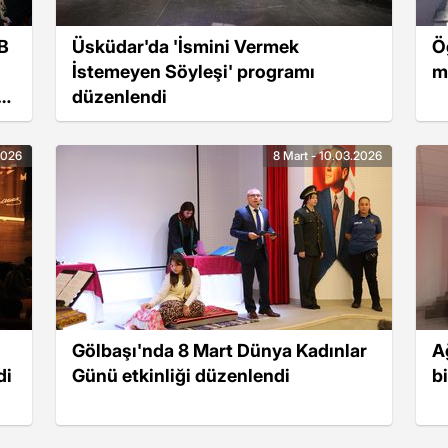
AB
Üsküdar'da 'İsmini Vermek
Ö
İstemeyen Söyleşi' programı
m
düzenlendi
2026
8 Mart - 10.03.2026
Gölbaşı'nda 8 Mart Dünya Kadınlar
A
di
Günü etkinliği düzenlendi
b