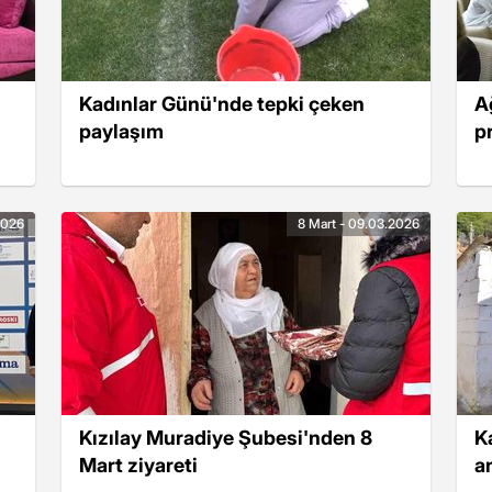
Kadınlar Günü'nde tepki çeken
A
paylaşım
p
2026
8 Mart - 09.03.2026
Kızılay Muradiye Şubesi'nden 8
K
Mart ziyareti
a