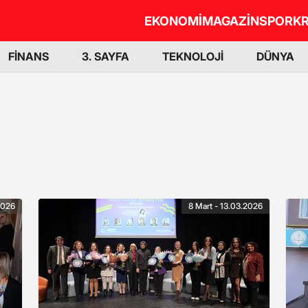
EKONOMİ
MAGAZİN
SPOR
KR
FİNANS
3. SAYFA
TEKNOLOJİ
DÜNYA
2026
8 Mart - 13.03.2026