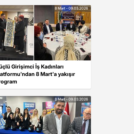
8 Mart - 09.03.2026
üçlü Girişimci İş Kadınları
latformu'ndan 8 Mart'a yakışır
rogram
8 Mart - 09.03.2026