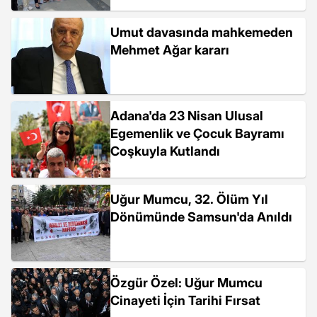
Umut davasında mahkemeden
Mehmet Ağar kararı
Adana'da 23 Nisan Ulusal
Egemenlik ve Çocuk Bayramı
Coşkuyla Kutlandı
Uğur Mumcu, 32. Ölüm Yıl
Dönümünde Samsun'da Anıldı
Özgür Özel: Uğur Mumcu
Cinayeti İçin Tarihi Fırsat