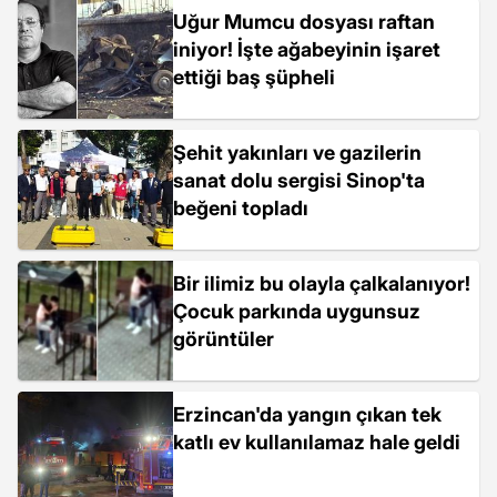
Uğur Mumcu dosyası raftan
iniyor! İşte ağabeyinin işaret
ettiği baş şüpheli
Şehit yakınları ve gazilerin
sanat dolu sergisi Sinop'ta
beğeni topladı
Bir ilimiz bu olayla çalkalanıyor!
Çocuk parkında uygunsuz
görüntüler
Erzincan'da yangın çıkan tek
katlı ev kullanılamaz hale geldi