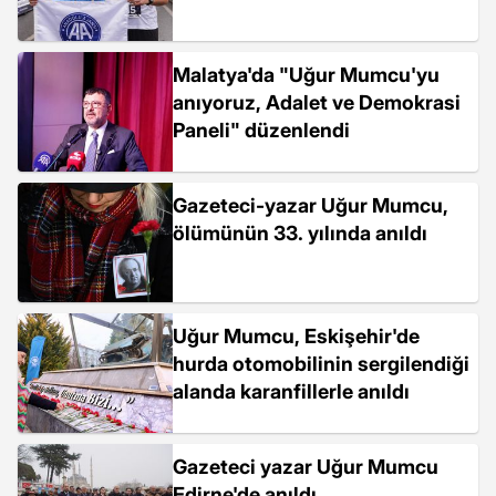
Malatya'da "Uğur Mumcu'yu
anıyoruz, Adalet ve Demokrasi
Paneli" düzenlendi
Gazeteci-yazar Uğur Mumcu,
ölümünün 33. yılında anıldı
Uğur Mumcu, Eskişehir'de
hurda otomobilinin sergilendiği
alanda karanfillerle anıldı
Gazeteci yazar Uğur Mumcu
Edirne'de anıldı