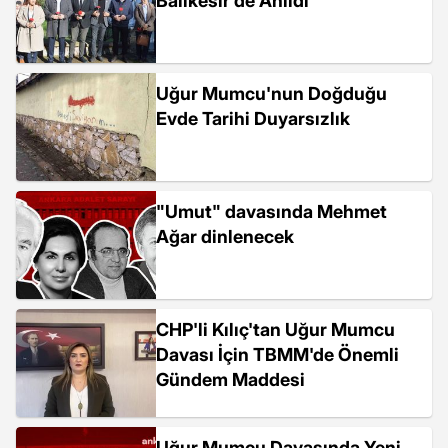
Balıkesir'de Anıldı
Uğur Mumcu'nun Doğduğu
Evde Tarihi Duyarsızlık
"Umut" davasında Mehmet
Ağar dinlenecek
CHP'li Kılıç'tan Uğur Mumcu
Davası İçin TBMM'de Önemli
Gündem Maddesi
Uğur Mumcu Davasında Yeni