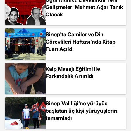
Gelişmeler: Mehmet Ağar Tanık
Olacak
Sinop'ta Camiler ve Din
Görevlileri Haftası'nda Kitap
Fuarı Açıldı
Kalp Masajı Eğitimi ile
Farkındalık Artırıldı
Sinop Valiliği'ne yürüyüş
başlatan üç kişi yürüyüşlerini
tamamladı