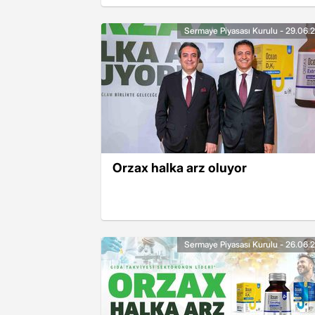
var, sonuçlar ne zaman
açıklanacak?
Sermaye Piyasası Kurulu - 29.06.
Orzax halka arz oluyor
Sermaye Piyasası Kurulu - 26.06.