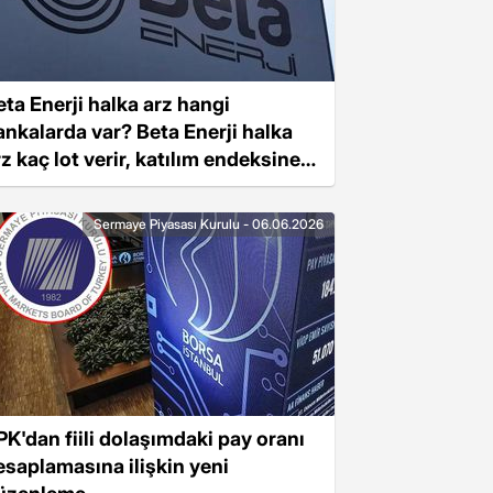
eta Enerji halka arz hangi
ankalarda var? Beta Enerji halka
rz kaç lot verir, katılım endeksine
ygun mu?
Sermaye Piyasası Kurulu - 06.06.2026
PK'dan fiili dolaşımdaki pay oranı
esaplamasına ilişkin yeni