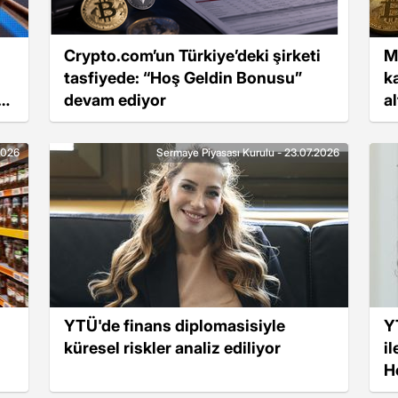
Crypto.com’un Türkiye’deki şirketi
M
tasfiyede: “Hoş Geldin Bonusu”
k
ç
devam ediyor
a
2026
Sermaye Piyasası Kurulu - 23.07.2026
YTÜ'de finans diplomasisiyle
Y
küresel riskler analiz ediliyor
i
H