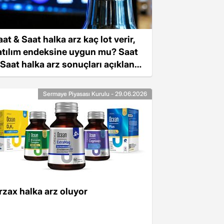
at & Saat halka arz kaç lot verir,
atılım endeksine uygun mu? Saat
 Saat halka arz sonuçları açıklandı
ı, ne zaman açıklanacak?
Sermaye Piyasası Kurulu - 29.06.2026
rzax halka arz oluyor