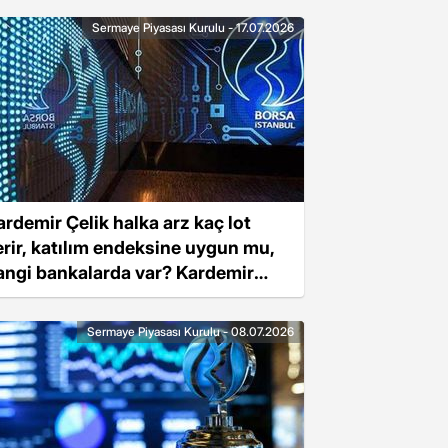
Sermaye Piyasası Kurulu - 17.07.2026
ardemir Çelik halka arz kaç lot
erir, katılım endeksine uygun mu,
angi bankalarda var? Kardemir
elik halka arz ne zaman?
Sermaye Piyasası Kurulu - 08.07.2026