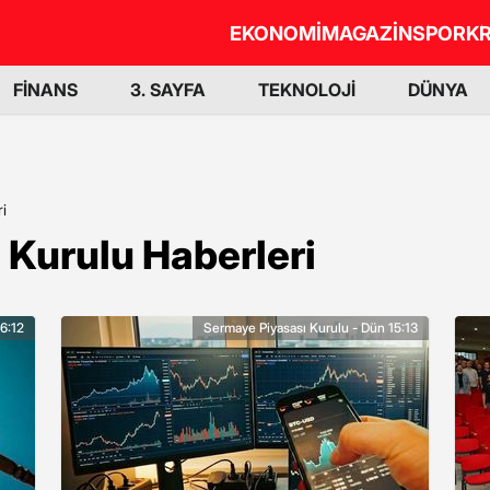
EKONOMİ
MAGAZİN
SPOR
KR
FİNANS
3. SAYFA
TEKNOLOJİ
DÜNYA
i
 Kurulu Haberleri
6:12
Sermaye Piyasası Kurulu - Dün 15:13