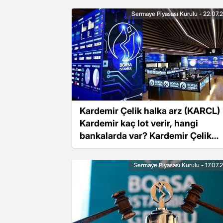
Sermaye Piyasası Kurulu - 22.07.
Kardemir Çelik halka arz (KARCL)
Kardemir kaç lot verir, hangi
bankalarda var? Kardemir Çelik
katılım endeksine uygun mu?
Sermaye Piyasası Kurulu - 17.07.