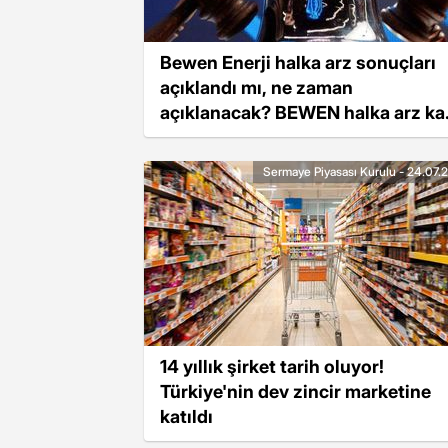
Bewen Enerji halka arz sonuçları
açıklandı mı, ne zaman
açıklanacak? BEWEN halka arz ka
lot verir?
Sermaye Piyasası Kurulu - 24.07.
14 yıllık şirket tarih oluyor!
Türkiye'nin dev zincir marketine
katıldı