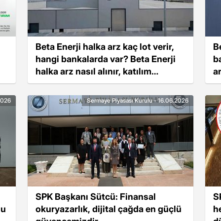
Beta Enerji halka arz kaç lot verir,
B
hangi bankalarda var? Beta Enerji
b
halka arz nasıl alınır, katılım
a
endeksine uygun mu?
u
2026
Sermaye Piyasası Kurulu - 16.06.2026
n
SPK Başkanı Sütcü: Finansal
S
du
okuryazarlık, dijital çağda en güçlü
h