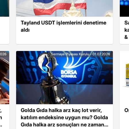
Tayland USDT işlemlerini denetime
Sa
aldı
k
&
m
2026
Sermaye Piyasası Kurulu - 01.07.2026
,
Golda Gıda halka arz kaç lot verir,
O
m
katılım endeksine uygun mu? Golda
a
Gıda halka arz sonuçları ne zaman