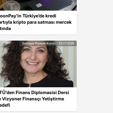
oonPay'in Türkiye’de kredi
artıyla kripto para satması mercek
ltında
Sermaye Piyasası Kurulu - 23.07.2026
TÜ'den Finans Diplomasisi Dersi
le Vizyoner Finansçı Yetiştirme
edefi