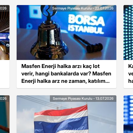
2026
Sermaye Piyasası Kurulu - 22.07.2026
Masfen Enerji halka arzı kaç lot
K
verir, hangi bankalarda var? Masfen
v
Enerji halka arz ne zaman, katılım
h
endeksine uygun mu?
Ç
2026
Sermaye Piyasası Kurulu - 13.07.2026