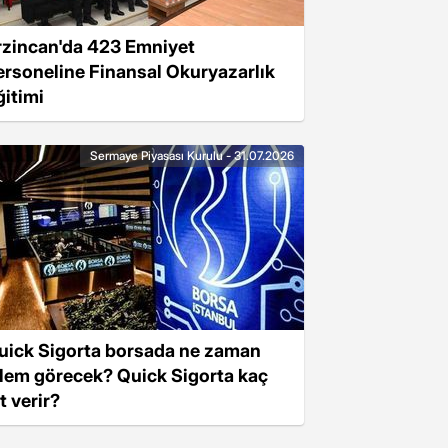
rzincan'da 423 Emniyet
ersoneline Finansal Okuryazarlık
ğitimi
Sermaye Piyasası Kurulu - 31.07.2026
uick Sigorta borsada ne zaman
şlem görecek? Quick Sigorta kaç
t verir?