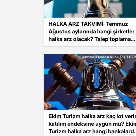
HALKA ARZ TAKVİMİ: Temmuz
Ağustos aylarında hangi şirketler
halka arz olacak? Talep toplama
süreci ne zaman başlayacak?
Sermaye Piyasası Kurulu - 01.07.
Ekim Turizm halka arz kaç lot verir
katılım endeksine uygun mu? Eki
Turizm halka arz hangi bankalard