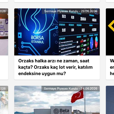
açıklanacak?
2026
Sermaye Piyasası Kurulu - 29.06.2026
Orzaks halka arzı ne zaman, saat
W
kaçta? Orzaks kaç lot verir, katılım
e
endeksine uygun mu?
h
s
2026
Sermaye Piyasası Kurulu - 24.06.2026