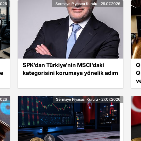
2026
Sermaye Piyasası Kurulu - 29.07.2026
SPK'dan Türkiye'nin MSCI'daki
Q
de
kategorisini korumaya yönelik adım
Q
v
2026
Sermaye Piyasası Kurulu - 27.07.2026