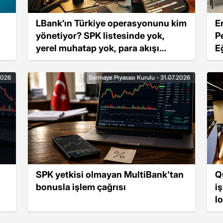
LBank’ın Türkiye operasyonunu kim
E
yönetiyor? SPK listesinde yok,
P
yerel muhatap yok, para akışı
E
sürüyor
2026
Sermaye Piyasası Kurulu - 31.07.2026
SPK yetkisi olmayan MultiBank'tan
Q
bonusla işlem çağrısı
i
lo