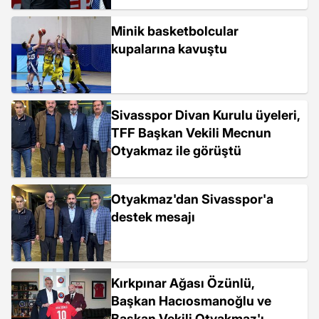
Minik basketbolcular
kupalarına kavuştu
Sivasspor Divan Kurulu üyeleri,
TFF Başkan Vekili Mecnun
Otyakmaz ile görüştü
Otyakmaz'dan Sivasspor'a
destek mesajı
Kırkpınar Ağası Özünlü,
Başkan Hacıosmanoğlu ve
Başkan Vekili Otyakmaz'ı