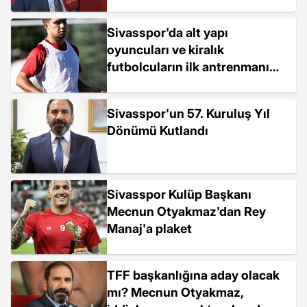
Sivasspor'da alt yapı
oyuncuları ve kiralık
futbolcuların ilk antrenmanı
yapıldı
Sivasspor'un 57. Kuruluş Yıl
Dönümü Kutlandı
Sivasspor Kulüp Başkanı
Mecnun Otyakmaz'dan Rey
Manaj'a plaket
TFF başkanlığına aday olacak
mı? Mecnun Otyakmaz,