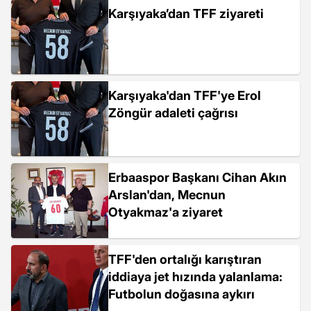
Karşıyaka’dan TFF ziyareti
Karşıyaka'dan TFF'ye Erol
Zöngür adaleti çağrısı
Erbaaspor Başkanı Cihan Akın
Arslan'dan, Mecnun
Otyakmaz'a ziyaret
TFF'den ortalığı karıştıran
iddiaya jet hızında yalanlama:
Futbolun doğasına aykırı