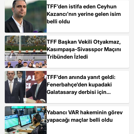
TFF'den istifa eden Ceyhun
Kazancı'nın yerine gelen isim
belli oldu
TFF Başkan Vekili Otyakmaz,
Kasımpaşa-Sivasspor Maçını
Tribünden İzledi
TFF'den anında yanıt geldi:
Fenerbahçe'den kupadaki
Galatasaray derbisi için
yabancı hakem talebi
Yabancı VAR hakeminin görev
yapacağı maçlar belli oldu