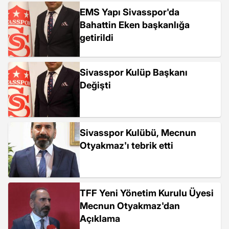
EMS Yapı Sivasspor'da
Bahattin Eken başkanlığa
getirildi
Sivasspor Kulüp Başkanı
Değişti
Sivasspor Kulübü, Mecnun
Otyakmaz'ı tebrik etti
TFF Yeni Yönetim Kurulu Üyesi
Mecnun Otyakmaz'dan
Açıklama