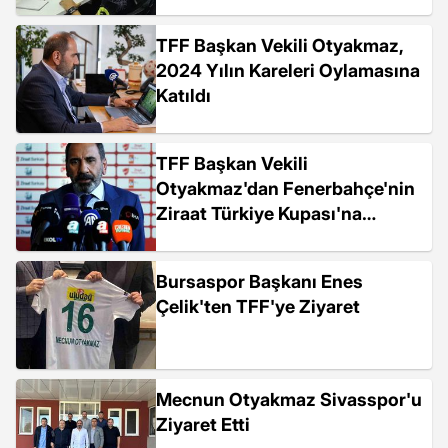
TFF Başkan Vekili Otyakmaz,
2024 Yılın Kareleri Oylamasına
Katıldı
TFF Başkan Vekili
Otyakmaz'dan Fenerbahçe'nin
Ziraat Türkiye Kupası'na
Katılımı Açıklaması
Bursaspor Başkanı Enes
Çelik'ten TFF'ye Ziyaret
Mecnun Otyakmaz Sivasspor'u
Ziyaret Etti