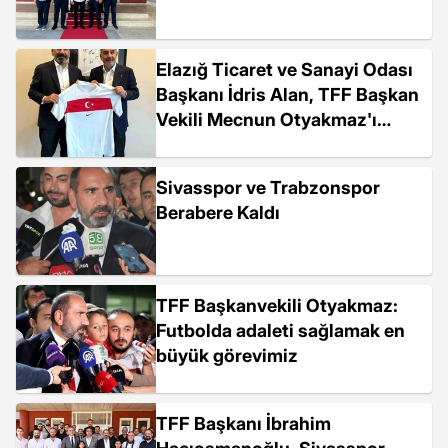
Elazığ Ticaret ve Sanayi Odası
Başkanı İdris Alan, TFF Başkan
Vekili Mecnun Otyakmaz'ı
ziyaret etti
Sivasspor ve Trabzonspor
Berabere Kaldı
TFF Başkanvekili Otyakmaz:
Futbolda adaleti sağlamak en
büyük görevimiz
TFF Başkanı İbrahim