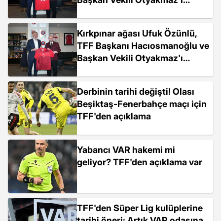
ziyaret etti
Kırkpınar ağası Ufuk Özünlü,
TFF Başkanı Hacıosmanoğlu ve
Başkan Vekili Otyakmaz'ı
ziyaret etti
Derbinin tarihi değişti! Olası
Beşiktaş-Fenerbahçe maçı için
TFF'den açıklama
Yabancı VAR hakemi mi
geliyor? TFF'den açıklama var
TFF'den Süper Lig kulüplerine
tarihi öneri: Artık VAR odasına