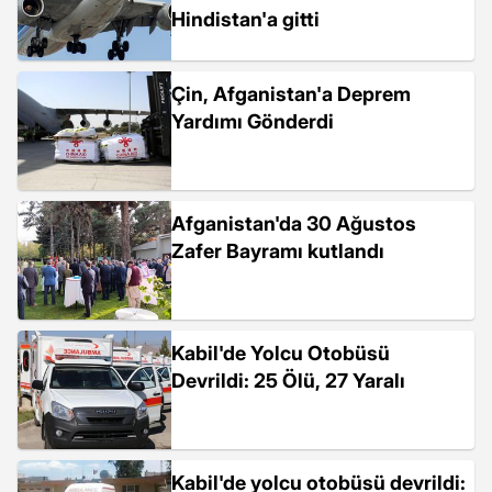
Hindistan'a gitti
Çin, Afganistan'a Deprem
Yardımı Gönderdi
Afganistan'da 30 Ağustos
Zafer Bayramı kutlandı
Kabil'de Yolcu Otobüsü
Devrildi: 25 Ölü, 27 Yaralı
Kabil'de yolcu otobüsü devrildi: