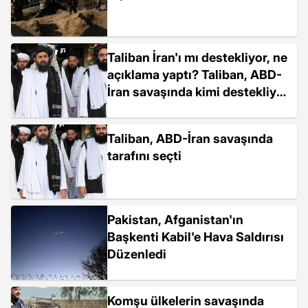
Taliban İran'ı mı destekliyor, ne
açıklama yaptı? Taliban, ABD-
İran savaşında kimi destekliyor,
Taliban Sözcüsü Zabihullah
Mücahid ne dedi?
Taliban, ABD-İran savaşında
tarafını seçti
Pakistan, Afganistan'ın
Başkenti Kabil'e Hava Saldırısı
Düzenledi
Komşu ülkelerin savaşında