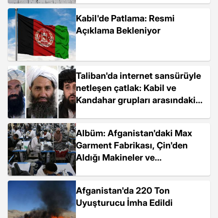
Kabil'de Patlama: Resmi
Açıklama Bekleniyor
Taliban'da internet sansürüyle
netleşen çatlak: Kabil ve
Kandahar grupları arasındaki
farklar neler?
Albüm: Afganistan'daki Max
Garment Fabrikası, Çin'den
Aldığı Makineler ve
Hammaddelerle Üretim
Sağlıyor
Afganistan'da 220 Ton
Uyuşturucu İmha Edildi