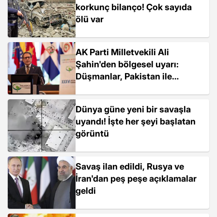
korkunç bilanço! Çok sayıda
ölü var
AK Parti Milletvekili Ali
Şahin'den bölgesel uyarı:
Düşmanlar, Pakistan ile
savaşlarını Afganistan
üzerinden yürütüyor
Dünya güne yeni bir savaşla
uyandı! İşte her şeyi başlatan
görüntü
Savaş ilan edildi, Rusya ve
İran'dan peş peşe açıklamalar
geldi