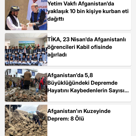
Yetim Vakfı Afganistan'da
yaklaşık 10 bin kişiye kurban eti
dağıttı
TİKA, 23 Nisan'da Afganistanlı
öğrencileri Kabil ofisinde
ağırladı
Afganistan'da 5,8
Büyüklüğündeki Depremde
Hayatını Kaybedenlerin Sayısı
12'ye Yükseldi
Afganistan'ın Kuzeyinde
Deprem: 8 Ölü