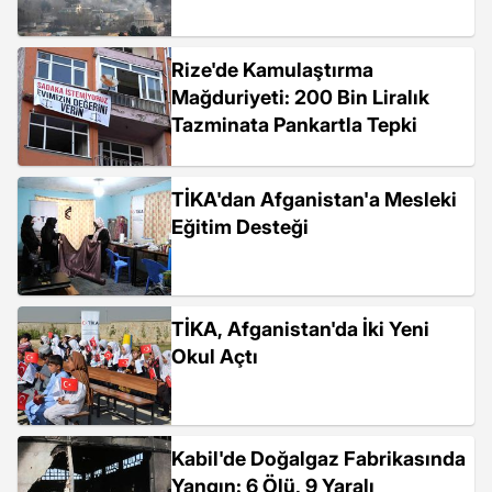
Rize'de Kamulaştırma
Mağduriyeti: 200 Bin Liralık
Tazminata Pankartla Tepki
TİKA'dan Afganistan'a Mesleki
Eğitim Desteği
TİKA, Afganistan'da İki Yeni
Okul Açtı
Kabil'de Doğalgaz Fabrikasında
Yangın: 6 Ölü, 9 Yaralı