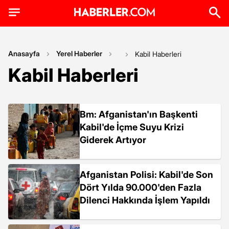
Anasayfa
Yerel Haberler
Kabil Haberleri
Kabil Haberleri
Bm: Afganistan'ın Başkenti
Kabil'de İçme Suyu Krizi
Giderek Artıyor
Afganistan Polisi: Kabil'de Son
Dört Yılda 90.000'den Fazla
Dilenci Hakkında İşlem Yapıldı