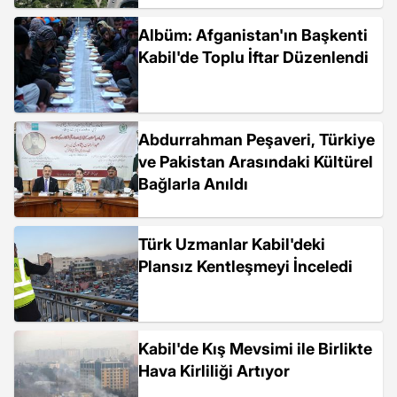
Albüm: Afganistan'ın Başkenti
Kabil'de Toplu İftar Düzenlendi
Abdurrahman Peşaveri, Türkiye
ve Pakistan Arasındaki Kültürel
Bağlarla Anıldı
Türk Uzmanlar Kabil'deki
Plansız Kentleşmeyi İnceledi
Kabil'de Kış Mevsimi ile Birlikte
Hava Kirliliği Artıyor