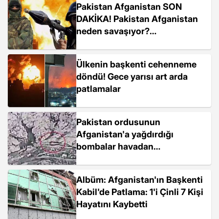
Pakistan Afganistan SON
DAKİKA! Pakistan Afganistan
neden savaşıyor?
Afganistan'da neler oluyor?
Ülkenin başkenti cehenneme
döndü! Gece yarısı art arda
patlamalar
Pakistan ordusunun
Afganistan'a yağdırdığı
bombalar havadan
görüntülendi
Albüm: Afganistan'ın Başkenti
Kabil'de Patlama: 1'i Çinli 7 Kişi
Hayatını Kaybetti