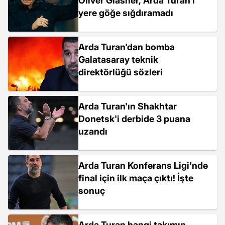
Oliver Glasner, Arda Turan'ı
yere göğe sığdıramadı
Arda Turan'dan bomba
Galatasaray teknik
direktörlüğü sözleri
Arda Turan'ın Shakhtar
Donetsk'i derbide 3 puana
uzandı
Arda Turan Konferans Ligi'nde
final için ilk maça çıktı! İşte
sonuç
Arda Turan hangi takımın