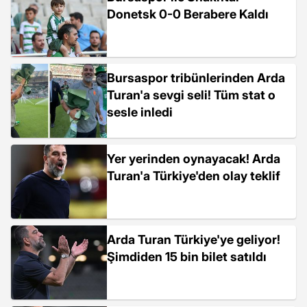
Donetsk 0-0 Berabere Kaldı
Bursaspor tribünlerinden Arda
Turan'a sevgi seli! Tüm stat o
sesle inledi
Yer yerinden oynayacak! Arda
Turan'a Türkiye'den olay teklif
Arda Turan Türkiye'ye geliyor!
Şimdiden 15 bin bilet satıldı