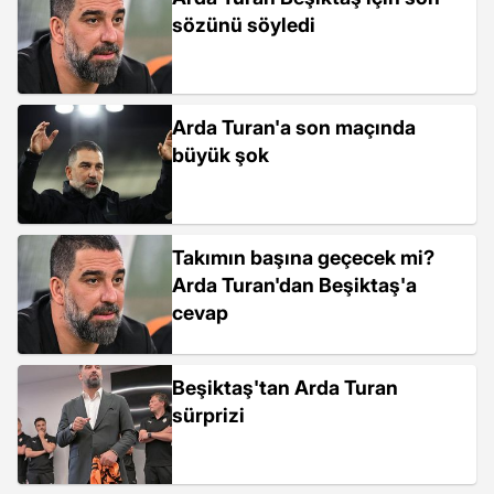
sözünü söyledi
Arda Turan'a son maçında
büyük şok
Takımın başına geçecek mi?
Arda Turan'dan Beşiktaş'a
cevap
Beşiktaş'tan Arda Turan
sürprizi