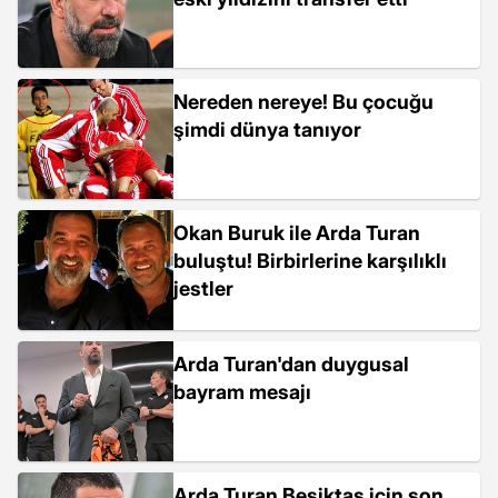
Nereden nereye! Bu çocuğu
şimdi dünya tanıyor
Okan Buruk ile Arda Turan
buluştu! Birbirlerine karşılıklı
jestler
Arda Turan'dan duygusal
bayram mesajı
Arda Turan Beşiktaş için son