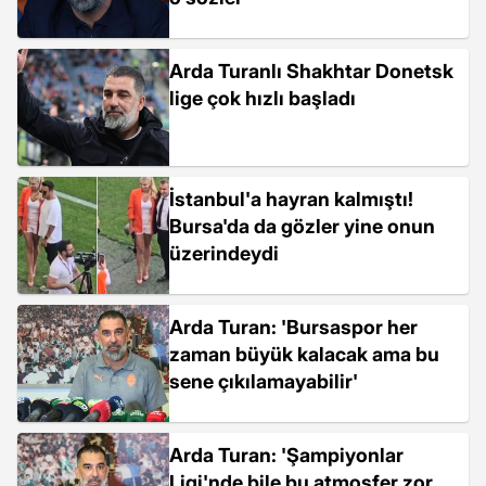
Arda Turanlı Shakhtar Donetsk
lige çok hızlı başladı
İstanbul'a hayran kalmıştı!
Bursa'da da gözler yine onun
üzerindeydi
Arda Turan: 'Bursaspor her
zaman büyük kalacak ama bu
sene çıkılamayabilir'
Arda Turan: 'Şampiyonlar
Ligi'nde bile bu atmosfer zor