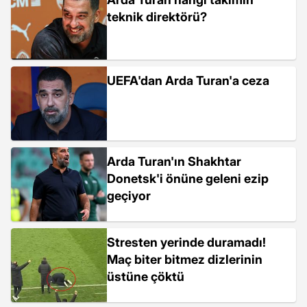
teknik direktörü?
UEFA'dan Arda Turan'a ceza
Arda Turan'ın Shakhtar
Donetsk'i önüne geleni ezip
geçiyor
Stresten yerinde duramadı!
Maç biter bitmez dizlerinin
üstüne çöktü