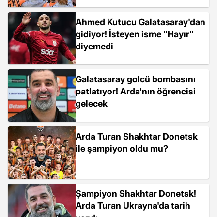
Ahmed Kutucu Galatasaray'dan
gidiyor! İsteyen isme "Hayır"
diyemedi
Galatasaray golcü bombasını
patlatıyor! Arda'nın öğrencisi
gelecek
Arda Turan Shakhtar Donetsk
ile şampiyon oldu mu?
Şampiyon Shakhtar Donetsk!
Arda Turan Ukrayna'da tarih