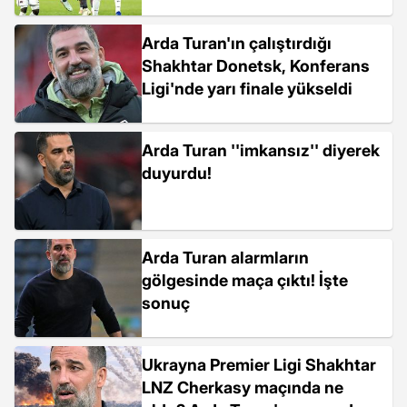
Arda Turan'ın çalıştırdığı
Shakhtar Donetsk, Konferans
Ligi'nde yarı finale yükseldi
Arda Turan ''imkansız'' diyerek
duyurdu!
Arda Turan alarmların
gölgesinde maça çıktı! İşte
sonuç
Ukrayna Premier Ligi Shakhtar
LNZ Cherkasy maçında ne