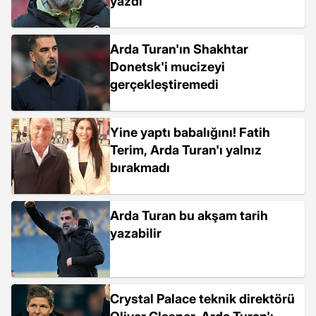
yazdı
Arda Turan'ın Shakhtar
Donetsk'i mucizeyi
gerçekleştiremedi
Yine yaptı babalığını! Fatih
Terim, Arda Turan'ı yalnız
bırakmadı
Arda Turan bu akşam tarih
yazabilir
Crystal Palace teknik direktörü