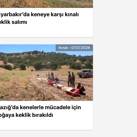
iyarbakır'da keneye karşı kınalı
eklik salımı
Kınalı - 07.07.2026
lazığ'da kenelerle mücadele için
oğaya keklik bırakıldı