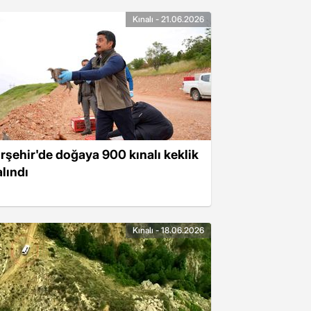
Kınalı - 21.06.2026
ırşehir'de doğaya 900 kınalı keklik
alındı
Kınalı - 18.06.2026