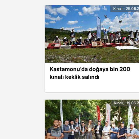
Kınalı - 25.06.
Kastamonu'da doğaya bin 200
kınalı keklik salındı
Kınalı - 19.06