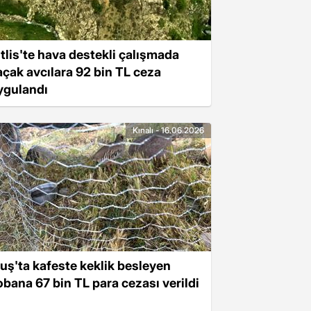
itlis'te hava destekli çalışmada
açak avcılara 92 bin TL ceza
ygulandı
Kınalı - 16.06.2026
uş'ta kafeste keklik besleyen
obana 67 bin TL para cezası verildi