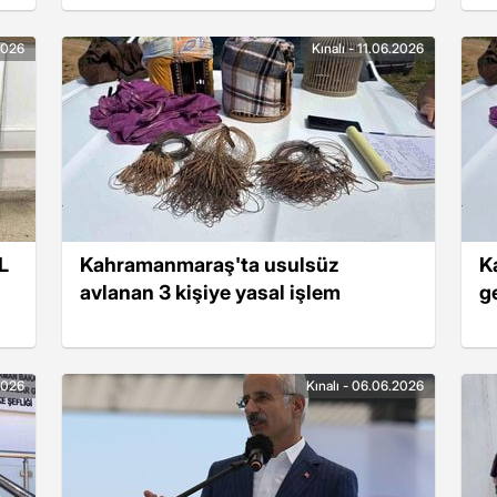
.2026
Kınalı - 11.06.2026
L
Kahramanmaraş'ta usulsüz
K
avlanan 3 kişiye yasal işlem
g
.2026
Kınalı - 06.06.2026