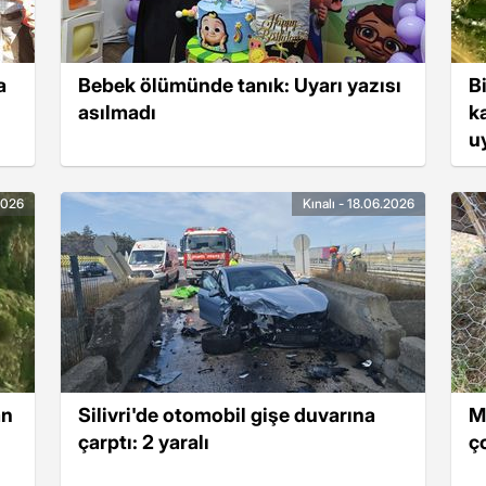
a
Bebek ölümünde tanık: Uyarı yazısı
B
asılmadı
k
u
.2026
Kınalı - 18.06.2026
an
Silivri'de otomobil gişe duvarına
M
çarptı: 2 yaralı
ç