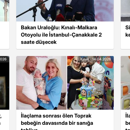
Bakan Uraloğlu: Kınalı-Malkara
S
Otoyolu ile İstanbul-Çanakkale 2
k
saate düşecek
2026
Kınalı - 14.04.2026
,
İlaçlama sonrası ölen Toprak
İ
a
bebeğin davasında bir sanığa
b