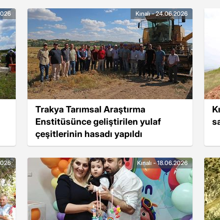
2026
Kınalı - 24.06.2026
Trakya Tarımsal Araştırma
K
Enstitüsünce geliştirilen yulaf
s
çeşitlerinin hasadı yapıldı
.2026
Kınalı - 18.06.2026