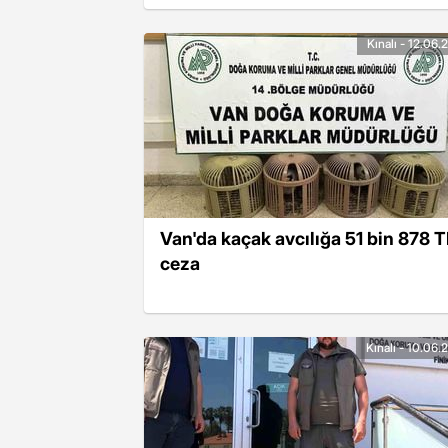
Kınalı - 12.06
Van'da kaçak avcılığa 51 bin 878 T
ceza
Kınalı - 10.06