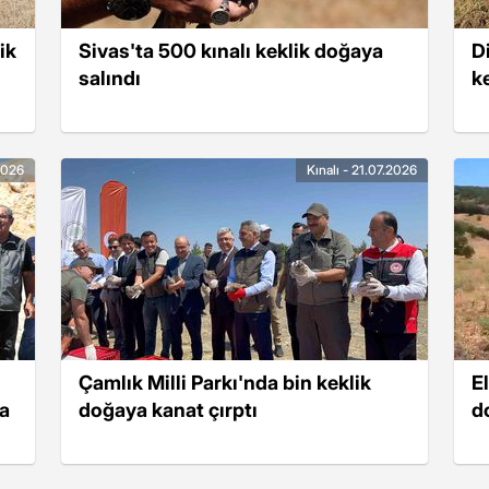
ik
Sivas'ta 500 kınalı keklik doğaya
D
salındı
k
.2026
Kınalı - 21.07.2026
Çamlık Milli Parkı'nda bin keklik
E
ya
doğaya kanat çırptı
d