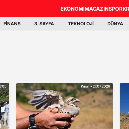
EKONOMİ
MAGAZİN
SPOR
KR
FİNANS
3. SAYFA
TEKNOLOJİ
DÜNYA
16:05
Kınalı - 27.07.2026