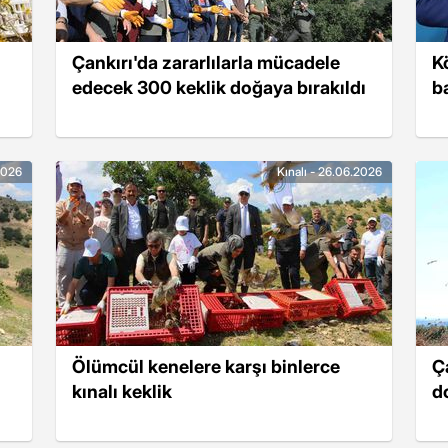
Çankırı'da zararlılarla mücadele
K
edecek 300 keklik doğaya bırakıldı
b
.2026
Kınalı - 26.06.2026
Ölümcül kenelere karşı binlerce
Ç
kınalı keklik
d