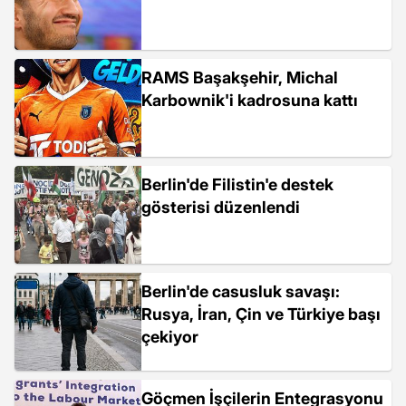
RAMS Başakşehir, Michal
Karbownik'i kadrosuna kattı
Berlin'de Filistin'e destek
gösterisi düzenlendi
Berlin'de casusluk savaşı:
Rusya, İran, Çin ve Türkiye başı
çekiyor
Göçmen İşçilerin Entegrasyonu