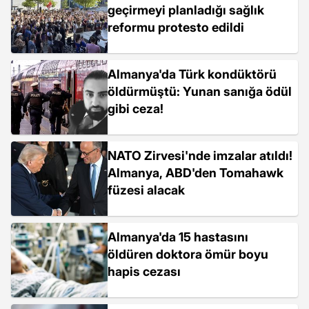
geçirmeyi planladığı sağlık
reformu protesto edildi
Almanya'da Türk kondüktörü
öldürmüştü: Yunan sanığa ödül
gibi ceza!
NATO Zirvesi'nde imzalar atıldı!
Almanya, ABD'den Tomahawk
füzesi alacak
Almanya'da 15 hastasını
öldüren doktora ömür boyu
hapis cezası