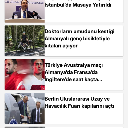
İstanbul’da Masaya Yatırıldı
Doktorların umudunu kestiği
Almanyalı genç bisikletiyle
kıtaları aşıyor
Türkiye Avustralya maçı
Almanya'da Fransa'da
İngiltere'de saat kaçta
başlayacak, Londra'da Berlin'de
Paris'te ne zaman başlayacak?
Berlin Uluslararası Uzay ve
Havacılık Fuarı kapılarını açtı