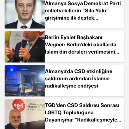
Almanya Sosya Demokrat Parti
milletvekillerin "Sıla Yolu"
girişimine ilk destek
Sırbistan’dan
Berlin Eyalet Başbakanı
Wegner: Berlin'deki okullarda
İslam din dersleri verilmesini
destekliyorum
Almanya’da CSD etkinliğine
saldırının ardından İslamcı
radikalleşme endişesi
TGD'den CSD Saldırısı Sonrası
LGBTQ Topluluğuna
Dayanışma: “Radikalleşmeyle
Mücadele ve Demokrasi Eğitimi