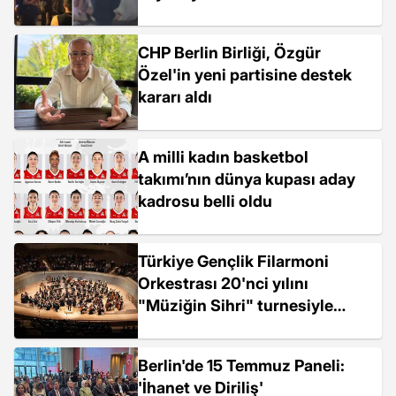
CHP Berlin Birliği, Özgür
Özel'in yeni partisine destek
kararı aldı
A milli kadın basketbol
takımı’nın dünya kupası aday
kadrosu belli oldu
Türkiye Gençlik Filarmoni
Orkestrası 20'nci yılını
"Müziğin Sihri" turnesiyle
kutluyor
Berlin'de 15 Temmuz Paneli:
'İhanet ve Diriliş'