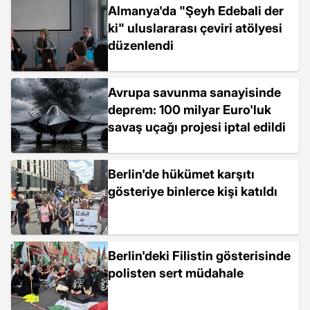
Almanya'da "Şeyh Edebali der
ki" uluslararası çeviri atölyesi
düzenlendi
Avrupa savunma sanayisinde
deprem: 100 milyar Euro'luk
savaş uçağı projesi iptal edildi
Berlin'de hükümet karşıtı
gösteriye binlerce kişi katıldı
Berlin'deki Filistin gösterisinde
polisten sert müdahale