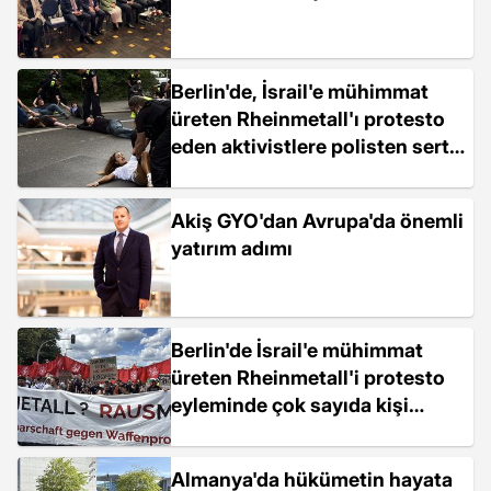
Berlin'de, İsrail'e mühimmat
üreten Rheinmetall'ı protesto
eden aktivistlere polisten sert
müdahale
Akiş GYO'dan Avrupa'da önemli
yatırım adımı
Berlin'de İsrail'e mühimmat
üreten Rheinmetall'i protesto
eyleminde çok sayıda kişi
gözaltına alındı
Almanya'da hükümetin hayata