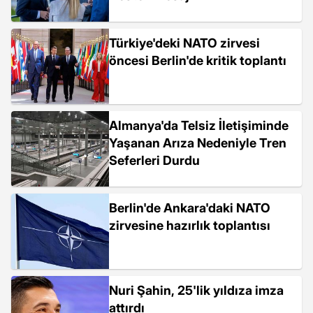
Türkiye'deki NATO zirvesi
öncesi Berlin'de kritik toplantı
Almanya'da Telsiz İletişiminde
Yaşanan Arıza Nedeniyle Tren
Seferleri Durdu
Berlin'de Ankara'daki NATO
zirvesine hazırlık toplantısı
Nuri Şahin, 25'lik yıldıza imza
attırdı