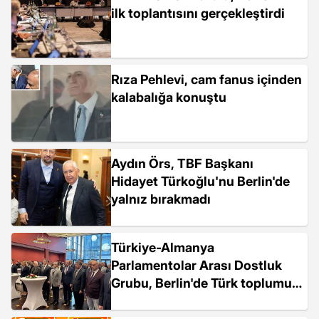
ilk toplantısını gerçekleştirdi
Rıza Pehlevi, cam fanus içinden
kalabalığa konuştu
Aydın Örs, TBF Başkanı
Hidayet Türkoğlu'nu Berlin'de
yalnız bırakmadı
Türkiye-Almanya
Parlamentolar Arası Dostluk
Grubu, Berlin'de Türk toplumu
temsilcileriyle buluştu