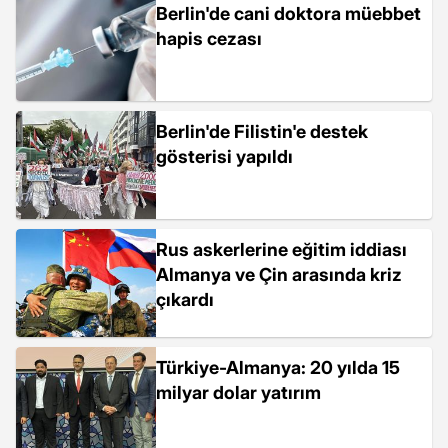
Berlin'de cani doktora müebbet
hapis cezası
Berlin'de Filistin'e destek
gösterisi yapıldı
Rus askerlerine eğitim iddiası
Almanya ve Çin arasında kriz
çıkardı
Türkiye-Almanya: 20 yılda 15
milyar dolar yatırım