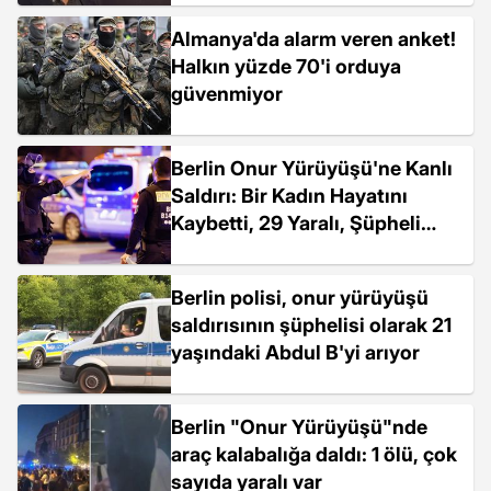
Şart”
Almanya'da alarm veren anket!
Halkın yüzde 70'i orduya
güvenmiyor
Berlin Onur Yürüyüşü'ne Kanlı
Saldırı: Bir Kadın Hayatını
Kaybetti, 29 Yaralı, Şüpheli
İslamcı Bağlantılı
Berlin polisi, onur yürüyüşü
saldırısının şüphelisi olarak 21
yaşındaki Abdul B'yi arıyor
Berlin "Onur Yürüyüşü"nde
araç kalabalığa daldı: 1 ölü, çok
sayıda yaralı var