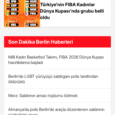
Türkiye'nin FIBA Kadınlar
Dünya Kupası'nda grubu belli
oldu
Son Dakika Berlin Haberleri
Milli Kadın Basketbol Takımı, FIBA 2026 Dünya Kupası
hazırlıklarına başladı
Berlin'de LGBT yürüyüşü saldırganı polis tarafından
öldürüldü
Merz: Saldırının amacı toplumu bölmek
Almanya'da polis Berlin'de araçla düzenlenen saldırının
şüphelisini arıyor