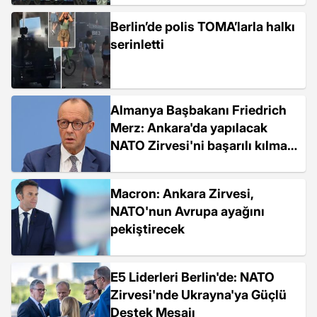
Berlin’de polis TOMA’larla halkı
serinletti
Almanya Başbakanı Friedrich
Merz: Ankara'da yapılacak
NATO Zirvesi'ni başarılı kılmak
istiyoruz
Macron: Ankara Zirvesi,
NATO'nun Avrupa ayağını
pekiştirecek
E5 Liderleri Berlin'de: NATO
Zirvesi'nde Ukrayna'ya Güçlü
Destek Mesajı