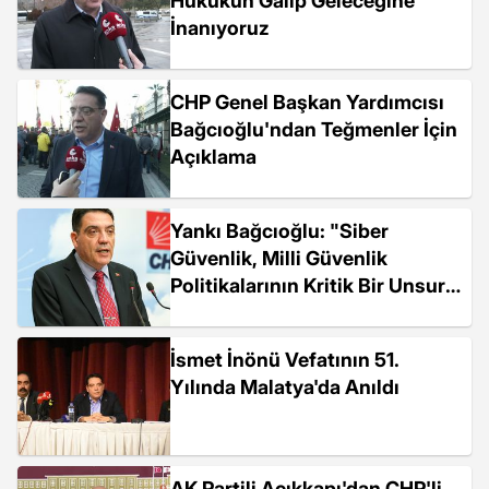
Hukukun Galip Geleceğine
İnanıyoruz
CHP Genel Başkan Yardımcısı
Bağcıoğlu'ndan Teğmenler İçin
Açıklama
Yankı Bağcıoğlu: "Siber
Güvenlik, Milli Güvenlik
Politikalarının Kritik Bir Unsuru
Olarak Stratejik Bir Bakış
Açısıyla Ele Alınmalı"
İsmet İnönü Vefatının 51.
Yılında Malatya'da Anıldı
AK Partili Açıkkapı'dan CHP'li