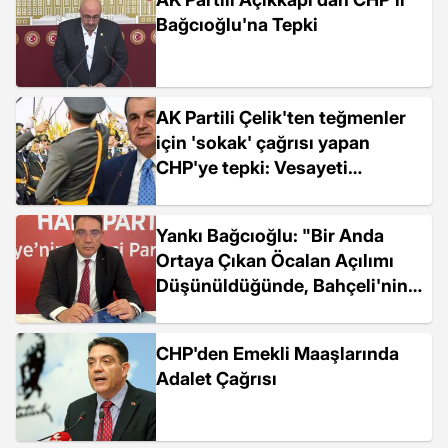
Bağcıoğlu'na Tepki
AK Partili Çelik'ten teğmenler
için 'sokak' çağrısı yapan
CHP'ye tepki: Vesayeti
canlandırma çabası
Yankı Bağcıoğlu: "Bir Anda
Ortaya Çıkan Öcalan Açılımı
Düşünüldüğünde, Bahçeli'nin
Htş'nin Harekatından Haberi
Vardır"
CHP'den Emekli Maaşlarında
Adalet Çağrısı