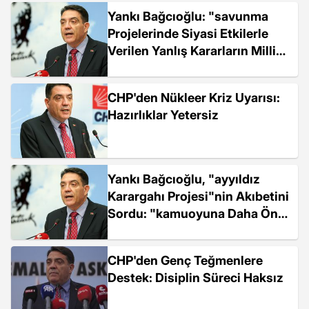
Yankı Bağcıoğlu: "savunma
Projelerinde Siyasi Etkilerle
Verilen Yanlış Kararların Milli
Güvenliğimize Olumsuz Etkileri
Tartışılmayacak Mı"
CHP'den Nükleer Kriz Uyarısı:
Hazırlıklar Yetersiz
Yankı Bağcıoğlu, "ayyıldız
Karargahı Projesi"nin Akıbetini
Sordu: "kamuoyuna Daha Önce
Verilen Taahhütler Neden
Yerine Getirilemedi"
CHP'den Genç Teğmenlere
Destek: Disiplin Süreci Haksız