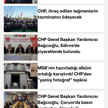
CHP, ihraç edilen teğmenlerin
tazminatını ödeyecek
CHP Genel Başkan Yardımcısı
Bağcıoğlu, Edirne'de
ziyaretlerde bulundu
MSB'nin hazırladığı albüm
ortalığı karıştırdı! CHP'den
"yanlış fotoğraf" tepkisi
CHP Genel Başkan Yardımcısı
Bağcıoğlu, Çorum'da basın