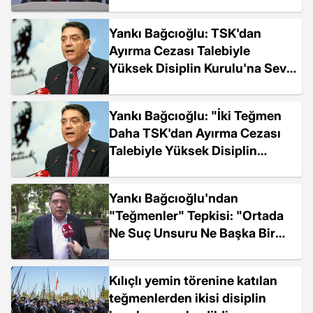
Yankı Bağcıoğlu: TSK'dan
Ayırma Cezası Talebiyle
Yüksek Disiplin Kurulu'na Sevk
Edilen Teğmen Sayısı Beşe
Çıktı
Yankı Bağcıoğlu: "İki Teğmen
Daha TSK'dan Ayırma Cezası
Talebiyle Yüksek Disiplin
Kurulu'na Sevk Edildi"
Yankı Bağcıoğlu'ndan
"Teğmenler" Tepkisi: "Ortada
Ne Suç Unsuru Ne Başka Bir
Şey Var. Trajikomiğin de
Ötesinde Bir Hukuk Faciası"
Kılıçlı yemin törenine katılan
teğmenlerden ikisi disiplin