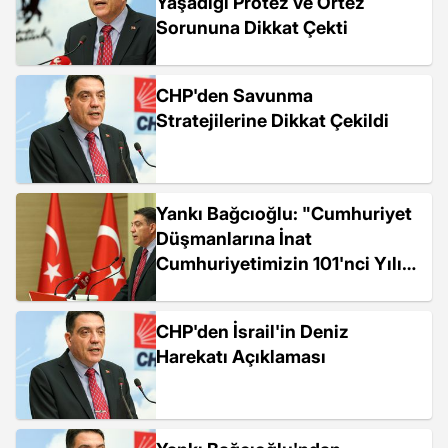
Yaşadığı Protez ve Ortez
Sorununa Dikkat Çekti
CHP'den Savunma
Stratejilerine Dikkat Çekildi
Yankı Bağcıoğlu: "Cumhuriyet
Düşmanlarına İnat
Cumhuriyetimizin 101'nci Yılını
Daha Coşkulu, Daha Büyük
Törenlerle Kutlamamız Gerekir"
CHP'den İsrail'in Deniz
Harekatı Açıklaması