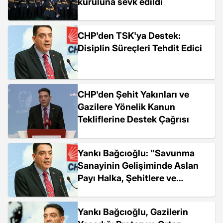
kuruluna sevk edildi
CHP'den TSK'ya Destek:
Disiplin Süreçleri Tehdit Edici
CHP'den Şehit Yakınları ve
Gazilere Yönelik Kanun
Tekliflerine Destek Çağrısı
Yankı Bağcıoğlu: "Savunma
Sanayinin Gelişiminde Aslan
Payı Halka, Şehitlere ve
Gazilerimize Aittir"
Yankı Bağcıoğlu, Gazilerin