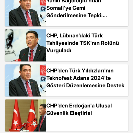
Yankı Bağcıoğlu'ndan
Somali'ye Gemi
Gönderilmesine Tepki:
"Hükümet, Ulusal
Güvenliğimizi Riske Atacak Bu
CHP, Lübnan'daki Türk
Tür Adımlardan Kaçınmalı"
Tahliyesinde TSK'nın Rolünü
Vurguladı
CHP'den Türk Yıldızları'nın
Teknofest Adana 2024'te
Gösteri Düzenlemesine Destek
CHP'den Erdoğan'a Ulusal
Güvenlik Eleştirisi