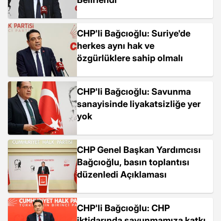
CHP'li Bağcıoğlu: Suriye'de
herkes aynı hak ve
özgürlüklere sahip olmalı
CHP'li Bağcıoğlu: Savunma
sanayisinde liyakatsizliğe yer
yok
CHP Genel Başkan Yardımcısı
Bağcıoğlu, basın toplantısı
düzenledi Açıklaması
CHP'li Bağcıoğlu: CHP
iktidarında savunmamıza katkı