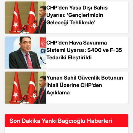
CHP'den Yasa Dışı Bahis
Uyarısı: 'Gençlerimizin
Geleceği Tehlikede'
CHP'den Hava Savunma
Sistemi Uyarısı: S400 ve F-35
Tedariki Eleştirildi
Yunan Sahil Güvenlik Botunun
İhlali Üzerine CHP'den
Açıklama
Son Dakika Yankı Bağcıoğlu Haberleri