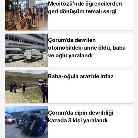
Mecitözü'nde öğrencilerden
geri dönüşüm temalı sergi
Çorum'da devrilen
otomobildeki anne öldü, baba
ve oğlu yaralandı
Baba-oğula arazide infaz
Çorum'da cipin devrildiği
kazada 3 kişi yaralandı