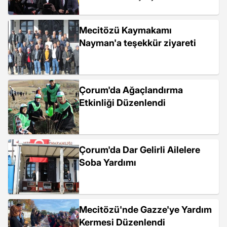
Mecitözü Kaymakamı
Nayman'a teşekkür ziyareti
Çorum'da Ağaçlandırma
Etkinliği Düzenlendi
Çorum'da Dar Gelirli Ailelere
Soba Yardımı
Mecitözü'nde Gazze'ye Yardım
Kermesi Düzenlendi