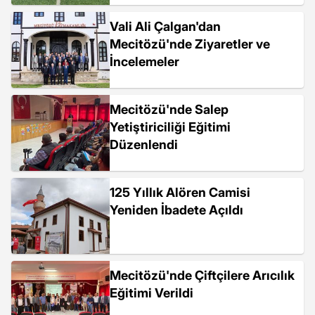
Vali Ali Çalgan'dan
Mecitözü'nde Ziyaretler ve
İncelemeler
Mecitözü'nde Salep
Yetiştiriciliği Eğitimi
Düzenlendi
125 Yıllık Alören Camisi
Yeniden İbadete Açıldı
Mecitözü'nde Çiftçilere Arıcılık
Eğitimi Verildi