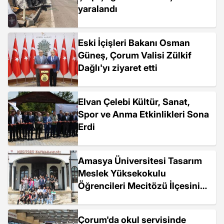
yaralandı
Eski İçişleri Bakanı Osman
Güneş, Çorum Valisi Zülkif
Dağlı'yı ziyaret etti
Elvan Çelebi Kültür, Sanat,
Spor ve Anma Etkinlikleri Sona
Erdi
Amasya Üniversitesi Tasarım
Meslek Yüksekokulu
Öğrencileri Mecitözü İlçesini
Ziyaret Etti
Çorum'da okul servisinde