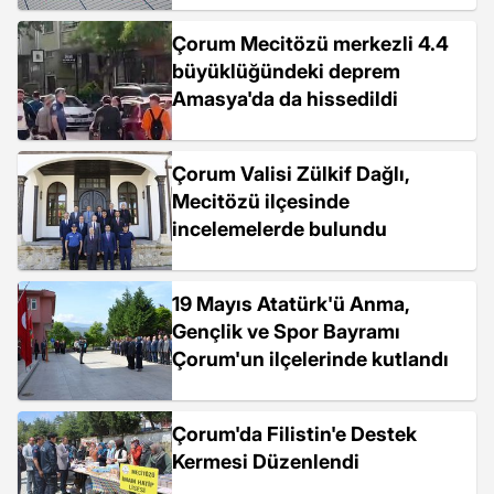
Çorum Mecitözü merkezli 4.4
büyüklüğündeki deprem
Amasya'da da hissedildi
Çorum Valisi Zülkif Dağlı,
Mecitözü ilçesinde
incelemelerde bulundu
19 Mayıs Atatürk'ü Anma,
Gençlik ve Spor Bayramı
Çorum'un ilçelerinde kutlandı
Çorum'da Filistin'e Destek
Kermesi Düzenlendi