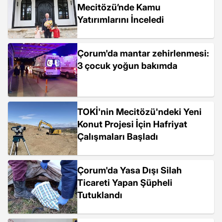
Mecitözü’nde Kamu
Yatırımlarını İnceledi
Çorum'da mantar zehirlenmesi:
3 çocuk yoğun bakımda
TOKİ'nin Mecitözü'ndeki Yeni
Konut Projesi İçin Hafriyat
Çalışmaları Başladı
Çorum'da Yasa Dışı Silah
Ticareti Yapan Şüpheli
Tutuklandı