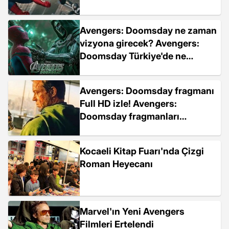
Avengers: Doomsday ne zaman
vizyona girecek? Avengers:
Doomsday Türkiye'de ne
zaman çıkacak?
Avengers: Doomsday fragmanı
Full HD izle! Avengers:
Doomsday fragmanları
internetten nasıl izlenir?
Kocaeli Kitap Fuarı'nda Çizgi
Roman Heyecanı
Marvel'ın Yeni Avengers
Filmleri Ertelendi