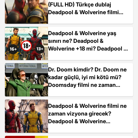
(FULL HD) Türkçe dublaj
Deadpool & Wolverine filmi
nasıl izlenir?
Deadpool & Wolverine yaş
sınırı ne? Deadpool &
Wolverine +18 mi? Deadpool &
Wolverine çocuklara uygun
mu?
Dr. Doom kimdir? Dr. Doom ne
kadar güçlü, iyi mi kötü mü?
Doomsday filmi ne zaman
vizyona girecek?
Deadpool & Wolverine filmi ne
zaman vizyona girecek?
Deadpool & Wolverine
Türkiye'de ne zaman çıkacak?