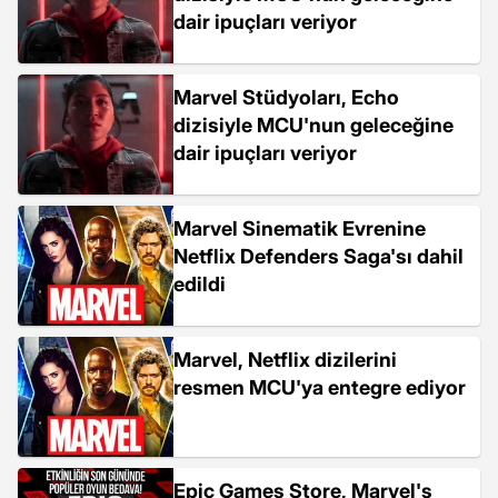
dair ipuçları veriyor
Marvel Stüdyoları, Echo
dizisiyle MCU'nun geleceğine
dair ipuçları veriyor
Marvel Sinematik Evrenine
Netflix Defenders Saga'sı dahil
edildi
Marvel, Netflix dizilerini
resmen MCU'ya entegre ediyor
Epic Games Store, Marvel's