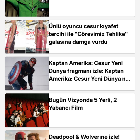
Ünlü oyuncu cesur kıyafet
tercihi ile "Görevimiz Tehlike''
galasına damga vurdu
Kaptan Amerika: Cesur Yeni
Dünya fragmanı izle: Kaptan
Amerika: Cesur Yeni Dünya ne
zaman çıkacak?
Bugün Vizyonda 5 Yerli, 2
Yabancı Film
Deadpool & Wolverine izle!