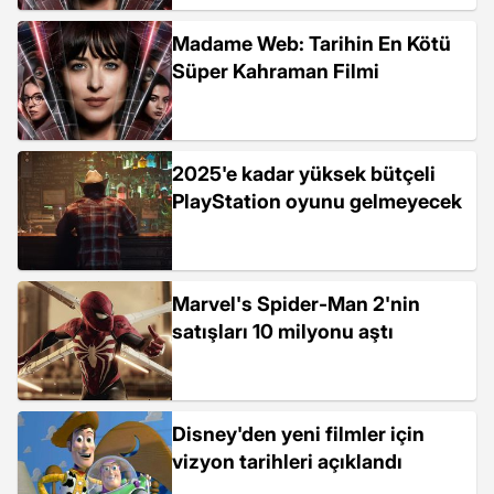
Madame Web: Tarihin En Kötü
Süper Kahraman Filmi
2025'e kadar yüksek bütçeli
PlayStation oyunu gelmeyecek
Marvel's Spider-Man 2'nin
satışları 10 milyonu aştı
Disney'den yeni filmler için
vizyon tarihleri açıklandı