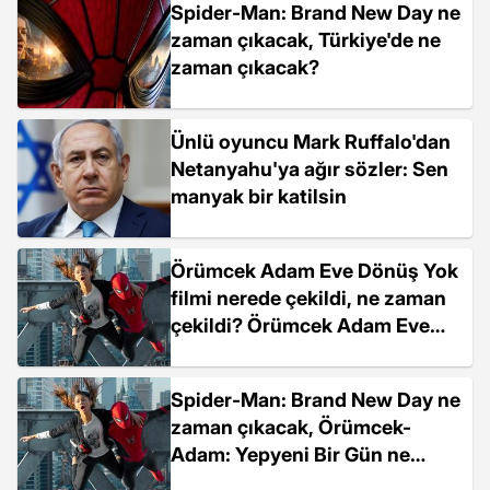
Spider-Man: Brand New Day ne
zaman çıkacak, Türkiye'de ne
zaman çıkacak?
Ünlü oyuncu Mark Ruffalo'dan
Netanyahu'ya ağır sözler: Sen
manyak bir katilsin
Örümcek Adam Eve Dönüş Yok
filmi nerede çekildi, ne zaman
çekildi? Örümcek Adam Eve
Dönüş Yok filmi oyuncuları
kim, konusu ne?
Spider-Man: Brand New Day ne
zaman çıkacak, Örümcek-
Adam: Yepyeni Bir Gün ne
zaman vizyona girecek?