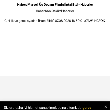
Haber: Marvel, Üç Devam Filmini İptal Etti - Haberler
Haber
Son Dakika
Haberler
Gizlilik ve çerez ayarları
[Hata Bildir]
07.08.2026 16:50:01 #7.12# .HCFOK.
×
Sizlere daha iyi hizmet sunabilmek adına sitemizde
çerez