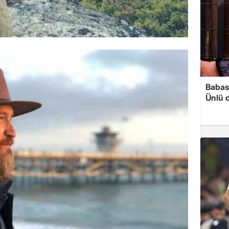
Babası
Ünlü 