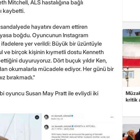
h Mitchell, ALS hastalığına bağlı
 kaybetti.
i sandalyede hayatını devam ettiren
 yasa boğdu. Oyuncunun Instagram
fadelere yer verildi: Büyük bir üzüntüyle
l ve birçok kişinin kıymetli dostu Kenneth
ettiğini duyuruyoruz. Dört buçuk yıldır Ken,
an okumalarla mücadele ediyor. Her günü bir
nız bırakmadı."
i oyuncu Susan May Pratt ile evliydi iki
Müzak
kritik