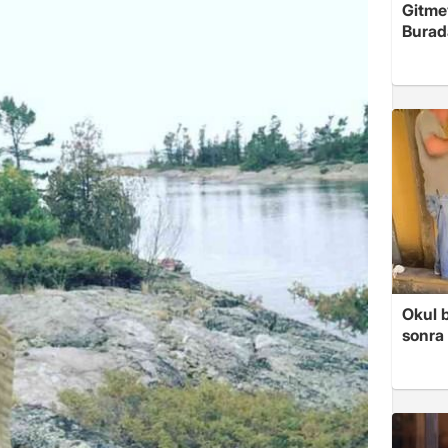
Gitme
Burad
Okul 
sonra 