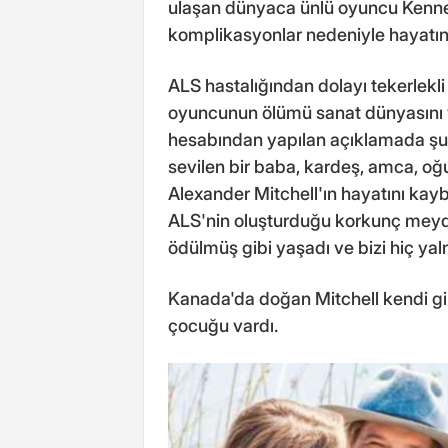
ulaşan dünyaca ünlü oyuncu Kennet
komplikasyonlar nedeniyle hayatını
ALS hastalığından dolayı tekerlekl
oyuncunun ölümü sanat dünyasını
hesabından yapılan açıklamada şu i
sevilen bir baba, kardeş, amca, oğu
Alexander Mitchell'ın hayatını kayb
ALS'nin oluşturduğu korkunç meyd
ödülmüş gibi yaşadı ve bizi hiç yal
Kanada'da doğan Mitchell kendi gib
çocuğu vardı.