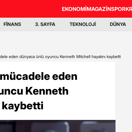
EKONOMİ
MAGAZİN
SPOR
KR
FİNANS
3. SAYFA
TEKNOLOJİ
DÜNYA
dele eden dünyaca ünlü oyuncu Kenneth Mitchell hayatını kaybetti
a mücadele eden
yuncu Kenneth
 kaybetti