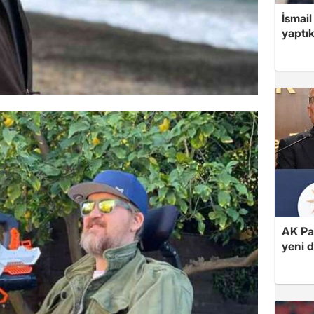
İsmail
yaptık
AK Par
yeni 