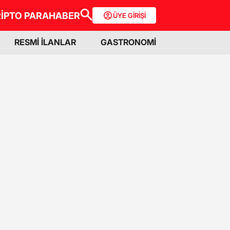
İPTO PARA
HABER
ÜYE GİRİŞİ
RESMİ İLANLAR
GASTRONOMİ