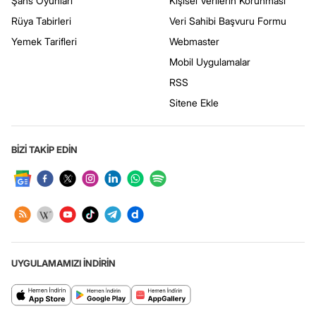
Şans Oyunları
Kişisel Verilerin Korunması
Rüya Tabirleri
Veri Sahibi Başvuru Formu
Yemek Tarifleri
Webmaster
Mobil Uygulamalar
RSS
Sitene Ekle
BİZİ TAKİP EDİN
UYGULAMAMIZI İNDİRİN