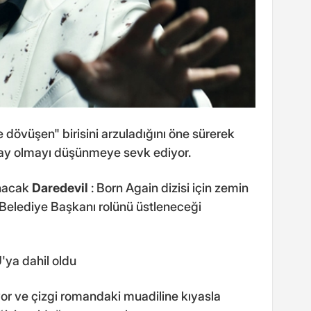
e dövüşen" birisini arzuladığını öne sürerek
day olmayı düşünmeye sevk ediyor.
anacak
Daredevil
: Born Again dizisi için zemin
k Belediye Başkanı rolünü üstleneceği
'ya dahil oldu
ıyor ve çizgi romandaki muadiline kıyasla