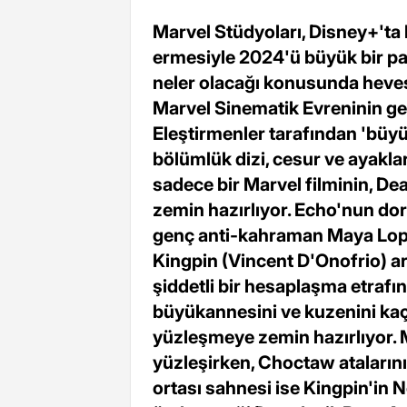
Marvel Stüdyoları, Disney+'ta
ermesiyle 2024'ü büyük bir pa
neler olacağı konusunda heves
Marvel Sinematik Evreninin gel
Eleştirmenler tarafından 'büyük
bölümlük dizi, cesur ve ayakl
sadece bir Marvel filminin, De
zemin hazırlıyor. Echo'nun do
genç anti-kahraman Maya Lopez
Kingpin (Vincent D'Onofrio)
şiddetli bir hesaplaşma etrafı
büyükannesini ve kuzenini kaçı
yüzleşmeye zemin hazırlıyor. M
yüzleşirken, Choctaw atalarını
ortası sahnesi ise Kingpin'in