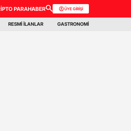
İPTO PARA
HABER
ÜYE GİRİŞİ
RESMİ İLANLAR
GASTRONOMİ