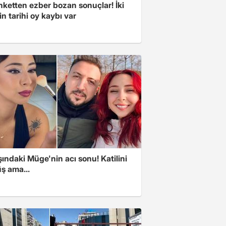
nketten ezber bozan sonuçlar! İki
in tarihi oy kaybı var
ındaki Müge'nin acı sonu! Katilini
ş ama...