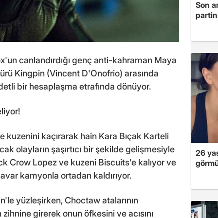
Son a
partin
ox'un canlandırdığı genç anti-kahraman Maya
gürü Kingpin (Vincent D'Onofrio) arasında
li bir hesaplaşma etrafında dönüyor.
liyor!
 kuzenini kaçırarak hain Kara Bıçak Karteli
ak olayların şaşırtıcı bir şekilde gelişmesiyle
26 yaş
k Crow Lopez ve kuzeni Biscuits'e kalıyor ve
görmü
anavar kamyonla ortadan kaldırıyor.
n'le yüzleşirken, Choctaw atalarının
 zihnine girerek onun öfkesini ve acısını