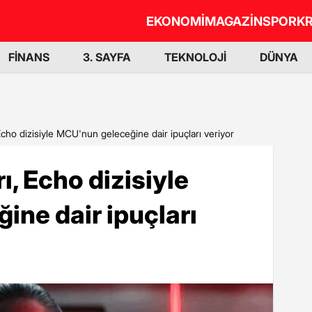
EKONOMİ
MAGAZİN
SPOR
KR
FİNANS
3. SAYFA
TEKNOLOJİ
DÜNYA
Echo dizisiyle MCU'nun geleceğine dair ipuçları veriyor
, Echo dizisiyle
ne dair ipuçları