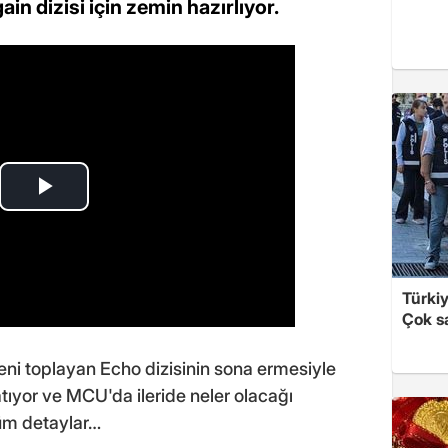
in dizisi için zemin hazırlıyor.
Türki
Çok sa
ni toplayan Echo dizisinin sona ermesiyle
ıyor ve MCU'da ileride neler olacağı
tüm detaylar…