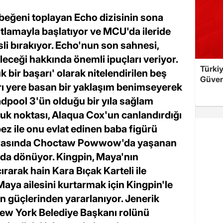
 beğeni toplayan Echo dizisinin sona
tlamayla başlatıyor ve MCU'da ileride
li bırakıyor. Echo'nun son sahnesi,
eceği hakkında önemli ipuçları veriyor.
Türkiy
 bir başarı' olarak nitelendirilen beş
Güven
arı yere basan bir yaklaşım benimseyerek
adpool 3'ün olduğu bir yıla sağlam
ruk noktası, Alaqua Cox'un canlandırdığı
 ile onu evlat edinen baba figürü
 arasında Choctaw Powwow'da yaşanan
nda dönüyor. Kingpin, Maya'nın
rarak hain Kara Bıçak Karteli ile
aya ailesini kurtarmak için Kingpin'le
n güçlerinden yararlanıyor. Jenerik
 New York Belediye Başkanı rolünü