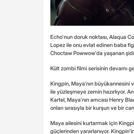
Echo'nun doruk noktası, Alaqua C
Lopez ile onu evlat edinen baba fi
Choctaw Powwow'da yaşanan şiddet
Kült zombi filmi serisinin devamı ge
Kingpin, Maya'nın büyükannesini ve
ile yüzleşmeye zemin hazırlıyor. Anc
Kartel, Maya'nın amcası Henry Blac
onları sırasıyla bir kurşun ve bir c
Maya ailesini kurtarmak için Kingpi
güçlerinden yararlanıyor. Kingpin'in