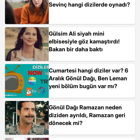
Sevinç hangi dizilerde oynadı?
Gülsim Ali siyah mini
elbisesiyle göz kamaştırdı!
Bakan bir daha baktı
Cumartesi hangi diziler var? 6
Aralık Gönül Dağı, Ben Leman
yeni bölüm bugün var mı?
Gönül Dağı Ramazan neden
diziden ayrıldı, Ramazan geri
dönecek mi?