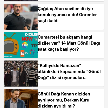
Çağdaş Atan sevilen diziye
konuk oyuncu oldu! Görenler
şaştı kaldı
Cumartesi bu akşam hangi
diziler var? 14 Mart Gönül Dağı
saat kaçta başlıyor?
"Külliye'de Ramazan"
etkinlikleri kapsamında "Gönül
Dağı" dizisi oyuncuları
sevenleriyle buluştu
Gönül Dağı Kenan diziden
ayrılıyor mu, Derkan Kuru
diziden ayrıldı mı?