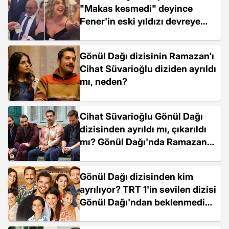
"Makas kesmedi" deyince
Fener'in eski yıldızı devreye
girdi
Gönül Dağı dizisinin Ramazan'ı
Cihat Süvarioğlu diziden ayrıldı
mı, neden?
Cihat Süvarioğlu Gönül Dağı
dizisinden ayrıldı mı, çıkarıldı
mı? Gönül Dağı'nda Ramazan
neden yok?
Gönül Dağı dizisinden kim
ayrılıyor? TRT 1'in sevilen dizisi
Gönül Dağı'ndan beklenmedik
veda!