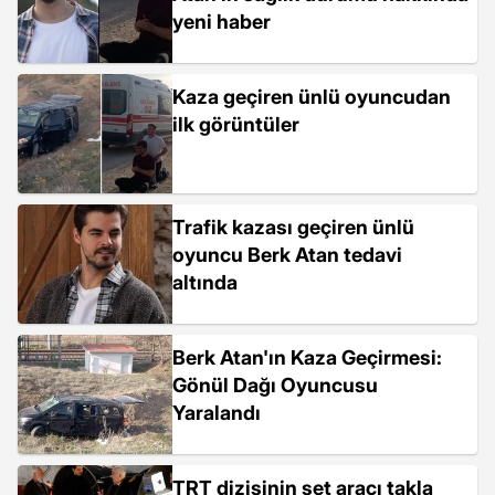
yeni haber
Kaza geçiren ünlü oyuncudan
ilk görüntüler
Trafik kazası geçiren ünlü
oyuncu Berk Atan tedavi
altında
Berk Atan'ın Kaza Geçirmesi:
Gönül Dağı Oyuncusu
Yaralandı
TRT dizisinin set aracı takla