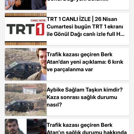
fragmanı yayınlandı mı? Gönül
Dağı'nın son bölümünde ne
TRT 1 CANLI İZLE | 26 Nisan
oldu?
Cumartesi bugün TRT 1 ekranı
ile Gönül Dağı canlı izle full HD,
kesintisiz! (TRT 1 güncel
frekans bilgileri)
Trafik kazası geçiren Berk
Atan'dan yeni açıklama: 6 kırık
ve parçalanma var
Aybike Sağlam Taşkın kimdir?
Kaza sonrası sağlık durumu
nasıl?
Trafik kazası geçiren Berk
Atan'ın sağlık durumu hakkında