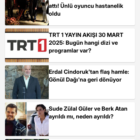
attı! Ünlü oyuncu hastanelik
oldu
TRT 1 YAYIN AKIŞI 30 MART
2025: Bugün hangi dizi ve
programlar var?
Erdal Cindoruk'tan flaş hamle:
Gönül Dağı'na geri dönüyor
Sude Zülal Güler ve Berk Atan
ayrıldı mı, neden ayrıldı?