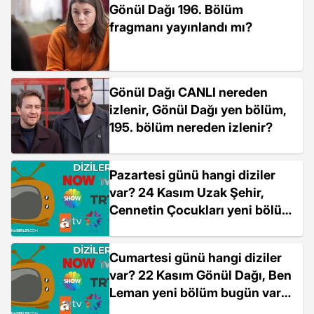
Gönül Dağı 196. Bölüm
fragmanı yayınlandı mı?
Gönül Dağı CANLI nereden
izlenir, Gönül Dağı yen bölüm,
195. bölüm nereden izlenir?
Pazartesi günü hangi diziler
var? 24 Kasım Uzak Şehir,
Cennetin Çocukları yeni bölüm
bugün var mı?
Cumartesi günü hangi diziler
var? 22 Kasım Gönül Dağı, Ben
Leman yeni bölüm bugün var
mı?