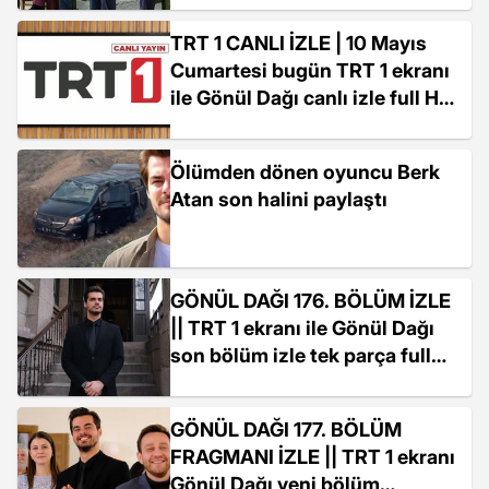
bölümde neler oldu?
TRT 1 CANLI İZLE | 10 Mayıs
Cumartesi bugün TRT 1 ekranı
ile Gönül Dağı canlı izle full HD,
kesintisiz! (TRT 1 güncel
frekans bilgileri)
Ölümden dönen oyuncu Berk
Atan son halini paylaştı
GÖNÜL DAĞI 176. BÖLÜM İZLE
|| TRT 1 ekranı ile Gönül Dağı
son bölüm izle tek parça full
HD ve kesintisiz! Gönül Dağı
son bölümde ne oldu?
GÖNÜL DAĞI 177. BÖLÜM
FRAGMANI İZLE || TRT 1 ekranı
Gönül Dağı yeni bölüm