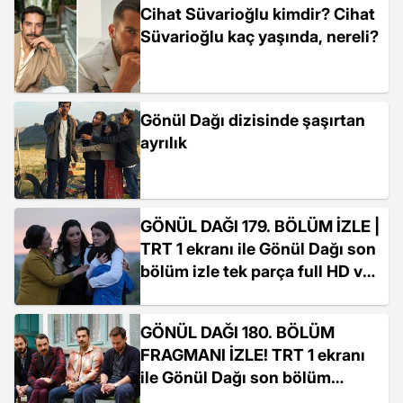
Cihat Süvarioğlu kimdir? Cihat
Süvarioğlu kaç yaşında, nereli?
Gönül Dağı dizisinde şaşırtan
ayrılık
GÖNÜL DAĞI 179. BÖLÜM İZLE |
TRT 1 ekranı ile Gönül Dağı son
bölüm izle tek parça full HD ve
kesintisiz! Gönül Dağı'nın 179.
bölümünde ne oldu?
GÖNÜL DAĞI 180. BÖLÜM
FRAGMANI İZLE! TRT 1 ekranı
ile Gönül Dağı son bölüm
fragmanı yayınlandı mı, 179.