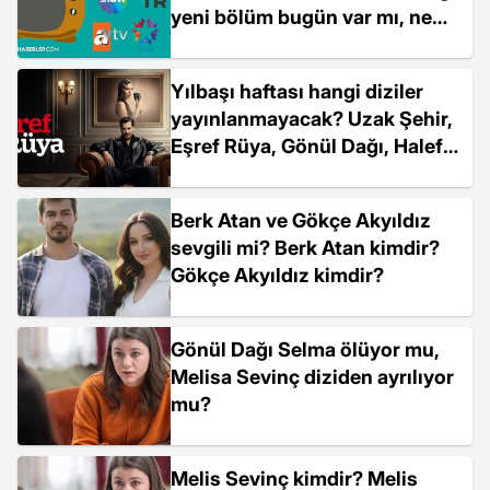
yeni bölüm bugün var mı, ne
zaman?
Yılbaşı haftası hangi diziler
yayınlanmayacak? Uzak Şehir,
Eşref Rüya, Gönül Dağı, Halef
Kıskanmak, Kuruluş Orhan,
Sahipsizler, yeni bu hafta yok
Berk Atan ve Gökçe Akyıldız
mu?
sevgili mi? Berk Atan kimdir?
Gökçe Akyıldız kimdir?
Gönül Dağı Selma ölüyor mu,
Melisa Sevinç diziden ayrılıyor
mu?
Melis Sevinç kimdir? Melis