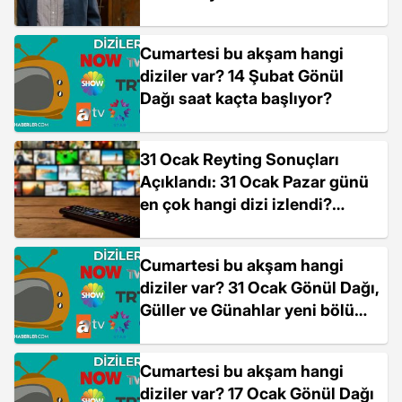
Cumartesi bu akşam hangi
diziler var? 14 Şubat Gönül
Dağı saat kaçta başlıyor?
31 Ocak Reyting Sonuçları
Açıklandı: 31 Ocak Pazar günü
en çok hangi dizi izlendi?
Gönül Dağı, Güller ve Günahlar,
Survivor...
Cumartesi bu akşam hangi
diziler var? 31 Ocak Gönül Dağı,
Güller ve Günahlar yeni bölüm
bugün var mı, ne zaman?
Cumartesi bu akşam hangi
diziler var? 17 Ocak Gönül Dağı