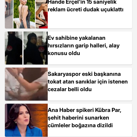
Hande Erçel'in 15 saniyelik
reklam ücreti dudak uçuklattı
Ev sahibine yakalanan
hırsızların garip halleri, alay
konusu oldu
Sakaryaspor eski başkanına
tokat atan sanıklar için istenen
cezalar belli oldu
Ana Haber spikeri Kübra Par,
şehit haberini sunarken
cümleler boğazına dizildi