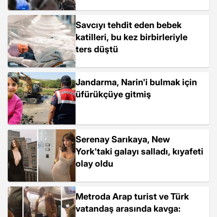
bir düzenleme yoktur
Savcıyı tehdit eden bebek
katilleri, bu kez birbirleriyle
ters düştü
Jandarma, Narin'i bulmak için
üfürükçüye gitmiş
Serenay Sarıkaya, New
York'taki galayı salladı, kıyafeti
olay oldu
Metroda Arap turist ve Türk
vatandaş arasında kavga: