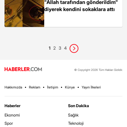
"Allah tarafından gönderildim"
diyerek kendini sokaklara attı
1
2
3
4
© Copyright 2026 Tüm Hakları Gizlidir.
Hakkımızda
Reklam
İletişim
Künye
Yayın İlkeleri
Haberler
Son Dakika
Ekonomi
Sağlık
Spor
Teknoloji