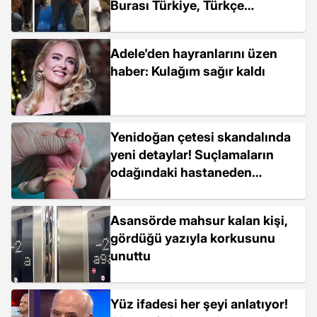
Burası Türkiye, Türkçe
konuşacaksınız
Adele'den hayranlarını üzen
haber: Kulağım sağır kaldı
Yenidoğan çetesi skandalında
yeni detaylar! Suçlamaların
odağındaki hastaneden
açıklama var
Asansörde mahsur kalan kişi,
gördüğü yazıyla korkusunu
unuttu
Yüz ifadesi her şeyi anlatıyor!