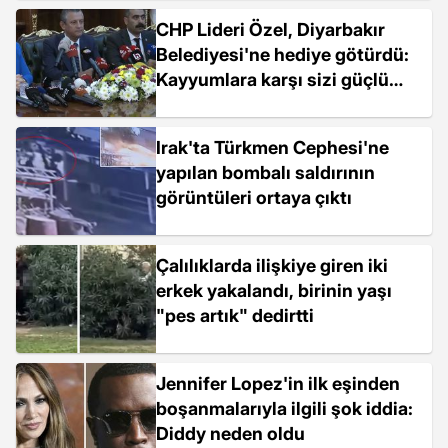
CHP Lideri Özel, Diyarbakır
Belediyesi'ne hediye götürdü:
Kayyumlara karşı sizi güçlü
tutsun
Irak'ta Türkmen Cephesi'ne
yapılan bombalı saldırının
görüntüleri ortaya çıktı
Çalılıklarda ilişkiye giren iki
erkek yakalandı, birinin yaşı
"pes artık" dedirtti
Jennifer Lopez'in ilk eşinden
boşanmalarıyla ilgili şok iddia:
Diddy neden oldu