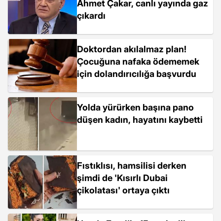
Ahmet Çakar, canlı yayında gaz
çıkardı
Doktordan akılalmaz plan!
Çocuğuna nafaka ödememek
için dolandırıcılığa başvurdu
Yolda yürürken başına pano
düşen kadın, hayatını kaybetti
Fıstıklısı, hamsilisi derken
şimdi de 'Kısırlı Dubai
çikolatası' ortaya çıktı