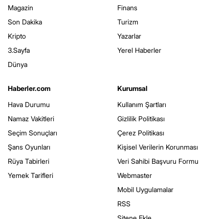
Magazin
Finans
Son Dakika
Turizm
Kripto
Yazarlar
3.Sayfa
Yerel Haberler
Dünya
Haberler.com
Kurumsal
Hava Durumu
Kullanım Şartları
Namaz Vakitleri
Gizlilik Politikası
Seçim Sonuçları
Çerez Politikası
Şans Oyunları
Kişisel Verilerin Korunması
Rüya Tabirleri
Veri Sahibi Başvuru Formu
Yemek Tarifleri
Webmaster
Mobil Uygulamalar
RSS
Sitene Ekle