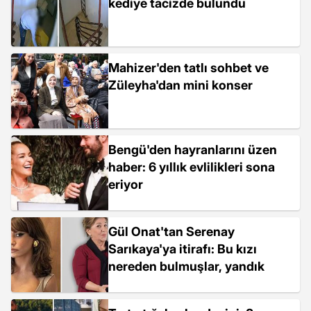
kediye tacizde bulundu
Mahizer'den tatlı sohbet ve
Züleyha'dan mini konser
Bengü'den hayranlarını üzen
haber: 6 yıllık evlilikleri sona
eriyor
Gül Onat'tan Serenay
Sarıkaya'ya itirafı: Bu kızı
nereden bulmuşlar, yandık