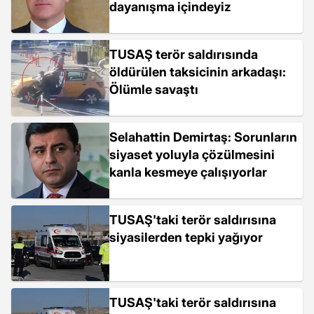
dayanışma içindeyiz
TUSAŞ terör saldırısında
öldürülen taksicinin arkadaşı:
Ölümle savaştı
Selahattin Demirtaş: Sorunların
siyaset yoluyla çözülmesini
kanla kesmeye çalışıyorlar
TUSAŞ'taki terör saldırısına
siyasilerden tepki yağıyor
TUSAŞ'taki terör saldırısına