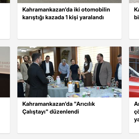
Kahramankazan'da iki otomobilin
K
karıştığı kazada 1 kişi yaralandı
b
Kahramankazan'da "Arıcılık
A
Çalıştayı" düzenlendi
ç
y