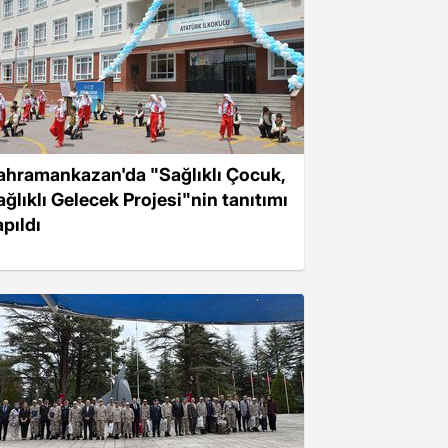
ahramankazan'da "Sağlıklı Çocuk,
ağlıklı Gelecek Projesi"nin tanıtımı
apıldı