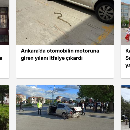
Ankara'da otomobilin motoruna
K
a
giren yılanı itfaiye çıkardı
S
y