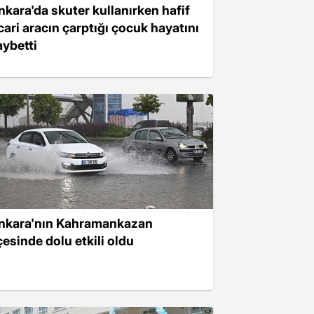
nkara'da skuter kullanırken hafif
icari aracın çarptığı çocuk hayatını
aybetti
nkara'nın Kahramankazan
çesinde dolu etkili oldu