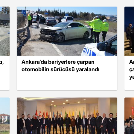
ı,
Ankara'da bariyerlere çarpan
A
otomobilin sürücüsü yaralandı
ç
y