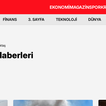
EKONOMİ
MAGAZİN
SPOR
KR
FİNANS
3. SAYFA
TEKNOLOJİ
DÜNYA
ktaş
aberleri