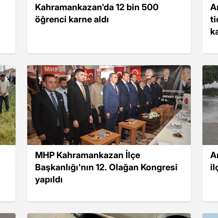
Kahramankazan'da 12 bin 500
A
öğrenci karne aldı
t
k
MHP Kahramankazan İlçe
A
Başkanlığı'nın 12. Olağan Kongresi
il
yapıldı