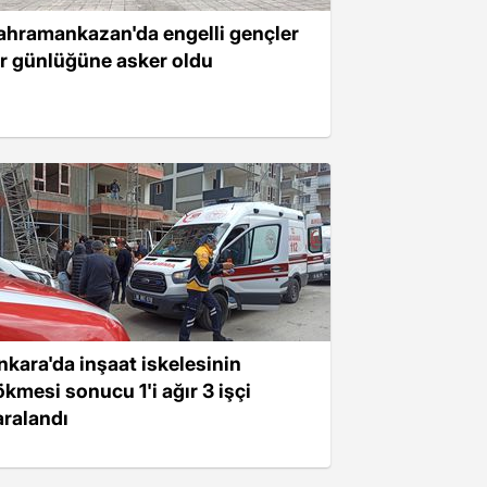
ahramankazan'da engelli gençler
ir günlüğüne asker oldu
nkara'da inşaat iskelesinin
ökmesi sonucu 1'i ağır 3 işçi
aralandı