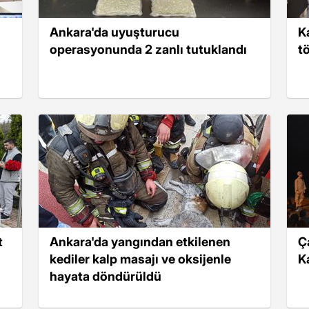
Ankara'da uyuşturucu
K
operasyonunda 2 zanlı tutuklandı
t
t
Ankara'da yangından etkilenen
Ç
kediler kalp masajı ve oksijenle
K
hayata döndürüldü