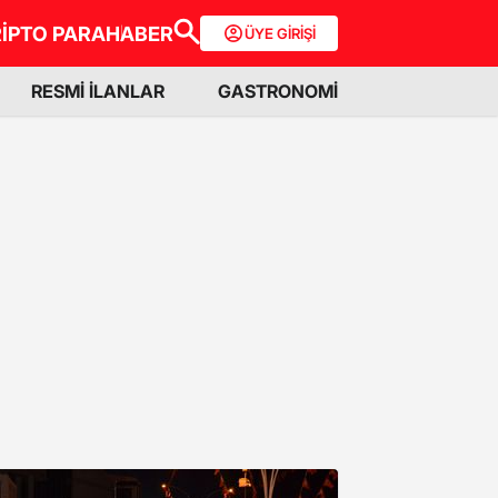
İPTO PARA
HABER
ÜYE GİRİŞİ
RESMİ İLANLAR
GASTRONOMİ