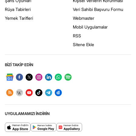
Şans Oyunları
Kişisel Verilerin Korunması
Rüya Tabirleri
Veri Sahibi Başvuru Formu
Yemek Tarifleri
Webmaster
Mobil Uygulamalar
RSS
Sitene Ekle
BİZİ TAKİP EDİN
UYGULAMAMIZI İNDİRİN