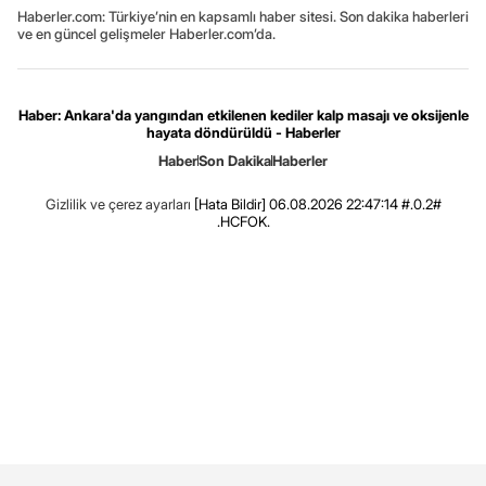
Haberler.com: Türkiye’nin en kapsamlı haber sitesi. Son dakika haberleri
ve en güncel gelişmeler Haberler.com’da.
Haber: Ankara'da yangından etkilenen kediler kalp masajı ve oksijenle
hayata döndürüldü - Haberler
Haber
Son Dakika
Haberler
Gizlilik ve çerez ayarları
[Hata Bildir]
06.08.2026 22:47:14 #.0.2#
.HCFOK.