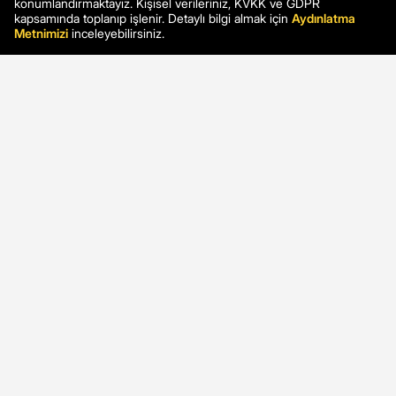
konumlandırmaktayız. Kişisel verileriniz, KVKK ve GDPR
kapsamında toplanıp işlenir. Detaylı bilgi almak için
Aydınlatma
Metnimizi
inceleyebilirsiniz.