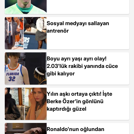
Sosyal medyayı sallayan
antrenör
Boyu ayrı yaşı ayrı olay!
2.03'lük rakibi yanında cüce
gibi kalıyor
Yılın aşkı ortaya çıktı! İşte
Berke Özer'in gönlünü
kaptırdığı güzel
Ronaldo'nun oğlundan