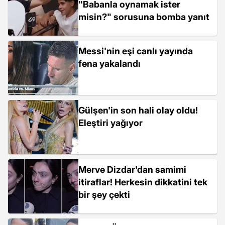
"Babanla oynamak ister
misin?" sorusuna bomba yanıt
Messi'nin eşi canlı yayında
fena yakalandı
Gülşen'in son hali olay oldu!
Eleştiri yağıyor
Merve Dizdar'dan samimi
itiraflar! Herkesin dikkatini tek
bir şey çekti