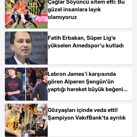
Çağlar Söyüncü sitem etti: Bu
güzel insanlara layık
olamıyoruz
Fatih Erbakan, Süper Lig'e
yükselen Amedspor'u kutladı
Lebron James'i karşısında
gören Alperen Şengün'ün
yaptığı hareket büyük beğeni
topladı
Gözyaşları içinde veda etti!
Şampiyon VakıfBank'ta ayrılık