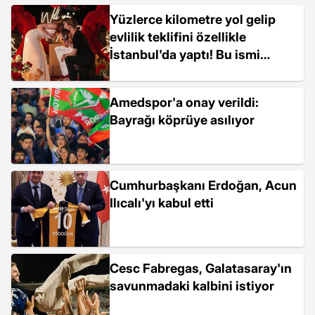
Yüzlerce kilometre yol gelip
evlilik teklifini özellikle
İstanbul'da yaptı! Bu ismi
tanımayan yok
Amedspor'a onay verildi:
Bayrağı köprüye asılıyor
Cumhurbaşkanı Erdoğan, Acun
Ilıcalı'yı kabul etti
Cesc Fabregas, Galatasaray'ın
savunmadaki kalbini istiyor