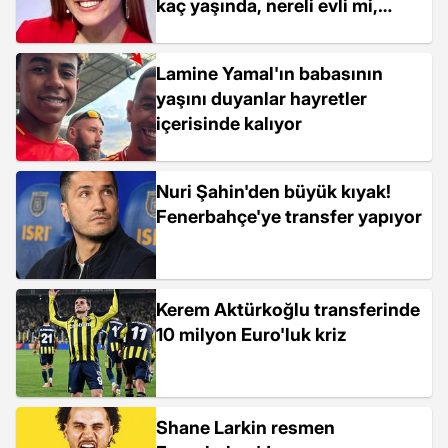
kaç yaşında, nereli evli mi,
çocuğu var mı?
Lamine Yamal'ın babasının
yaşını duyanlar hayretler
içerisinde kalıyor
Nuri Şahin'den büyük kıyak!
Fenerbahçe'ye transfer yapıyor
Kerem Aktürkoğlu transferinde
10 milyon Euro'luk kriz
Shane Larkin resmen