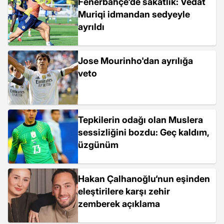
Fenerbahçe'de sakatlık: Vedat
Muriqi idmandan sedyeyle
ayrıldı
Jose Mourinho'dan ayrılığa
veto
Tepkilerin odağı olan Muslera
sessizliğini bozdu: Geç kaldım,
üzgünüm
Hakan Çalhanoğlu‘nun eşinden
eleştirilere karşı zehir
zemberek açıklama