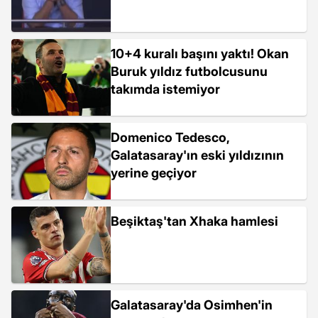
10+4 kuralı başını yaktı! Okan
Buruk yıldız futbolcusunu
takımda istemiyor
Domenico Tedesco,
Galatasaray'ın eski yıldızının
yerine geçiyor
Beşiktaş'tan Xhaka hamlesi
Galatasaray'da Osimhen'in