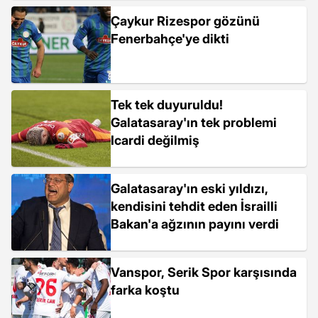
Çaykur Rizespor gözünü
Fenerbahçe'ye dikti
Tek tek duyuruldu!
Galatasaray'ın tek problemi
Icardi değilmiş
Galatasaray'ın eski yıldızı,
kendisini tehdit eden İsrailli
Bakan'a ağzının payını verdi
Vanspor, Serik Spor karşısında
farka koştu