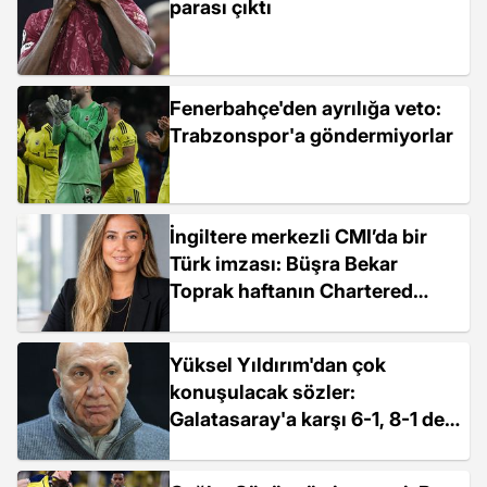
parası çıktı
Fenerbahçe'den ayrılığa veto:
Trabzonspor'a göndermiyorlar
İngiltere merkezli CMI’da bir
Türk imzası: Büşra Bekar
Toprak haftanın Chartered
Manager’ı seçildi
Yüksel Yıldırım'dan çok
konuşulacak sözler:
Galatasaray'a karşı 6-1, 8-1 de
olabilirdi