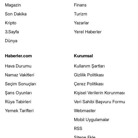
Magazin
Finans
Son Dakika
Turizm
Kripto
Yazarlar
3.Sayfa
Yerel Haberler
Dünya
Haberler.com
Kurumsal
Hava Durumu
Kullanım Şartları
Namaz Vakitleri
Gizlilik Politikası
Seçim Sonuçları
Çerez Politikası
Şans Oyunları
Kişisel Verilerin Korunması
Rüya Tabirleri
Veri Sahibi Başvuru Formu
Yemek Tarifleri
Webmaster
Mobil Uygulamalar
RSS
Sitene Ekle