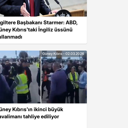
ngiltere Başbakanı Starmer: ABD,
üney Kıbrıs'taki İngiliz üssünü
ullanmadı
Güney Kıbrıs - 02.03.2026
üney Kıbrıs'ın ikinci büyük
avalimanı tahliye ediliyor