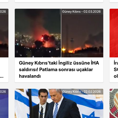
2026
Güney Kıbrıs - 02.03.2026
Güney Kıbrıs'taki İngiliz üssüne İHA
İ
saldırısı! Patlama sonrası uçaklar
S
sı
havalandı
o
s
2026
Güney Kıbrıs - 22.02.2026