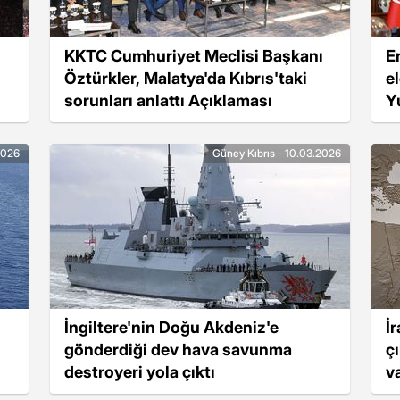
KKTC Cumhuriyet Meclisi Başkanı
E
Öztürkler, Malatya'da Kıbrıs'taki
e
sorunları anlattı Açıklaması
Y
2026
Güney Kıbrıs - 10.03.2026
İngiltere'nin Doğu Akdeniz'e
İ
gönderdiği dev hava savunma
çı
destroyeri yola çıktı
v