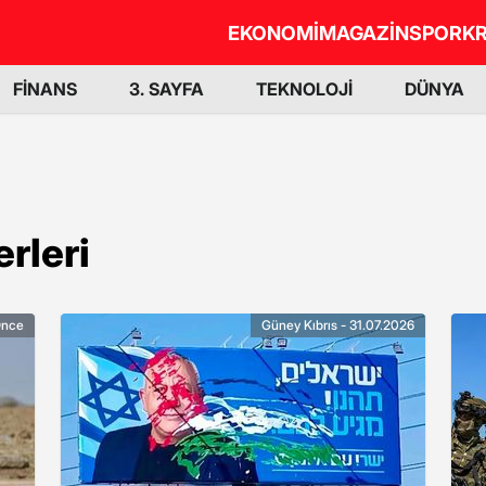
EKONOMİ
MAGAZİN
SPOR
KR
FİNANS
3. SAYFA
TEKNOLOJİ
DÜNYA
rleri
Önce
Güney Kıbrıs - 31.07.2026