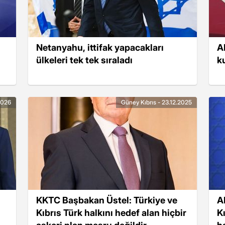
Netanyahu, ittifak yapacakları
A
ülkeleri tek tek sıraladı
k
2026
Güney Kıbrıs - 23.12.2025
KKTC Başbakan Üstel: Türkiye ve
A
Kıbrıs Türk halkını hedef alan hiçbir
K