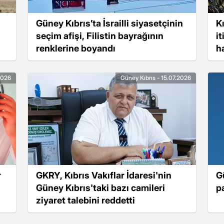
Güney Kıbrıs’ta İsrailli siyasetçinin
K
seçim afişi, Filistin bayrağının
it
renklerine boyandı
h
t
2026
Güney Kıbrıs - 15.07.2026
r
GKRY, Kıbrıs Vakıflar İdaresi'nin
G
Güney Kıbrıs'taki bazı camileri
p
ziyaret talebini reddetti