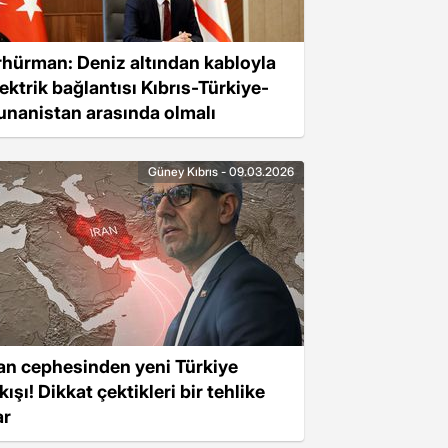
rhürman: Deniz altından kabloyla
lektrik bağlantısı Kıbrıs-Türkiye-
unanistan arasında olmalı
Güney Kıbrıs - 09.03.2026
ran cephesinden yeni Türkiye
kışı! Dikkat çektikleri bir tehlike
ar