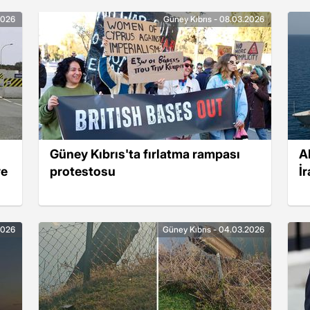
2026
Güney Kıbrıs - 08.03.2026
Güney Kıbrıs'ta fırlatma rampası
A
ye
protestosu
İr
2026
Güney Kıbrıs - 04.03.2026