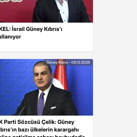
KEL: İsrail Güney Kıbrıs'ı
ullanıyor
Güney Kıbrıs - 09.12.2025
K Parti Sözcüsü Çelik: Güney
ıbrıs'ın bazı ülkelerin karargahı