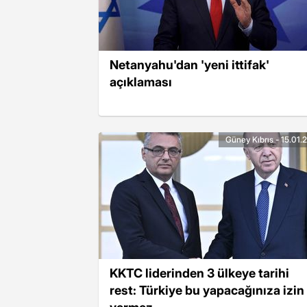
Netanyahu'dan 'yeni ittifak'
açıklaması
Güney Kıbrıs - 15.01.
KKTC liderinden 3 ülkeye tarihi
rest: Türkiye bu yapacağınıza izin