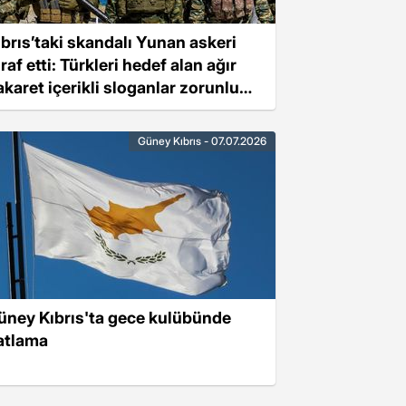
ıbrıs’taki skandalı Yunan askeri
iraf etti: Türkleri hedef alan ağır
akaret içerikli sloganlar zorunlu
utuldu
Güney Kıbrıs - 07.07.2026
üney Kıbrıs'ta gece kulübünde
atlama