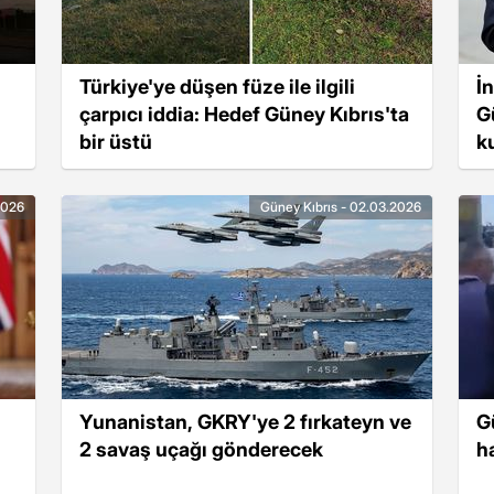
Türkiye'ye düşen füze ile ilgili
İ
çarpıcı iddia: Hedef Güney Kıbrıs'ta
G
bir üstü
k
2026
Güney Kıbrıs - 02.03.2026
Yunanistan, GKRY'ye 2 fırkateyn ve
G
2 savaş uçağı gönderecek
h