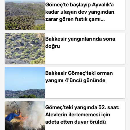
Gömeç’te başlayıp Ayvalık’a
kadar ulaşan dev yangından
zarar gören fıstık çamı
ormanları havadan
görüntülendi
Balıkesir yangınlarında sona
doğru
Balıkesir Gömeç'teki orman
yangını 4'üncü gününde
Gömeç’teki yangında 52. saat:
Alevlerin ilerlememesi için
adeta etten duvar örüldü