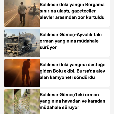
Balıkesir’deki yangın Bergama
sınırına ulaştı, gazeteciler
alevler arasından zor kurtuldu
Balıkesir Gömeç-Ayvalık'taki
orman yangınına müdahale
sürüyor
Balıkesir’deki yangına desteğe
giden Bolu ekibi, Bursa’da alev
alan kamyoneti söndürdü
Balıkesir Gömeç'teki orman
yangınına havadan ve karadan
müdahale sürüyor