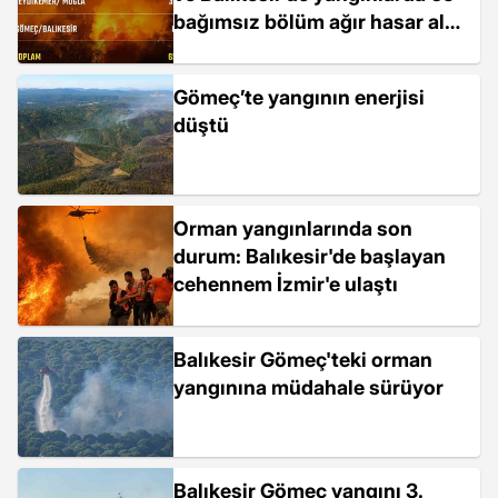
bağımsız bölüm ağır hasar aldı
ya da yıkıldı"
Gömeç’te yangının enerjisi
düştü
Orman yangınlarında son
durum: Balıkesir'de başlayan
cehennem İzmir'e ulaştı
Balıkesir Gömeç'teki orman
yangınına müdahale sürüyor
Balıkesir Gömeç yangını 3.