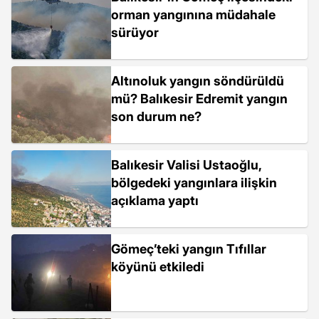
orman yangınına müdahale
sürüyor
Altınoluk yangın söndürüldü
mü? Balıkesir Edremit yangın
son durum ne?
Balıkesir Valisi Ustaoğlu,
bölgedeki yangınlara ilişkin
açıklama yaptı
Gömeç’teki yangın Tıfıllar
köyünü etkiledi