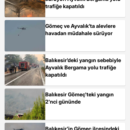
trafiğe kapatıldı
Gömeç ve Ayvalık’ta alevlere
havadan müdahale sürüyor
Balıkesir’deki yangın sebebiyle
Ayvalık Bergama yolu trafiğe
kapatıldı
Balıkesir Gömeç'teki yangın
2'nci gününde
Balıkesir'in Gömeç ilçesindeki