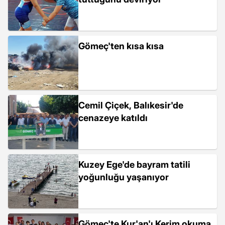
Gömeç'ten kısa kısa
Cemil Çiçek, Balıkesir'de
cenazeye katıldı
Kuzey Ege'de bayram tatili
yoğunluğu yaşanıyor
Gömeç'te Kur'an'ı Kerim okuma