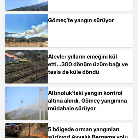
Gömeç’te yangın sürüyor
Alevler yılların emeğini kül
etti...300 dönüm üzüm bağı ve
tesis de küle döndü
Altınoluk’taki yangın kontrol
altına alındı, Gömeç yangınına
müdahale sürüyor
5 bölgede orman yangınları
sürüyor! Ayvalık Bergama yolu