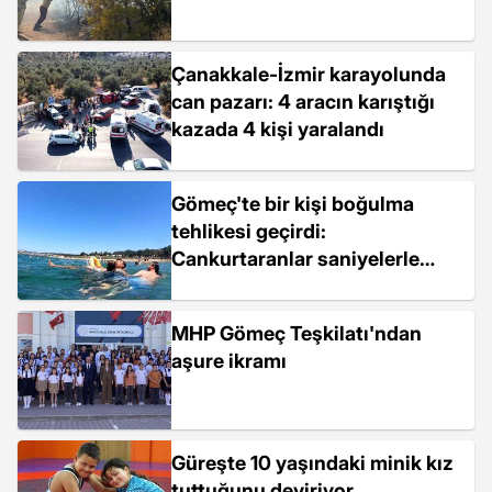
Çanakkale-İzmir karayolunda
can pazarı: 4 aracın karıştığı
kazada 4 kişi yaralandı
Gömeç'te bir kişi boğulma
tehlikesi geçirdi:
Cankurtaranlar saniyelerle
yarıştı
MHP Gömeç Teşkilatı'ndan
aşure ikramı
Güreşte 10 yaşındaki minik kız
tuttuğunu deviriyor