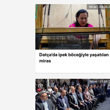
Miras - 04.08.
Datça'da ipek böceğiyle yaşatılan
miras
Miras - 01.08.