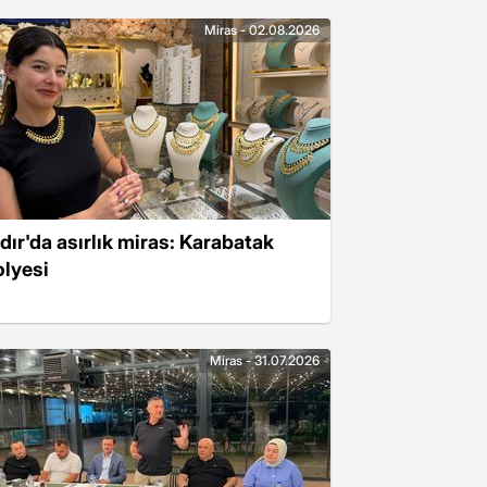
Miras - 02.08.2026
ğdır'da asırlık miras: Karabatak
olyesi
Miras - 31.07.2026