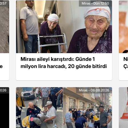
3:57
Miras - Dün 12:50
Mirası aileyi karıştırdı: Günde 1
N
ne
milyon lira harcadı, 20 günde bitirdi
Ç
2026
Miras - 06.08.2026