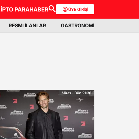
İPTO PARA
HABER
ÜYE GİRİŞİ
RESMİ İLANLAR
GASTRONOMİ
Miras - Dün 21:36