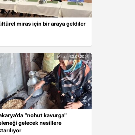
ltürel miras için bir araya geldiler
Miras - 30.07.2026
akarya'da "nohut kavurga"
eleneği gelecek nesillere
tarılıyor