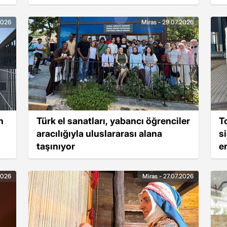
2026
Miras - 29.07.2026
n
Türk el sanatları, yabancı öğrenciler
T
aracılığıyla uluslararası alana
si
taşınıyor
e
2026
Miras - 27.07.2026