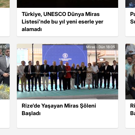
Türkiye, UNESCO Dünya Miras
P
Listesi'nde bu yıl yeni eserle yer
S
alamadı
18:12
Miras - Dün 18:05
Rize'de Yaşayan Miras Şöleni
R
Başladı
B