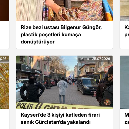
Rize bezi ustası Bilgenur Güngör,
K
plastik poşetleri kumaşa
pr
dönüştürüyor
2026
Miras - 25.07.2026
Kayseri’de 3 kişiyi katleden firari
M
sanık Gürcistan’da yakalandı
z