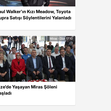
aul Walker'ın Kızı Meadow, Toyota
upra Satışı Söylentilerini Yalanladı
Miras - Dün 17:10
ize'de Yaşayan Miras Şöleni
aşladı