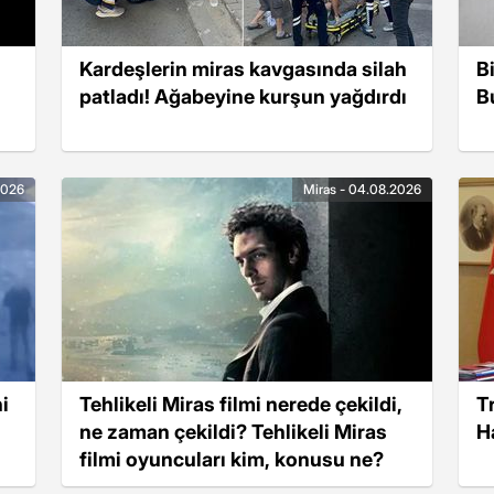
Kardeşlerin miras kavgasında silah
B
patladı! Ağabeyine kurşun yağdırdı
B
2026
Miras - 04.08.2026
i
Tehlikeli Miras filmi nerede çekildi,
Tr
ne zaman çekildi? Tehlikeli Miras
H
filmi oyuncuları kim, konusu ne?