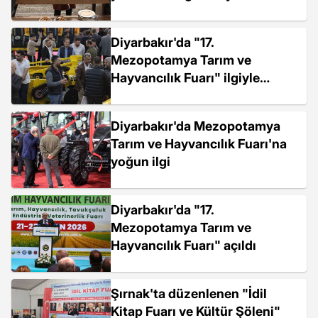
Diyarbakır'da "17.
Mezopotamya Tarım ve
Hayvancılık Fuarı" ilgiyle
sürüyor
Diyarbakır'da Mezopotamya
Tarım ve Hayvancılık Fuarı'na
yoğun ilgi
Diyarbakır'da "17.
Mezopotamya Tarım ve
Hayvancılık Fuarı" açıldı
Şırnak'ta düzenlenen "İdil
Kitap Fuarı ve Kültür Şöleni"