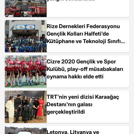
Rize Dernekleri Federasyonu
Gençlik Kolları Halfeti'de
Kütüphane ve Teknoloji Sınıfı
Açtı
Cizre 2020 Gençlik ve Spor
Kulübü, play-off müsabakaları
oynama hakkı elde etti
TRT'nin yeni dizisi Karaağaç
Destanı'nın galası
gerçekleştirildi
Letonya, Litvanya ve