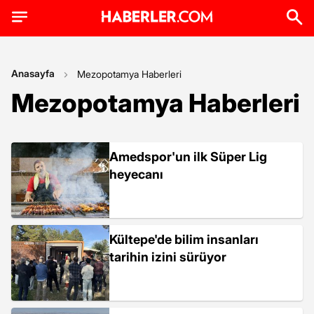
Anasayfa
Mezopotamya Haberleri
Mezopotamya Haberleri
Amedspor'un ilk Süper Lig
heyecanı
Kültepe'de bilim insanları
tarihin izini sürüyor