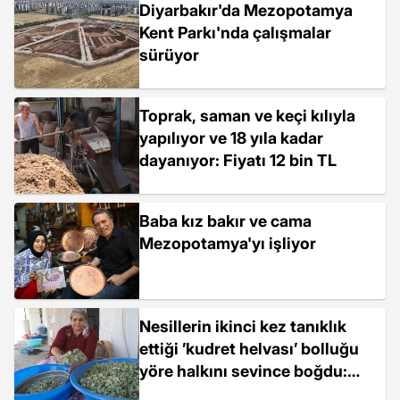
Diyarbakır'da Mezopotamya
Kent Parkı'nda çalışmalar
sürüyor
Toprak, saman ve keçi kılıyla
yapılıyor ve 18 yıla kadar
dayanıyor: Fiyatı 12 bin TL
Baba kız bakır ve cama
Mezopotamya'yı işliyor
Nesillerin ikinci kez tanıklık
ettiği ’kudret helvası’ bolluğu
yöre halkını sevince boğdu:
"Bu Allah’ın nimeti,