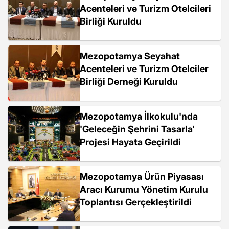
Acenteleri ve Turizm Otelcileri
Birliği Kuruldu
Mezopotamya Seyahat
Acenteleri ve Turizm Otelciler
Birliği Derneği Kuruldu
Mezopotamya İlkokulu'nda
'Geleceğin Şehrini Tasarla'
Projesi Hayata Geçirildi
Mezopotamya Ürün Piyasası
Aracı Kurumu Yönetim Kurulu
Toplantısı Gerçekleştirildi