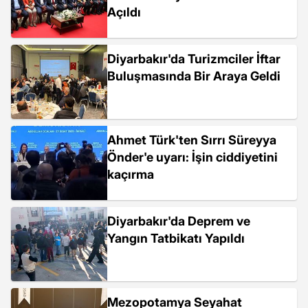
Açıldı
Diyarbakır'da Turizmciler İftar
Buluşmasında Bir Araya Geldi
Ahmet Türk'ten Sırrı Süreyya
Önder'e uyarı: İşin ciddiyetini
kaçırma
Diyarbakır'da Deprem ve
Yangın Tatbikatı Yapıldı
Mezopotamya Seyahat