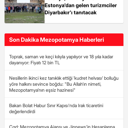
Estonya'dan gelen turizmciler
Diyarbakır'ı tanıtacak
Son Dakika Mezopotamya Haberleri
Toprak, saman ve keçi kılıyla yapılıyor ve 18 yıla kadar
dayanıyor: Fiyatı 12 bin TL
Nesillerin ikinci kez tanıklık ettiği ’kudret helvası’ bolluğu
yöre halkını sevince boğdu: "Bu Allah’ın nimeti,
Mezopotamya’nın eşsiz hazinesi"
Bakan Bolat Habur Sınır Kapısı'nda Irak ticaretini
değerlendirdi
Çgd: Mezopotamya Ajansı ve Jinnews'in Hesaplarına