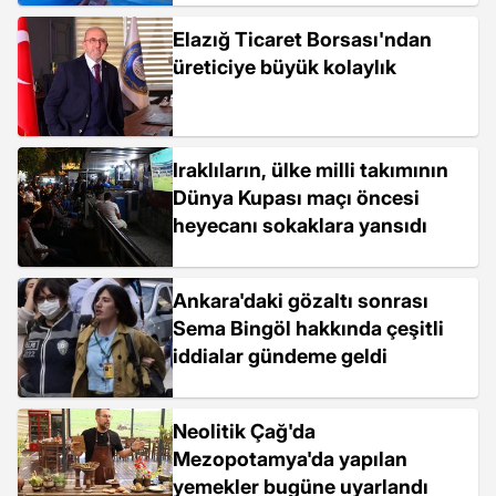
Mezopotamya’nın eşsiz
Elazığ Ticaret Borsası'ndan
hazinesi"
üreticiye büyük kolaylık
Iraklıların, ülke milli takımının
Dünya Kupası maçı öncesi
heyecanı sokaklara yansıdı
Ankara'daki gözaltı sonrası
Sema Bingöl hakkında çeşitli
iddialar gündeme geldi
Neolitik Çağ'da
Mezopotamya'da yapılan
yemekler bugüne uyarlandı