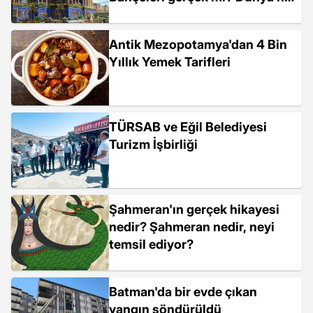
yedi harikasından Babil'in
Asma Bahçeleri'ni kim yaptı?
Antik Mezopotamya'dan 4 Bin
Yıllık Yemek Tarifleri
TÜRSAB ve Eğil Belediyesi
Turizm İşbirliği
Şahmeran'ın gerçek hikayesi
nedir? Şahmeran nedir, neyi
temsil ediyor?
Batman'da bir evde çıkan
yangın söndürüldü