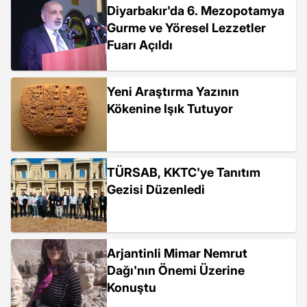
Diyarbakır'da 6. Mezopotamya
Gurme ve Yöresel Lezzetler
Fuarı Açıldı
Yeni Araştırma Yazının
Kökenine Işık Tutuyor
TÜRSAB, KKTC'ye Tanıtım
Gezisi Düzenledi
Arjantinli Mimar Nemrut
Dağı'nın Önemi Üzerine
Konuştu