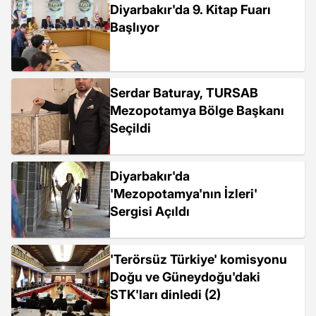
Diyarbakır'da 9. Kitap Fuarı
Başlıyor
Serdar Baturay, TURSAB
Mezopotamya Bölge Başkanı
Seçildi
Diyarbakır'da
'Mezopotamya'nın İzleri'
Sergisi Açıldı
'Terörsüz Türkiye' komisyonu
Doğu ve Güneydoğu'daki
STK'ları dinledi (2)