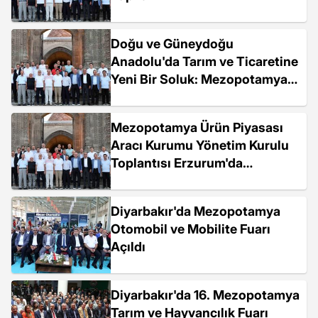
Doğu ve Güneydoğu
Anadolu'da Tarım ve Ticaretine
Yeni Bir Soluk: Mezopotamya
ÜPAK Toplantısı
Mezopotamya Ürün Piyasası
Aracı Kurumu Yönetim Kurulu
Toplantısı Erzurum'da
Gerçekleşti
Diyarbakır'da Mezopotamya
Otomobil ve Mobilite Fuarı
Açıldı
Diyarbakır'da 16. Mezopotamya
Tarım ve Hayvancılık Fuarı