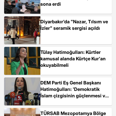
sona erdi
Diyarbakır'da "Nazar, Tılsım ve
İzler" seramik sergisi açıldı
Tülay Hatimoğulları: Kürtler
kamusal alanda Kürtçe Kur'an
okuyabilmeli
DEM Parti Eş Genel Başkanı
Hatimoğulları: 'Demokratik
İslam çizgisinin güçlenmesi ve
yayılması toplum için
değerlidir'
TÜRSAB Mezopotamya Bölge