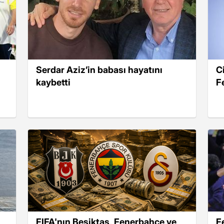
Serdar Aziz’in babası hayatını
C
kaybetti
F
FIFA'nın Beşiktaş, Fenerbahçe ve
F