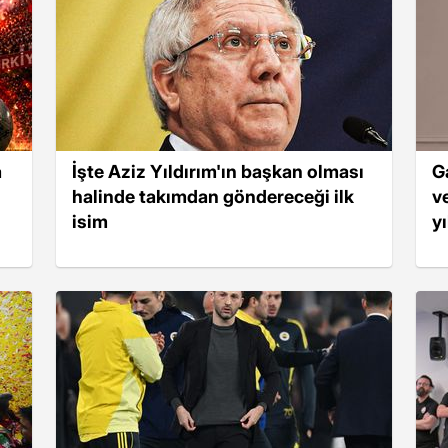
a
İşte Aziz Yıldırım'ın başkan olması
G
halinde takımdan göndereceği ilk
v
isim
y