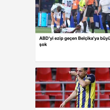
ABD'yi ezip geçen Belçika'ya büy
şok