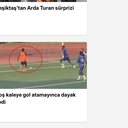
eşiktaş'tan Arda Turan sürprizi
oş kaleye gol atamayınca dayak
edi