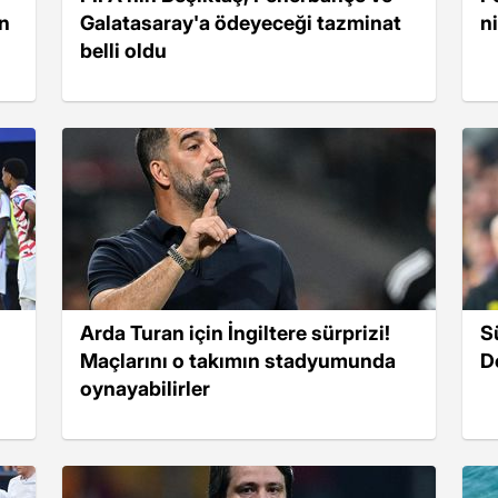
an
Galatasaray'a ödeyeceği tazminat
n
belli oldu
Arda Turan için İngiltere sürprizi!
S
Maçlarını o takımın stadyumunda
D
oynayabilirler