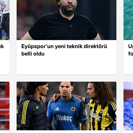
ük
Eyüpspor'un yeni teknik direktörü
U
belli oldu
fo