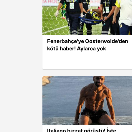
Fenerbahçe'ye Oosterwolde'den
kötü haber! Aylarca yok
Italiano bizzat görüştü! İşte