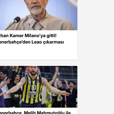
ihan Kamer Milano'ya gitti!
enerbahçe'den Leao çıkarması
enerbahçe, Melih Mahmutoğlu ile