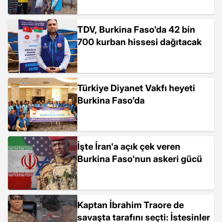
TDV, Burkina Faso'da 42 bin
700 kurban hissesi dağıtacak
Türkiye Diyanet Vakfı heyeti
Burkina Faso'da
İşte İran'a açık çek veren
Burkina Faso'nun askeri gücü
Kaptan İbrahim Traore de
savaşta tarafını seçti: İstesinler