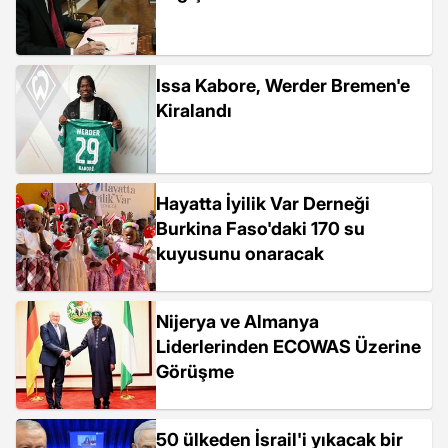
Issa Kabore, Werder Bremen'e
Kiralandı
Hayatta İyilik Var Derneği
Burkina Faso'daki 170 su
kuyusunu onaracak
Nijerya ve Almanya
Liderlerinden ECOWAS Üzerine
Görüşme
50 ülkeden İsrail'i yıkacak bir