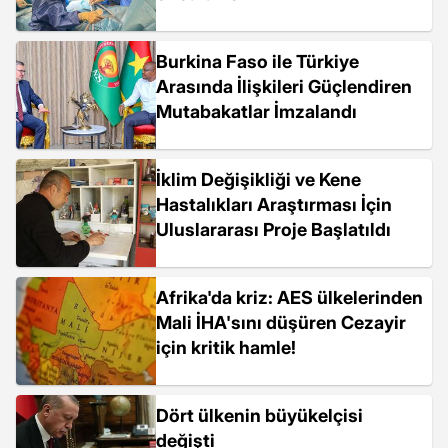
Burkina Faso ile Türkiye
Arasında İlişkileri Güçlendiren
Mutabakatlar İmzalandı
İklim Değişikliği ve Kene
Hastalıkları Araştırması İçin
Uluslararası Proje Başlatıldı
Afrika'da kriz: AES ülkelerinden
Mali İHA'sını düşüren Cezayir
için kritik hamle!
Dört ülkenin büyükelçisi
değişti