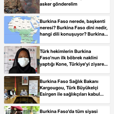
asker gönderelim
Burkina Faso nerede, başkenti
neresi? Burkina Faso dini nedir,
hangi dili konuşuyor? Burkina
Faso'nun haritadaki yeri
neresi?
Türk hekimlerin Burkina
Faso'nun ilk böbrek naklini
yaptığı Kone, Türkiye'yi ziyaret
etmek istiyor
Burkina Faso Sağlık Bakanı
Kargougou, Türk Büyükelçi
Esirgen ile sağlıkçıları kabul
etti
Burkina Faso'da tüm siyasi