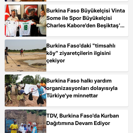
Burkina Faso Büyükelçisi Vinta
Some ile Spor Büyükelçisi
Charles Kabore'den Beşiktaş'a
ziyaret
Burkina Faso'daki "timsahlı
köy" ziyaretçilerin ilgisini
çekiyor
Burkina Faso halkı yardım
organizasyonları dolayısıyla
Türkiye'ye minnettar
TDV, Burkina Faso'da Kurban
Dağıtımına Devam Ediyor