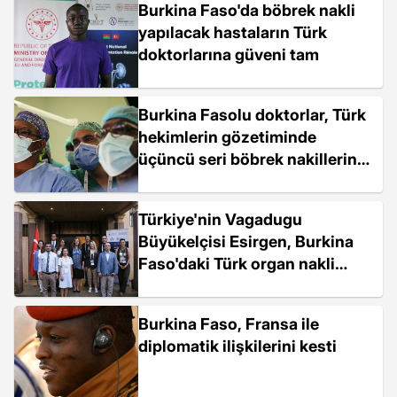
Burkina Faso'da böbrek nakli
yapılacak hastaların Türk
doktorlarına güveni tam
Burkina Fasolu doktorlar, Türk
hekimlerin gözetiminde
üçüncü seri böbrek nakillerine
başladı
Türkiye'nin Vagadugu
Büyükelçisi Esirgen, Burkina
Faso'daki Türk organ nakli
heyetini kabul etti
Burkina Faso, Fransa ile
diplomatik ilişkilerini kesti