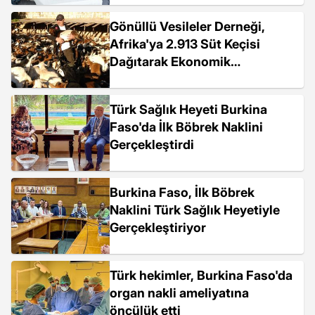
Gönüllü Vesileler Derneği,
Afrika'ya 2.913 Süt Keçisi
Dağıtarak Ekonomik
Kalkınmaya Destek Oluyor
Türk Sağlık Heyeti Burkina
Faso'da İlk Böbrek Naklini
Gerçekleştirdi
Burkina Faso, İlk Böbrek
Naklini Türk Sağlık Heyetiyle
Gerçekleştiriyor
Türk hekimler, Burkina Faso'da
organ nakli ameliyatına
öncülük etti