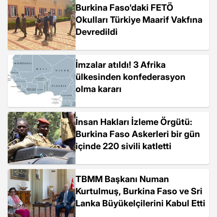
Burkina Faso'daki FETÖ
Okulları Türkiye Maarif Vakfına
Devredildi
İmzalar atıldı! 3 Afrika
ülkesinden konfederasyon
olma kararı
İnsan Hakları İzleme Örgütü:
Burkina Faso Askerleri bir gün
içinde 220 sivili katletti
TBMM Başkanı Numan
Kurtulmuş, Burkina Faso ve Sri
Lanka Büyükelçilerini Kabul Etti