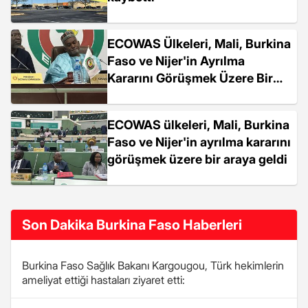
ECOWAS Ülkeleri, Mali, Burkina
Faso ve Nijer'in Ayrılma
Kararını Görüşmek Üzere Bir
Araya Geldi
ECOWAS ülkeleri, Mali, Burkina
Faso ve Nijer'in ayrılma kararını
görüşmek üzere bir araya geldi
Son Dakika Burkina Faso Haberleri
Burkina Faso Sağlık Bakanı Kargougou, Türk hekimlerin
ameliyat ettiği hastaları ziyaret etti: