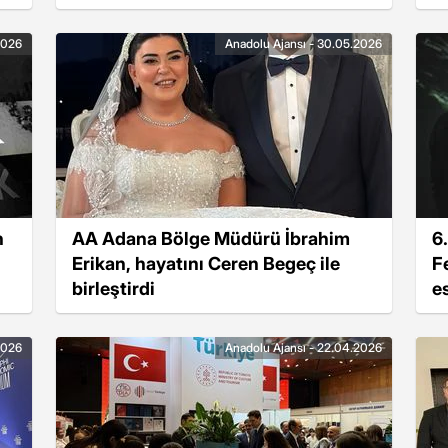
Zirvesi’nde ele alındı
ö
g
2026
Anadolu Ajansı - 30.05.2026
n
AA Adana Bölge Müdürü İbrahim
6.
Erikan, hayatını Ceren Begeç ile
F
birleştirdi
e
2026
Anadolu Ajansı - 22.04.2026